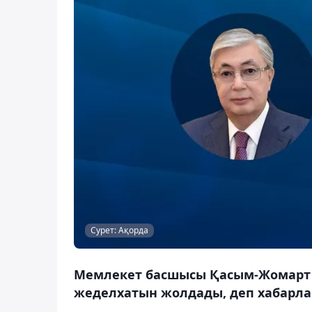
Сурет: Ақорда
Мемлекет басшысы Қасым-Жомарт Т
жеделхатын жолдады, деп хабарла