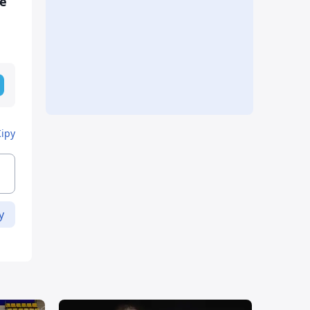
е
Кіру
у