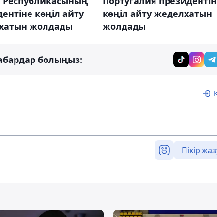
я Республикасының
Португалия президентін
ентіне көңіл айту
көңіл айту жеделхатын
хатын жолдады
жолдады
абардар болыңыз:
Пікір жаз