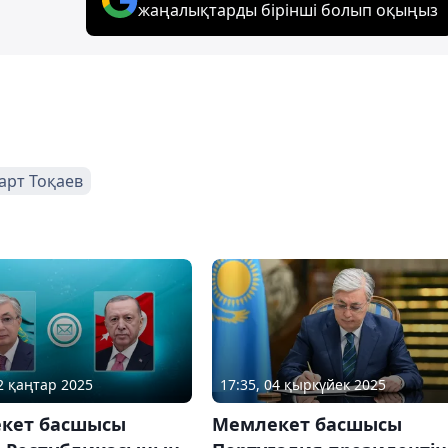
жаңалықтарды бірінші болып оқыңыз
рт Тоқаев
22 қаңтар 2025
17:35, 04 қыркүйек 2025
кет басшысы
Мемлекет басшысы