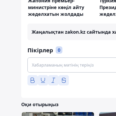
Жапония премьер-
Түрки
министріне көңіл айту
Презид
жеделхатын жолдады
жедел
Жаңалықтан zakon.kz сайтында х
Пікірлер
0
Оқи отырыңыз