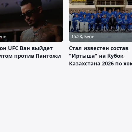
үгін
15:28, Бүгін
он UFC Ван выйдет
Стал известен состав
итом против Пантожи
"Иртыша" на Кубок
Казахстана 2026 по х