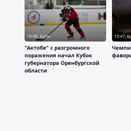
16:08, Бүгін
15:47, Б
"Актобе" с разгромного
Чемпи
поражения начал Кубок
фавор
губернатора Оренбургской
области