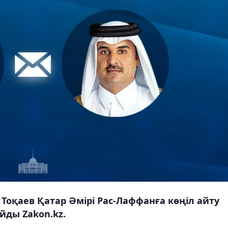
оқаев Қатар Әмірі Рас-Лаффанға көңіл айту
йды Zakon.kz.