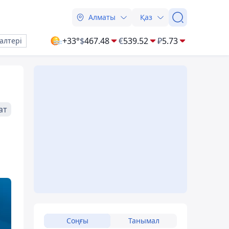
Алматы
Қаз
+33°
$
467.48
€
539.52
₽
5.73
алтері
ат
Соңғы
Танымал