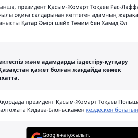
уынша, президент Қасым-Жомарт Тоқаев Рас-Лафф
йғылы оқиға салдарынан көптеген адамның жарақ
ланысты Қатар Әмірі шейх Тәмим бен Хамад Әл
ектеспіз және адамдарды іздестіру-құтқару
 Қазақстан қажет болған жағдайда көмек
лхатта.
 Ақордада президент Қасым-Жомарт Тоқаев Польш
алгожата Кидава-Блоньскамен
кездескен болаты
Google-ға қосылып,