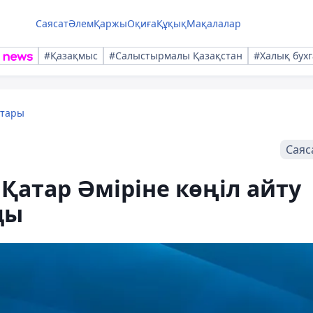
Саясат
Әлем
Қаржы
Оқиға
Құқық
Мақалалар
#Қазақмыс
#Салыстырмалы Қазақстан
#Халық бухг
қтары
Саяс
атар Әміріне көңіл айту
ды