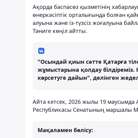
Ақорда баспасөз қызметінің хабарла
өнеркәсіптік орталығында болған қа
алуына және із-түзсіз жоғалуына бай
Тәниге көңіл айтты.
"Осындай қиын сәтте Қатарға тіл
жұмыстарына қолдау білдіреміз.
көрсетуге дайын", делінген жеде
Айта кетсек, 2026 жылы 19 маусымда
Республикасы Сенатының маршалы М
Мақаламен бөлісу: