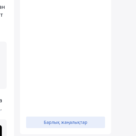
ан
ат
а
н
.
Барлық жаңалықтар