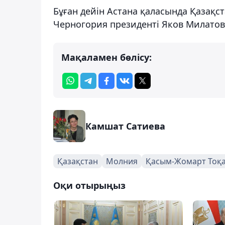
Бұған дейін Астана қаласында Қазақс
Черногория президенті Яков Милато
Мақаламен бөлісу:
Камшат Сатиева
Қазақстан
Молния
Қасым-Жомарт Тоқ
Оқи отырыңыз