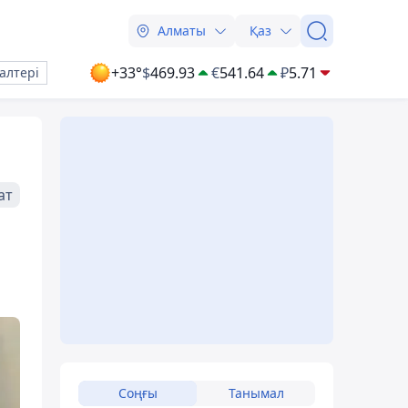
Алматы
Қаз
+33°
$
469.93
€
541.64
₽
5.71
алтері
ат
Соңғы
Танымал