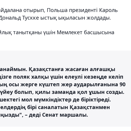
айдалана отырып, Польша президенті Кароль
Дональд Тускке ыстық ықыласын жолдады.
йлық танытқаны үшін Мемлекет басшысына
 санаймын. Қазақстанға жасаған алғашқы
ізге поляк халқы үшін елеулі кезеңде келіп
ың осы жерге күштеп жер аударылғанына 90
сүйеу болып, қилы заманда қол ұшын созды.
шектегі мол мүмкіндіктер де біріктіреді.
елдердің бірі саналатын Қазақстанмен
ызды", – деді Сенат маршалы.