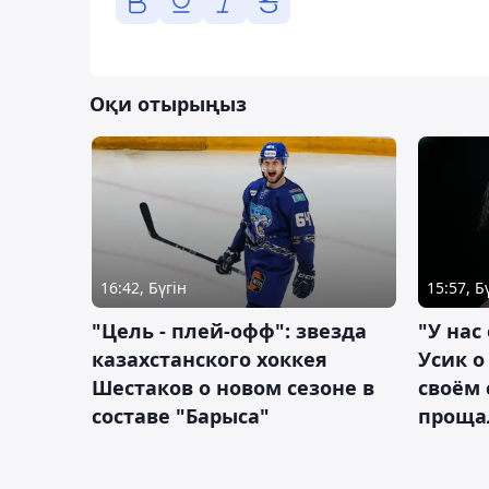
Оқи отырыңыз
16:42, Бүгін
15:57, Б
"Цель - плей-офф": звезда
"У нас
казахстанского хоккея
Усик 
Шестаков о новом сезоне в
своём 
составе "Барыса"
проща