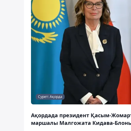
Сурет: Ақорда
Ақордада президент Қасым-Жомар
маршалы Малгожата Кидава-Блоньск