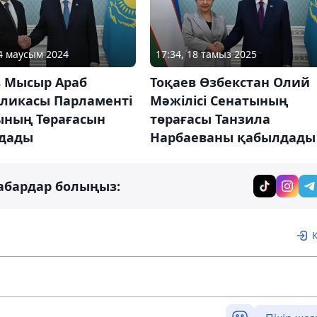
04 маусым 2024
17:34, 18 тамыз 2025
в Мысыр Араб
Тоқаев Өзбекстан Олий
бликасы Парламенті
Мәжілісі Сенатының
ының Төрағасын
төрағасы Танзила
дады
Нарбаеваны қабылдады
абардар болыңыз: