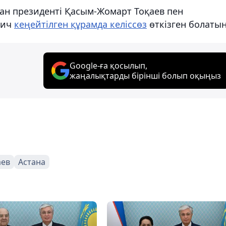
тан президенті Қасым-Жомарт Тоқаев пен
вич
кеңейтілген құрамда келіссөз
өткізген болатын
Google-ға қосылып,
жаңалықтарды бірінші болып оқыңыз
аев
Астана