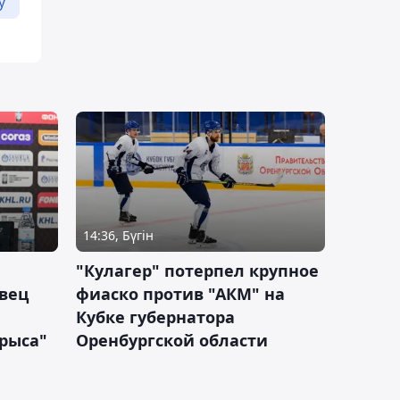
у
14:36, Бүгін
"Кулагер" потерпел крупное
вец
фиаско против "АКМ" на
Кубке губернатора
арыса"
Оренбургской области