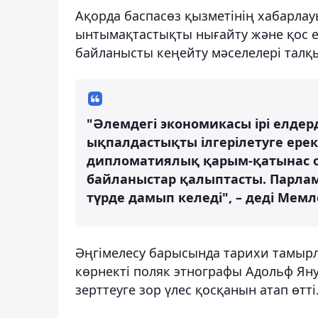
Ақорда баспасөз қызметінің хабарла
ынтымақтастықты нығайту және қос 
байланысты кеңейту мәселелері талқ
"Әлемдегі экономикасы ірі елде
ықпалдастықты ілгерілетуге ере
дипломатиялық қарым-қатынас о
байланыстар қалыптасты. Парла
түрде дамып келеді", – деді Мем
Әңгімелесу барысында тарихи тамыр
көрнекті поляк этнографы Адольф Ян
зерттеуге зор үлес қосқанын атап өтті