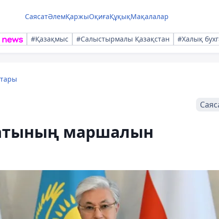
Саясат
Әлем
Қаржы
Оқиға
Құқық
Мақалалар
#Қазақмыс
#Салыстырмалы Қазақстан
#Халық бухг
қтары
Саяс
натының маршалын