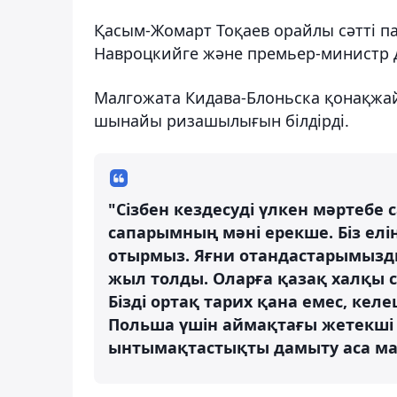
Қасым-Жомарт Тоқаев орайлы сәтті п
Навроцкийге және премьер-министр 
Малгожата Кидава-Блоньска қонақжа
шынайы ризашылығын білдірді.
"Сізбен кездесуді үлкен мәртебе
сапарымның мәні ерекше. Біз елің
отырмыз. Яғни отандастарымызд
жыл толды. Оларға қазақ халқы 
Бізді ортақ тарих қана емес, келе
Польша үшін аймақтағы жетекші 
ынтымақтастықты дамыту аса маң