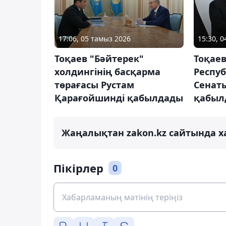
17:06, 05 тамыз 2026
15:30, 
Тоқаев "Бәйтерек"
Тоқае
холдингінің басқарма
Респу
төрағасы Рустам
Сенат
Қарағойшинді қабылдады
қабыл
Жаңалықтан zakon.kz сайтында х
Пікірлер
0