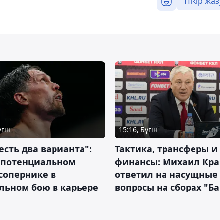
Пікір жаз
үгін
15:16, Бүгін
 есть два варианта":
Тактика, трансферы и
о потенциальном
финансы: Михаил Кра
сопернике в
ответил на насущные
льном бою в карьере
вопросы на сборах "Б