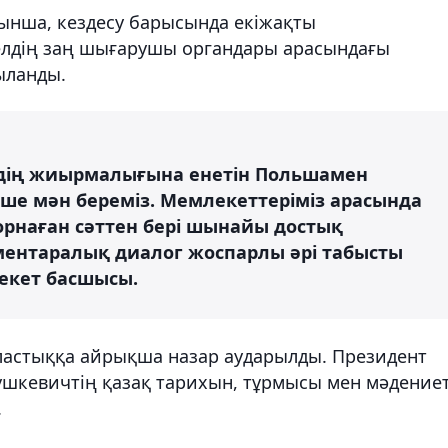
уынша, кездесу барысында екіжақты
елдің заң шығарушы органдары арасындағы
ыланды.
рдің жиырмалығына енетін Польшамен
кше мән береміз. Мемлекеттеріміз арасында
рнаған сәттен бері шынайы достық
ментаралық диалог жоспарлы әрі табысты
лекет басшысы.
ластыққа айрықша назар аударылды. Президент
ушкевичтің қазақ тарихын, тұрмысы мен мәдениет
.