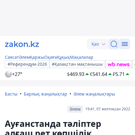
Қаз
Саясат
Әлем
Қаржы
Оқиға
Құқық
Мақалалар
#Референдум-2026
#Қазақстан мақтанышы
+27°
$
469.93
€
541.64
₽
5.71
Басты
Барлық жаңалықтар
Әлем жаңалықтары
Әлем
19:41, 07 желтоқсан 2022
Ауғанстанда тәліптер
алғаш рет көпшілік