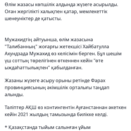
Өлім жазасы көпшілік алдында жүзеге асырылды.
Оған жергілікті халықпен қатар, мемлекеттік
шенеуніктер де қатысты.
Мужахидтің айтуынша, өлім жазасына
"Талибанның" жоғарғы жетекшісі Хайбатулла
Ахундзада Мужахид өз келісімін берген. Бұл шешім
үш соттың төрелігінен өткеннен кейін "өте
ыждаһаттылықпен" қабылданған.
Жазаны жүзеге асыру орыны ретінде Фарах
провинциясының әкімшілік орталығы таңдап
алынды.
Тәліптер АҚШ өз контингентін Ауғанстаннан әкеткен
кейін 2021 жылдың тамызында билікке келді.
* Қазақстанда тыйым салынған ұйым