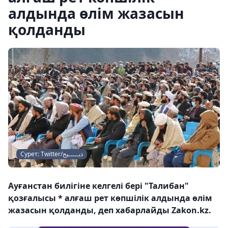
алдында өлім жазасын
қолданды
Сурет: Twitter/ذبـــــیح
Ауғанстан билігіне келгелі бері "Талибан"
қозғалысы * алғаш рет көпшілік алдында өлім
жазасын қолданды, деп хабарлайды Zakon.kz.