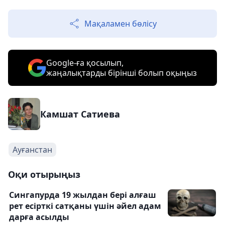
Мақаламен бөлісу
Google-ға қосылып,
жаңалықтарды бірінші болып оқыңыз
Камшат Сатиева
Ауғанстан
Оқи отырыңыз
Сингапурда 19 жылдан бері алғаш
рет есірткі сатқаны үшін әйел адам
дарға асылды