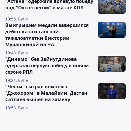
"Астана" одержала волевую победу
над "Окжетпесом" в матче КПЛ
19:56, Бүгін
Выигрышем медали завершился
дебют казахстанской
тяжелоатлетки Виктории
Мурашкиной на ЧА
19:43, Бүгін
"Динамо" без Зайнутдинова
одержало первую победу в новом
сезоне РПЛ
19:21, Бүгін
"Челси" сыграл вничью с
"Джохором" в Малайзии, Дастан
Сатпаев вышел на замену
18:53, Бүгін