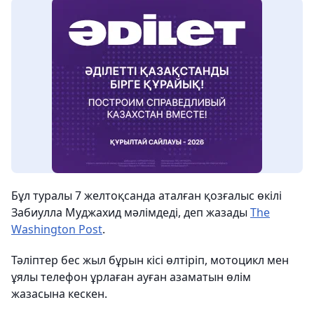
Бұл туралы 7 желтоқсанда аталған қозғалыс өкілі
Забиулла Муджахид мәлімдеді, деп жазады
The
Washington Post
.
Тәліптер бес жыл бұрын кісі өлтіріп, мотоцикл мен
ұялы телефон ұрлаған ауған азаматын өлім
жазасына кескен.