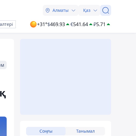
Алматы
Қаз
+31°
$
469.93
€
541.64
₽
5.71
алтері
ем
ық
Соңғы
Танымал