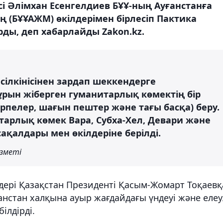
і Әлімхан Есенгелдиев БҰҰ-ның Ауғанстанға
 (БҰҰАЖМ) өкілдерімен бірлесіп Пактика
ды, деп хабарлайды Zakon.kz.
ілкінісінен зардап шеккендерге
рын жіберген гуманитарлық көмектің бір
көрпелер, шағын пештер және тағы басқа) беру.
тарлық көмек Вара, Субха-Хел, Девари және
сақалдары мен өкілдеріне берілді.
ызметі
лдері Қазақстан Президенті Қасым-Жомарт Тоқаевқ
анстан халқына ауыр жағдайдағы үндеуі және елеу
ілдірді.