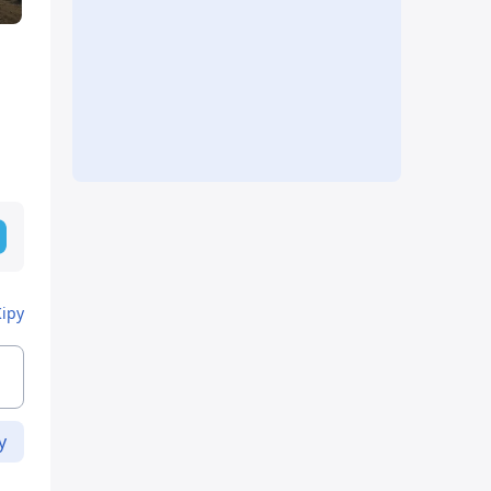
Кіру
у