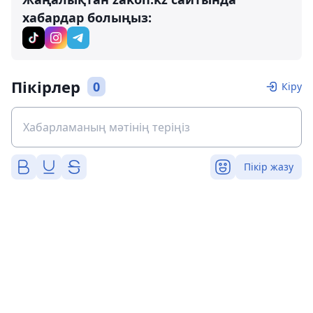
хабардар болыңыз:
Пікірлер
0
Кіру
Пікір жазу