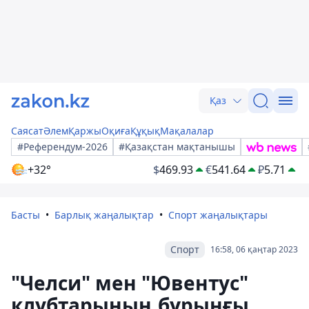
Қаз
Саясат
Әлем
Қаржы
Оқиға
Құқық
Мақалалар
#Референдум-2026
#Қазақстан мақтанышы
+32°
$
469.93
€
541.64
₽
5.71
Басты
Барлық жаңалықтар
Спорт жаңалықтары
Спорт
16:58, 06 қаңтар 2023
"Челси" мен "Ювентус"
клубтарының бұрынғы