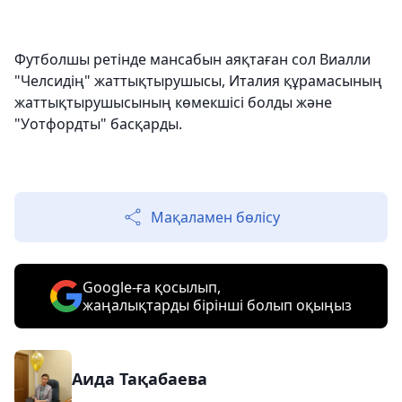
Футболшы ретінде мансабын аяқтаған сол Виалли
"Челсидің" жаттықтырушысы, Италия құрамасының
жаттықтырушысының көмекшісі болды және
"Уотфордты" басқарды.
Мақаламен бөлісу
Google-ға қосылып,
жаңалықтарды бірінші болып оқыңыз
Аида Тақабаева