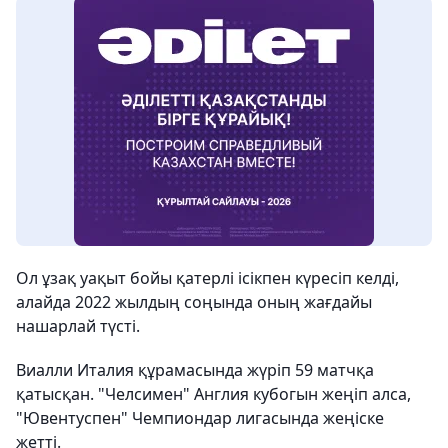
Ол ұзақ уақыт бойы қатерлі ісікпен күресіп келді,
алайда 2022 жылдың соңында оның жағдайы
нашарлай түсті.
Виалли Италия құрамасында жүріп 59 матчқа
қатысқан. "Челсимен" Англия кубогын жеңіп алса,
"Ювентуспен" Чемпиондар лигасында жеңіске
жетті.