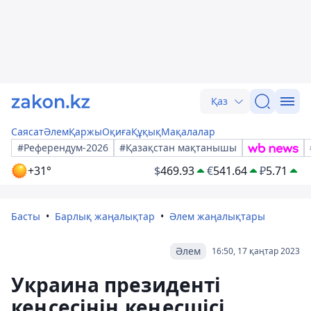
Қаз
Саясат
Әлем
Қаржы
Оқиға
Құқық
Мақалалар
#Референдум-2026
#Қазақстан мақтанышы
+31°
$
469.93
€
541.64
₽
5.71
Басты
Барлық жаңалықтар
Әлем жаңалықтары
Әлем
16:50, 17 қаңтар 2023
Украина президенті
кеңсесінің кеңесшісі