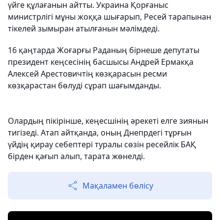
үйге құлағанын айтты. Украина Қорғаныс
министрлігі мұны жоққа шығарып, Ресей тарапынан
тікелей зымыран атылғанын мәлімдеді.
16 қаңтарда Жоғарғы Раданың бірнеше депутаты
президент кеңсесінің басшысы Андрей Ермакқа
Алексей Арестовичтің көзқарасын ресми
көзқарастан бөлуді сұрап шағымданды.
Олардың пікірінше, кеңесшінің әрекеті елге зиянын
тигізеді. Атап айтқанда, оның Днепрдегі тұрғын
үйдің қирау себептері туралы сөзін ресейлік БАҚ
бірден қағып алып, тарата жөнелді.
Мақаламен бөлісу