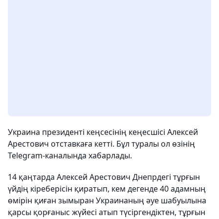
Украина президенті кеңсесінің кеңесшісі Алексей
Арестович отставкаға кетті. Бұл туралы ол өзінің
Telegram-каналында хабарлады.
14 қаңтарда Алексей Арестович Днепрдегі тұрғын
үйдің кіреберісін қиратып, кем дегенде 40 адамның
өмірін қиған зымыран Украинаның әуе шабуылына
қарсы қорғаныс жүйесі атып түсіргендіктен, тұрғын