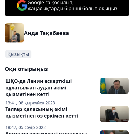
Google-ға қосылып,
жаңалықтарды бірінші болып оқыңыз
Аида Тақабаева
Қызықты
Оқи отырыңыз
ШҚО-да Ленин ескерткіші
құлатылған аудан әкімі
қызметінен кетті
13:41, 08 қыркүйек 2023
Талғар қаласының әкімі
қызметінен өз еркімен кетті
18:47, 05 сәуір 2022
Армения президенті отставкаға