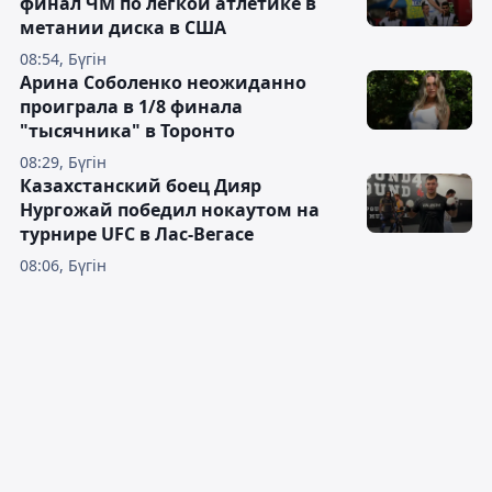
финал ЧМ по лёгкой атлетике в
метании диска в США
08:54, Бүгін
Арина Соболенко неожиданно
проиграла в 1/8 финала
"тысячника" в Торонто
08:29, Бүгін
Казахстанский боец Дияр
Нургожай победил нокаутом на
турнире UFC в Лас-Вегасе
08:06, Бүгін