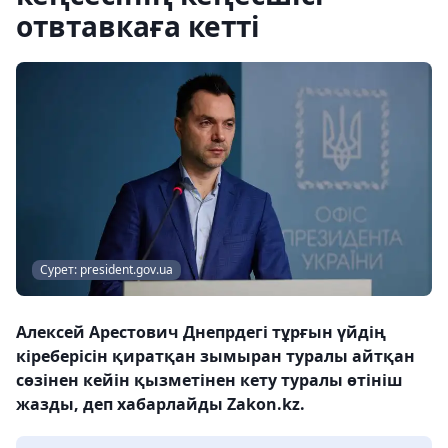
отвтавкаға кетті
Сурет: president.gov.ua
Алексей Арестович Днепрдегі тұрғын үйдің
кіреберісін қиратқан зымыран туралы айтқан
сөзінен кейін қызметінен кету туралы өтініш
жазды, деп хабарлайды Zakon.kz.