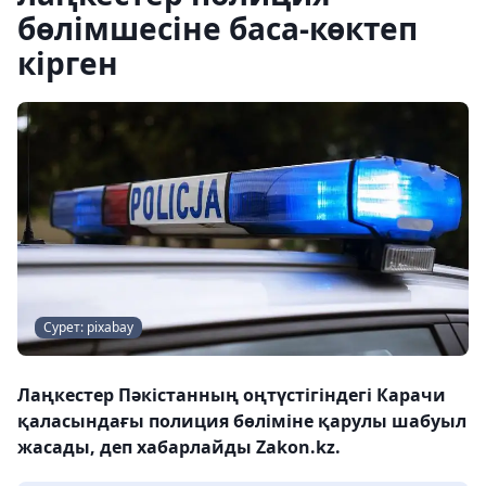
бөлімшесіне баса-көктеп
кірген
Сурет: pixabay
Лаңкестер Пәкістанның оңтүстігіндегі Карачи
қаласындағы полиция бөліміне қарулы шабуыл
жасады, деп хабарлайды Zakon.kz.