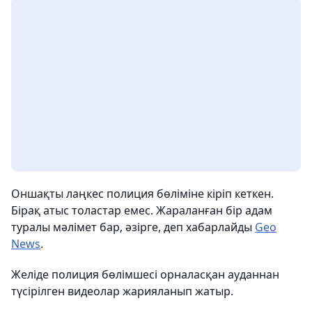
Оншақты лаңкес полиция бөліміне кіріп кеткен.
Бірақ атыс толастар емес. Жараланған бір адам
туралы мәлімет бар, әзірге, деп хабарлайды
Geo
News
.
Желіде полиция бөлімшесі орналасқан ауданнан
түсірілген видеолар жарияланып жатыр.