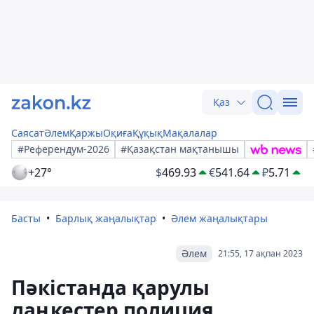
Қаз
Саясат
Әлем
Қаржы
Оқиға
Құқық
Мақалалар
#Референдум-2026
#Қазақстан мақтанышы
+27°
$
469.93
€
541.64
₽
5.71
Басты
Барлық жаңалықтар
Әлем жаңалықтары
Әлем
21:55, 17 ақпан 2023
Пәкістанда қарулы
лаңкестер полиция