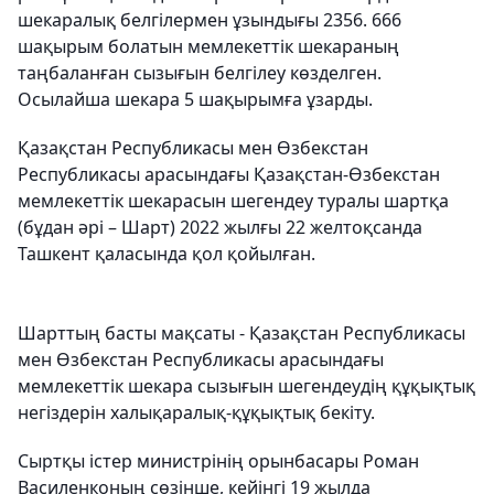
шекаралық белгілермен ұзындығы 2356. 666
шақырым болатын мемлекеттік шекараның
таңбаланған сызығын белгілеу көзделген.
Осылайша шекара 5 шақырымға ұзарды.
Қазақстан Республикасы мен Өзбекстан
Республикасы арасындағы Қазақстан-Өзбекстан
мемлекеттік шекарасын шегендеу туралы шартқа
(бұдан әрі – Шарт) 2022 жылғы 22 желтоқсанда
Ташкент қаласында қол қойылған.
Шарттың басты мақсаты - Қазақстан Республикасы
мен Өзбекстан Республикасы арасындағы
мемлекеттік шекара сызығын шегендеудің құқықтық
негіздерін халықаралық-құқықтық бекіту.
Сыртқы істер министрінің орынбасары Роман
Василенконың сөзінше, кейінгі 19 жылда