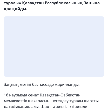
туралы» Қазақстан Республикасының Заңына
қол қойды.
Заңның мәтіні баспасөзде жарияланды.
16 наурызда сенат Қазақстан-Өзбекстан
мемлекеттік шекарасын шегендеу туралы шартты
ратификациялады. Шартта жергілікті жерде