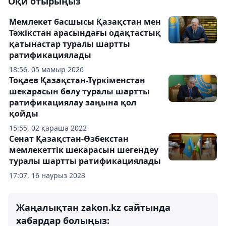
Оқи отырыңыз
Мемлекет басшысы Қазақстан мен
Тәжікстан арасындағы одақтастық
қатынастар туралы шартты
ратификациялады
18:56, 05 мамыр 2026
Тоқаев Қазақстан-Түркіменстан
шекарасын бөлу туралы шартты
ратификациялау заңына қол
қойды
15:55, 02 қараша 2022
Сенат Қазақстан-Өзбекстан
мемлекеттік шекарасын шегендеу
туралы шартты ратификациялады
17:07, 16 наурыз 2023
Жаңалықтан zakon.kz сайтында
хабардар болыңыз: