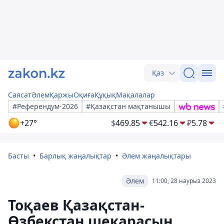
Қаз
Саясат
Әлем
Қаржы
Оқиға
Құқық
Мақалалар
#Референдум-2026
#Қазақстан мақтанышы
+27°
$
469.85
€
542.16
₽
5.78
Басты
Барлық жаңалықтар
Әлем жаңалықтары
Әлем
11:00, 28 наурыз 2023
Тоқаев Қазақстан-
Өзбекстан шекарасын