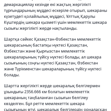
демаркациялау кезінде екі жақтың жергілікті
тұрғындарының мүддесі ескеріле отырып, шекараны
күзетудегі қолайлылық мүддесі, Ұлттық Қарулы
Күштердің шекара қызметі үшін мемлекеттік шекара
сызығы жергілікті жерде нақтыланды.
Шартқа сәйкес Қазақстан-Өзбекстан мемлекеттік
шекарасының бастапқы нүктесі Қазақстан,
Өзбекстан және Қырғызстан мемлекеттік
шекараларының түйісу нүктесі болады, ал шекара
сызығының соңғы нүктесі Қазақстан, Өзбекстан
және Түрікменстан шекараларының түйісу нүктесі
болады.
Шартта жергілікті жерде шекаралық белгілермен
ұзындығы 2356.666 км болатын мемлекеттік
шекараның таңбаланған сызығын белгілеу
көзделген. Бұл ретте мемлекеттік шекара
сызығының өтуі, шекаралық белгілердің орналасқан