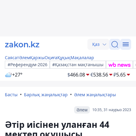
Қаз
Саясат
Әлем
Қаржы
Оқиға
Құқық
Мақалалар
#Референдум-2026
#Қазақстан мақтанышы
+27°
$
466.08
€
538.56
₽
5.65
Басты
Барлық жаңалықтар
Әлем жаңалықтары
Әлем
10:35, 31 наурыз 2023
Әтір иісінен уланған 44
мектеп оқушысы