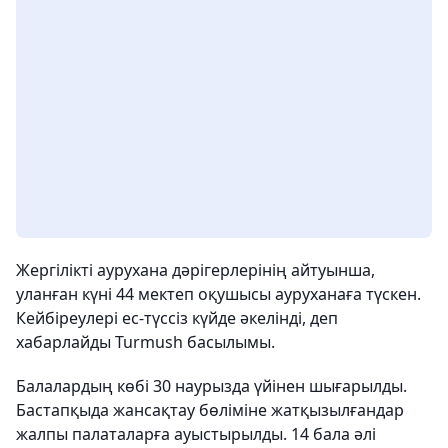
Жергілікті аурухана дәрігерлерінің айтуынша,
уланған күні 44 мектеп оқушысы ауруханаға түскен.
Кейбіреулері ес-түссіз күйде әкелінді, деп
хабарлайды Turmush басылымы.
Балалардың көбі 30 наурызда үйінен шығарылды.
Бастапқыда жансақтау бөліміне жатқызылғандар
жалпы палаталарға ауыстырылды. 14 бала әлі