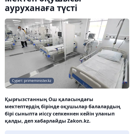
ауруханаға түсті
Сурет: primeminister.kz
Қырғызстанның Ош қаласындағы
мектептердің бірінде оқушылар балалардың
бірі сыныпта иіссу сепкеннен кейін уланып
қалды, деп хабарлайды Zakon.kz.