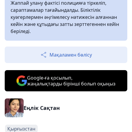
Жаппай улану фактісі полицияға тіркеліп,
сараптамалар тағайындалды. Біліктілік
куәгерлермен әңгімелесу нәтижесін алғаннан
кейін және құтыдағы затты зерттегеннен кейін
беріледі.
Мақаламен бөлісу
Google-ға қосылып,
жаңалықтарды бірінші болып оқыңыз
Еңлік Сақтан
Қырғызстан