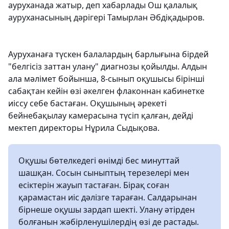
ауруханада жатыр, деп хабарлады Ош қалалық
ауруханасының дәрігері Тамырлан Әбдіқадыров.
Ауруханаға түскен балалардың барлығына бірдей
"белгісіз заттан улану" диагнозы қойылды. Алдын
ала мәлімет бойынша, 8-сынып оқушысы бірінші
сабақтан кейін өзі әкелген флаконнан кабинетке
иіссу себе бастаған. Оқушының әрекеті
бейнебақылау камерасына түсіп қалған, дейді
мектеп директоры Нұрила Сыдықова.
Оқушы бөтелкедегі өнімді бес минуттай
шашқан. Сосын сыныптың терезелері мен
есіктерін жауып тастаған. Бірақ соған
қарамастан иіс дәлізге тараған. Салдарынан
бірнеше оқушы зардап шекті. Улану әтірден
болғанын жәбірленушілердің өзі де растады.