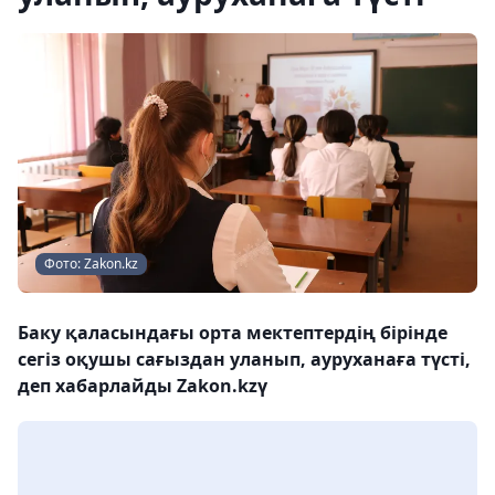
Фото: Zakon.kz
Баку қаласындағы орта мектептердің бірінде
сегіз оқушы сағыздан уланып, ауруханаға түсті,
деп хабарлайды Zakon.kzү