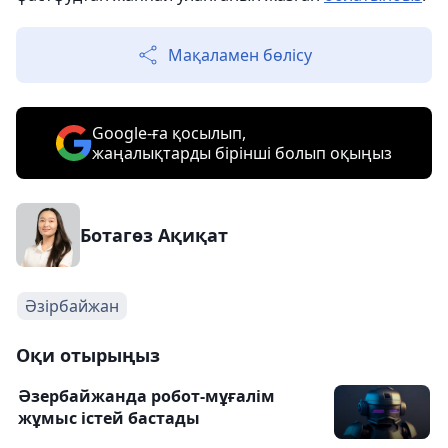
Мақаламен бөлісу
Google-ға қосылып,
жаңалықтарды бірінші болып оқыңыз
Ботагөз Ақиқат
Әзірбайжан
Оқи отырыңыз
Әзербайжанда робот-мұғалім
жұмыс істей бастады