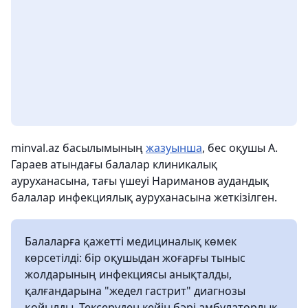
minval.az басылымының
жазуынша
, бес оқушы А.
Гараев атындағы балалар клиникалық
ауруханасына, тағы үшеуі Нариманов аудандық
балалар инфекциялық ауруханасына жеткізілген.
Балаларға қажетті медициналық көмек
көрсетілді: бір оқушыдан жоғарғы тыныс
жолдарының инфекциясы анықталды,
қалғандарына "жедел гастрит" диагнозы
қойылды. Тексеруден кейін бәрі амбулаторлық