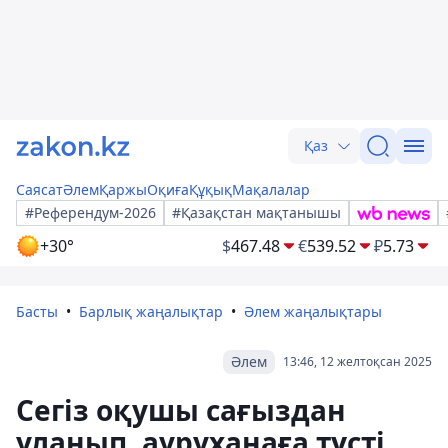
Қаз
Саясат
Әлем
Қаржы
Оқиға
Құқық
Мақалалар
#Референдум-2026
#Қазақстан мақтанышы
+30°
$
467.48
€
539.52
₽
5.73
Басты
Барлық жаңалықтар
Әлем жаңалықтары
Әлем
13:46, 12 желтоқсан 2025
Сегіз оқушы сағыздан
уланып, ауруханаға түсті