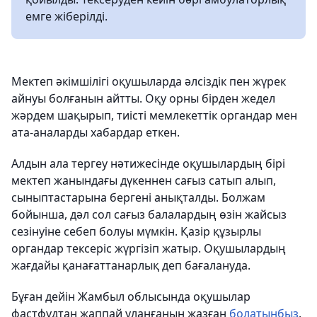
емге жіберілді.
Мектеп әкімшілігі оқушыларда әлсіздік пен жүрек
айнуы болғанын айтты. Оқу орны бірден жедел
жәрдем шақырып, тиісті мемлекеттік органдар мен
ата-аналарды хабардар еткен.
Алдын ала тергеу нәтижесінде оқушылардың бірі
мектеп жанындағы дүкеннен сағыз сатып алып,
сыныптастарына бергені анықталды. Болжам
бойынша, дәл сол сағыз балалардың өзін жайсыз
сезінуіне себеп болуы мүмкін. Қазір құзырлы
органдар тексеріс жүргізіп жатыр. Оқушылардың
жағдайы қанағаттанарлық деп бағалануда.
Бұған дейін Жамбыл облысында оқушылар
фастфудтан жаппай уланғанын жазған
болатынбыз
.