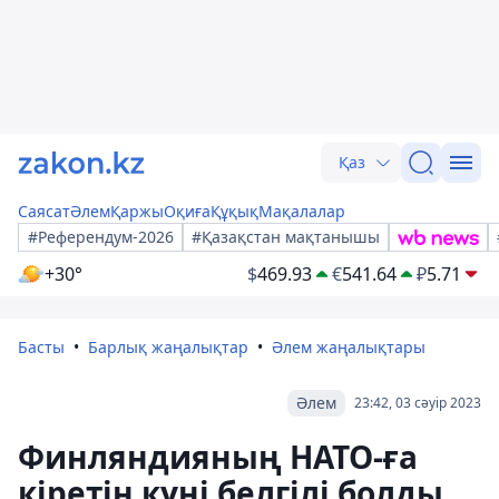
Қаз
Саясат
Әлем
Қаржы
Оқиға
Құқық
Мақалалар
#Референдум-2026
#Қазақстан мақтанышы
+30°
$
469.93
€
541.64
₽
5.71
Басты
Барлық жаңалықтар
Әлем жаңалықтары
Әлем
23:42, 03 сәуір 2023
Финляндияның НАТО-ға
кіретін күні белгілі болды