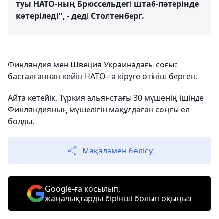
туы НАТО-ның Брюссельдегі штаб-пәтерінде
көтеріледі", - деді Столтенберг.
Финляндия мен Швеция Украинадағы соғыс
басталғаннан кейін НАТО-ға кіруге өтініш берген.
Айта кетейік, Түркия альянстағы 30 мүшенің ішінде
Финляндияның мүшелігін мақұлдаған соңғы ел
болды.
Мақаламен бөлісу
Google-ға қосылып,
жаңалықтарды бірінші болып оқыңыз