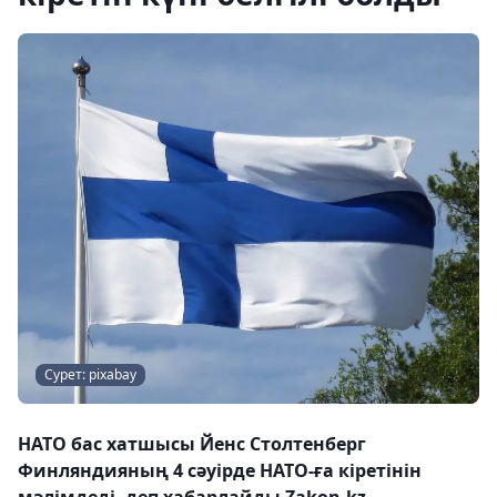
Сурет: pixabay
НАТО бас хатшысы Йенс Столтенберг
Финляндияның 4 сәуірде НАТО-ға кіретінін
мәлімдеді, деп хабарлайды Zakon.kz.