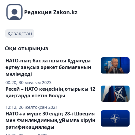
Редакция Zakon.kz
Қазақстан
Оқи отырыңыз
НАТО-ның бас хатшысы Құранды
өртеу заңсыз әрекет болмағанын
мәлімдеді
00:20, 30 маусым 2023
Ресей – НАТО кеңесінің отырысы 12
қаңтарда өтетін болды
12:12, 26 желтоқсан 2021
НАТО-ға мүше 30 елдің 28-і Швеция
мен Финляндияның ұйымға кіруін
ратификациялады