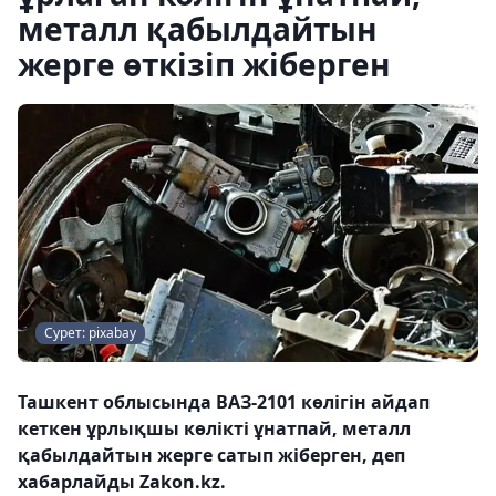
металл қабылдайтын
жерге өткізіп жіберген
Сурет: pixabay
Ташкент облысында ВАЗ-2101 көлігін айдап
кеткен ұрлықшы көлікті ұнатпай, металл
қабылдайтын жерге сатып жіберген, деп
хабарлайды Zakon.kz.