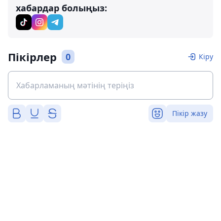
хабардар болыңыз:
Пікірлер
0
Кіру
Пікір жазу