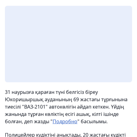
31 наурызға қараған түні белгісіз біреу
Юкоришыршық ауданының 69 жастағы тұрғынына
тиесілі "ВАЗ-2101" автокөлігін айдап кеткен. Үйдің
жанында тұрған көліктің есігі ашық, кілті ішінде
болған, деп жазды "
Подробно
" басылымы.
Полицейлер күдіктіні анықтады, 20 жастағы күдікті