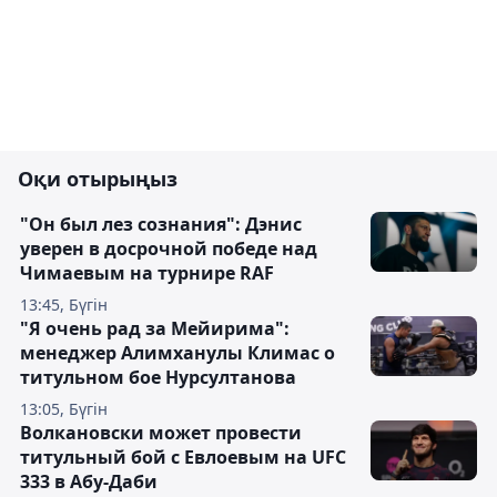
Оқи отырыңыз
"Он был лез сознания": Дэнис
уверен в досрочной победе над
Чимаевым на турнире RAF
13:45, Бүгін
"Я очень рад за Мейирима":
менеджер Алимханулы Климас о
титульном бое Нурсултанова
13:05, Бүгін
Волкановски может провести
титульный бой с Евлоевым на UFC
333 в Абу-Даби