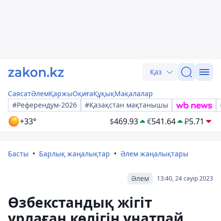
Қаз
Саясат
Әлем
Қаржы
Оқиға
Құқық
Мақалалар
#Референдум-2026
#Қазақстан мақтанышы
+33°
$
469.93
€
541.64
₽
5.71
Басты
Барлық жаңалықтар
Әлем жаңалықтары
Әлем
13:40, 24 сәуір 2023
Өзбекстандық жігіт
ұрлаған көлігін ұнатпай,