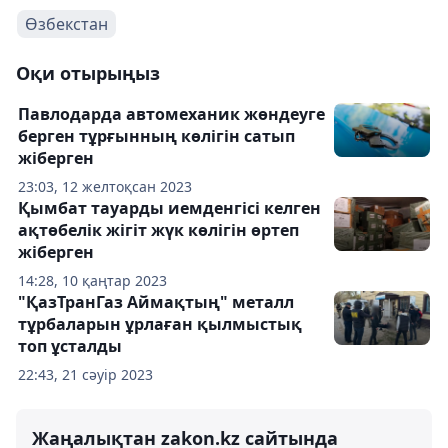
Өзбекстан
Оқи отырыңыз
Павлодарда автомеханик жөндеуге
берген тұрғынның көлігін сатып
жіберген
23:03, 12 желтоқсан 2023
Қымбат тауарды иемденгісі келген
ақтөбелік жігіт жүк көлігін өртеп
жіберген
14:28, 10 қаңтар 2023
"ҚазТранГаз Аймақтың" металл
тұрбаларын ұрлаған қылмыстық
топ ұсталды
22:43, 21 сәуір 2023
Жаңалықтан zakon.kz сайтында