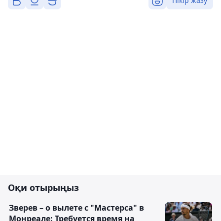
Пікір жазу
Оқи отырыңыз
Зверев – о вылете с "Мастерса" в
Монреале: Требуется время на