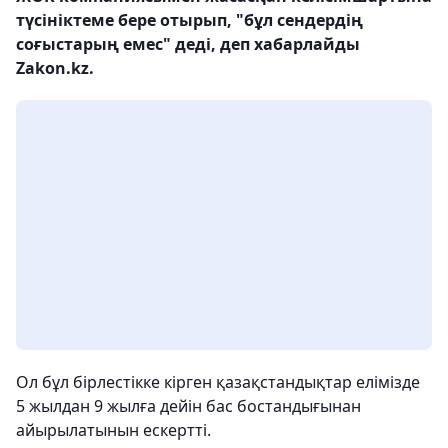
түсініктеме бере отырып, "бұл сендердің
соғыстарың емес" деді, деп хабарлайды
Zakon.kz.
Ол бұл бірлестікке кірген қазақстандықтар елімізде
5 жылдан 9 жылға дейін бас бостандығынан
айырылатынын ескертті.