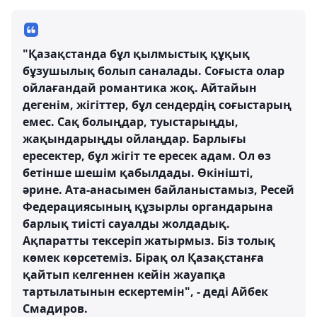
"Қазақстанда бұл қылмыстық құқық
бұзушылық болып саналады. Соғыста олар
ойлағандай романтика жоқ. Айтайын
дегенім, жігіттер, бұл сендердің соғыстарың
емес. Сақ болыңдар, туыстарыңды,
жақындарыңды ойлаңдар. Барлығы
ересектер, бұл жігіт те ересек адам. Ол өз
бетінше шешім қабылдады. Өкінішті,
әрине. Ата-анасымен байланыстамыз, Ресей
Федерациясының құзырлы органдарына
барлық тиісті сауалды жолдадық.
Ақпаратты тексеріп жатырмыз. Біз толық
көмек көрсетеміз. Бірақ ол Қазақстанға
қайтып келгеннен кейін жауапқа
тартылатынын ескертемін", - деді Айбек
Смадиров.