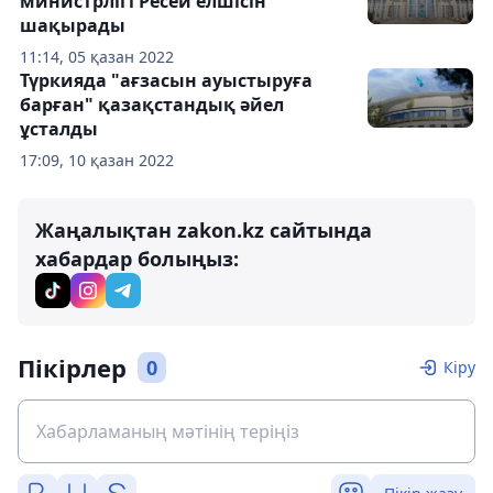
министрлігі Ресей елшісін
шақырады
11:14, 05 қазан 2022
Түркияда "ағзасын ауыстыруға
барған" қазақстандық әйел
ұсталды
17:09, 10 қазан 2022
Жаңалықтан zakon.kz сайтында
хабардар болыңыз:
Пікірлер
0
Кіру