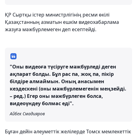
ҚР Сыртқы істер министрлігінің ресми өкілі
Қазақстанның азматын ешкім видеохабарлама
жазуға мәжбүрлемеген деп есептейді.
"Оны видеоға түсіруге мәжбүрледі деген
ақпарат болды. Бұл рас па, жоқ па, пікір
білдіре алмаймын. Оның анасымен
кездескені (оны мәжбүрлемегенін меңзейді.
– ред.) Егер оны мәжбүрлеген болса,
видеоүндеу болмас еді".
Айбек Смадияров
Бұған дейін әлеуметтік желілерде Томск мемлекеттік