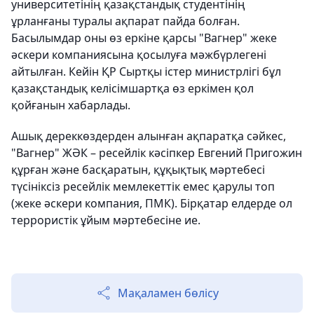
университетінің қазақстандық студентінің
ұрланғаны туралы ақпарат пайда болған.
Басылымдар оны өз еркіне қарсы "Вагнер" жеке
әскери компаниясына қосылуға мәжбүрлегені
айтылған. Кейін ҚР Сыртқы істер министрлігі бұл
қазақстандық келісімшартқа өз еркімен қол
қойғанын хабарлады.
Ашық дереккөздерден алынған ақпаратқа сәйкес,
"Вагнер" ЖӘК – ресейлік кәсіпкер Евгений Пригожин
құрған және басқаратын, құқықтық мәртебесі
түсініксіз ресейлік мемлекеттік емес қарулы топ
(жеке әскери компания, ПМК). Бірқатар елдерде ол
террористік ұйым мәртебесіне ие.
Мақаламен бөлісу