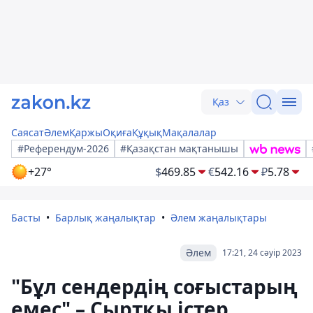
Қаз
Саясат
Әлем
Қаржы
Оқиға
Құқық
Мақалалар
#Референдум-2026
#Қазақстан мақтанышы
+27°
$
469.85
€
542.16
₽
5.78
Басты
Барлық жаңалықтар
Әлем жаңалықтары
Әлем
17:21, 24 сәуір 2023
"Бұл сендердің соғыстарың
емес" – Сыртқы істер