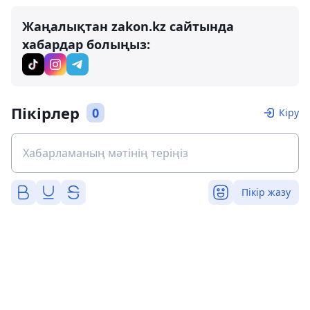
Жаңалықтан zakon.kz сайтында
хабардар болыңыз:
Пікірлер
0
Кіру
Пікір жазу