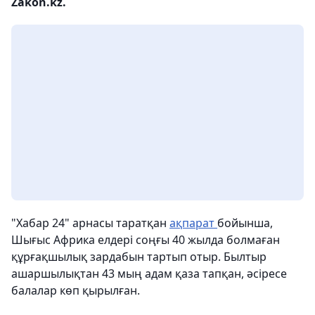
Zakon.kz.
"Хабар 24" арнасы таратқан
ақпарат
бойынша,
Шығыс Африка елдері соңғы 40 жылда болмаған
құрғақшылық зардабын тартып отыр. Былтыр
ашаршылықтан 43 мың адам қаза тапқан, әсіресе
балалар көп қырылған.