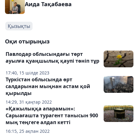
Аида Тақабаева
Қызықты
Оқи отырыңыз
Павлодар облысындағы төрт
ауылға қуаңшылық қаупі төніп тұр
17:40, 15 шілде 2023
Түркістан облысында өрт
салдарынан мыңнан астам қой
қырылды
14:29, 31 қаңтар 2022
«Қажылыққа апарамын»:
Сарыағашта турагент танысын 900
мың теңгеге алдап кетті
16:15, 25 ақпан 2022