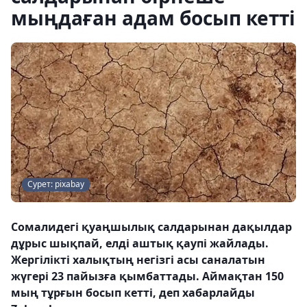
мыңдаған адам босып кетті
Сурет: pixabay
Сомалидегі қуаңшылық салдарынан дақылдар
дұрыс шықпай, елді аштық қаупі жайлады.
Жергілікті халықтың негізгі асы саналатын
жүгері 23 пайызға қымбаттады. Аймақтан 150
мың тұрғын босып кетті, деп хабарлайды