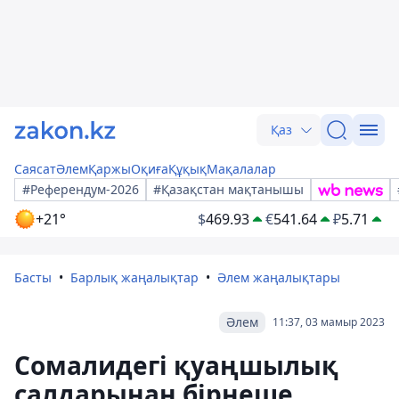
Қаз
Саясат
Әлем
Қаржы
Оқиға
Құқық
Мақалалар
#Референдум-2026
#Қазақстан мақтанышы
+21°
$
469.93
€
541.64
₽
5.71
Басты
Барлық жаңалықтар
Әлем жаңалықтары
Әлем
11:37, 03 мамыр 2023
Сомалидегі қуаңшылық
салдарынан бірнеше