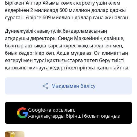
Біріккен Ұлттар Ұйымы көмек көрсету үшін әлем
елдерінен 2 милилард 600 миллион доллар қаржы
сұраған. Әзірге 609 миллион доллар ғана жиналған.
Дүниежүзілік азық-түлік бағдарламасының
атқарушы директоры Синди Маккейннің сөзінше,
былтыр аштыққа қарсы күрес жақсы жүргенімен,
биыл кедергілер көп. Ақша мүлде аз. Ол климаттың
өзгеруі мен түрлі қақтығыстарға төтеп беру тиісті
қаржыны жинауға кедергі келтіріп жатқанын айтты.
Мақаламен бөлісу
Google-ға қосылып,
жаңалықтарды бірінші болып оқыңыз