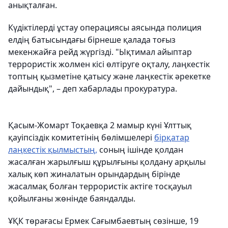
анықталған.
Күдіктілерді ұстау операциясы аясында полиция
елдің батысындағы бірнеше қалада тоғыз
мекенжайға рейд жүргізді. "Ықтимал айыптар
террористік жолмен кісі өлтіруге оқталу, лаңкестік
топтың қызметіне қатысу және лаңкестік әрекетке
дайындық", – деп хабарлады прокуратура.
Қасым-Жомарт Тоқаевқа 2 мамыр күні Ұлттық
қауіпсіздік комитетінің бөлімшелері
бірқатар
лаңкестік қылмыстың,
соның ішінде қолдан
жасалған жарылғыш құрылғыны қолдану арқылы
халық көп жиналатын орындардың бірінде
жасалмақ болған террористік актіге тосқауыл
қойылғаны жөнінде баяндалды.
ҰҚК төрағасы Ермек Сағымбаевтың сөзінше, 19