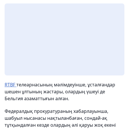
RTBF
телеарнасының мәлімдеуінше, ұсталғандар
шешен ұлтының жастары, олардың үшеуі де
Бельгия азаматтығын алған.
Федералдық прокуратураның хабарлауынша,
шабуыл нысанасы нақтыланбаған, сондай-ақ
тұтқындалған кезде олардың әлі қаруы жоқ екені