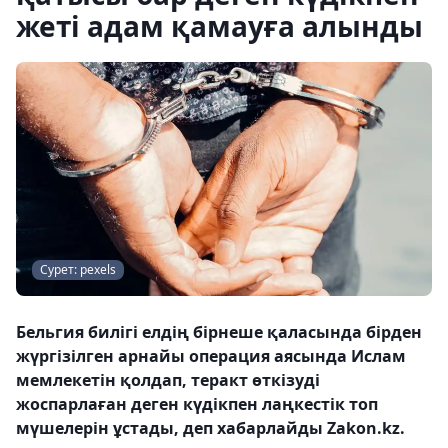
жеті адам қамауға алынды
Сурет: pexels
Бельгия билігі елдің бірнеше қаласында бірден
жүргізілген арнайы операция аясында Ислам
мемлекетін қолдап, теракт өткізуді
жоспарлаған деген күдікпен лаңкестік топ
мүшелерін ұстады, деп хабарлайды Zakon.kz.