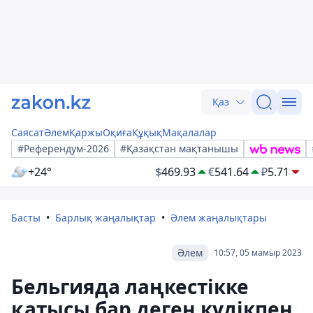
Қаз
Саясат
Әлем
Қаржы
Оқиға
Құқық
Мақалалар
#Референдум-2026
#Қазақстан мақтанышы
+24°
$
469.93
€
541.64
₽
5.71
Басты
Барлық жаңалықтар
Әлем жаңалықтары
Әлем
10:57, 05 мамыр 2023
Бельгияда лаңкестікке
қатысы бар деген күдікпен