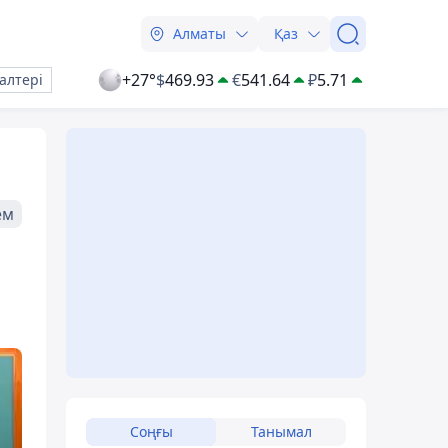
Алматы
Қаз
+27°
$
469.93
€
541.64
₽
5.71
алтері
ем
Соңғы
Танымал