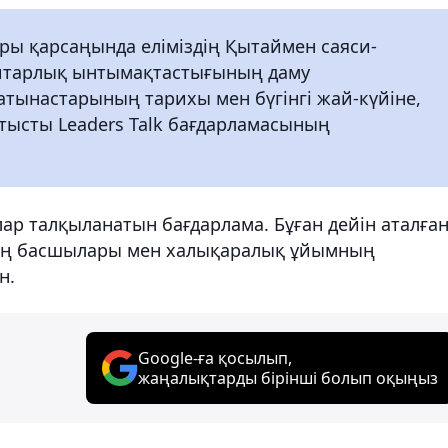
ары қарсаңында еліміздің Қытаймен саяси-
итарлық ынтымақтастығының даму
атынастарының тарихы мен бүгінгі жай-күйіне,
атысты Leaders Talk бағдарламасының
лар талқыланатын бағдарлама. Бұған дейін аталға
ттің басшылары мен халықаралық ұйымның
н.
Google-ға қосылып,
жаңалықтарды бірінші болып оқыңыз