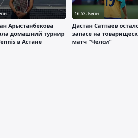
үгін
16:53, Бүгін
ан Арыстанбекова
Дастан Сатпаев осталс
ала домашний турнир
запасе на товарищес
Tennis в Астане
матч "Челси"