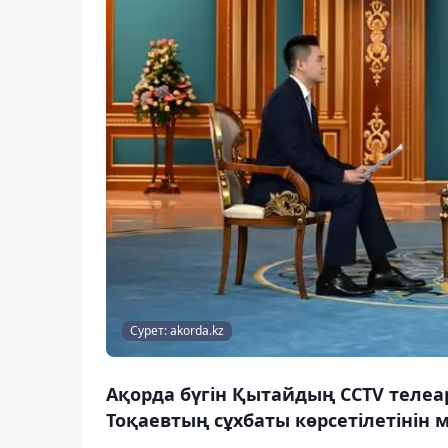
Сурет: akorda.kz
Ақорда бүгін Қытайдың CCTV теле
Тоқаевтың сұхбаты көрсетілетінін м