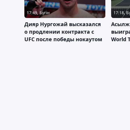
17:49, Бүгін
17:18, Б
Дияр Нургожай высказался
Асылж
о продлении контракта с
выигр
UFC после победы нокаутом
World 