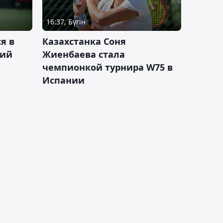
16:37, Бүгін
я в
Казахстанка Соня
кий
Жиенбаева стала
чемпионкой турнира W75 в
Испании