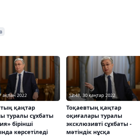
в
17 ақпан 2022
12:48, 30 қаңтар 2022
втың қаңтар
Тоқаевтың қаңтар
сы туралы сұхбаты
оқиғалары туралы
ия» бірінші
эксклюзивті сұхбаты -
нда көрсетіледі
мәтіндік нұсқа