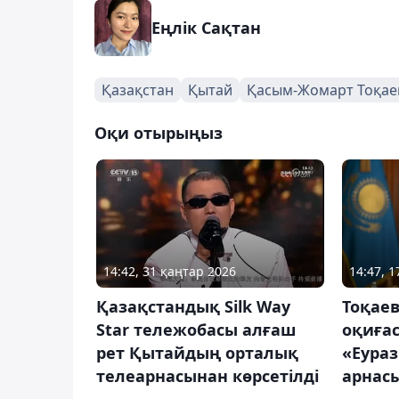
Еңлік Сақтан
Қазақстан
Қытай
Қасым-Жомарт Тоқае
Оқи отырыңыз
14:42, 31 қаңтар 2026
14:47, 
Қазақстандық Silk Way
Тоқае
Star тележобасы алғаш
оқиға
рет Қытайдың орталық
«Еураз
телеарнасынан көрсетілді
арнасы