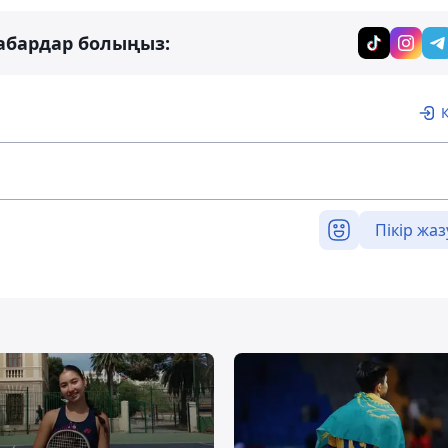
абардар болыңыз:
Пікір жаз