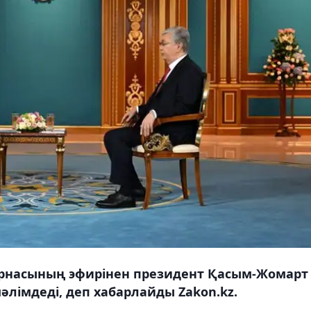
арнасының эфирінен президент Қасым-Жомарт
әлімдеді, деп хабарлайды Zakon.kz.