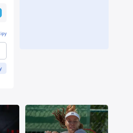
Кіру
у