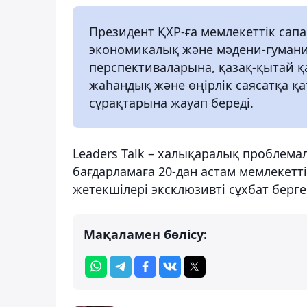
Президент ҚХР-ға мемлекеттік сап
экономикалық және мәдени-гуман
перспективаларына, қазақ-қытай қ
жаһандық және өңірлік саясатқа қ
сұрақтарына жауап береді.
Leaders Talk – халықаралық проблема
бағдарламаға 20-дан астам мемлеке
жетекшілері эксклюзивті сұхбат берге
Мақаламен бөлісу: