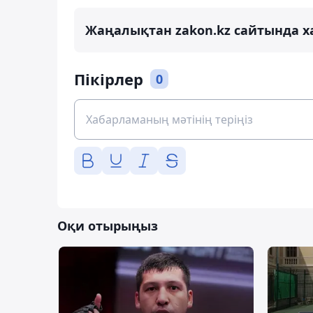
Жаңалықтан zakon.kz сайтында х
Пікірлер
0
Оқи отырыңыз