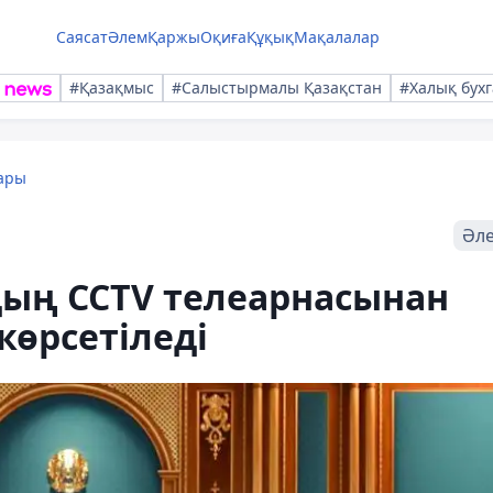
Саясат
Әлем
Қаржы
Оқиға
Құқық
Мақалалар
#Қазақмыс
#Салыстырмалы Қазақстан
#Халық бухг
ары
Әл
ың CCTV телеарнасынан
көрсетіледі