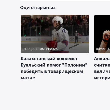
Оқи отырыңыз
01:09, 07 тамыз 2026
00:44, 
Казахстанский хоккеист
Анкала
Буяльский помог "Полонии"
счита
победить в товарищеском
велич
матче
истор