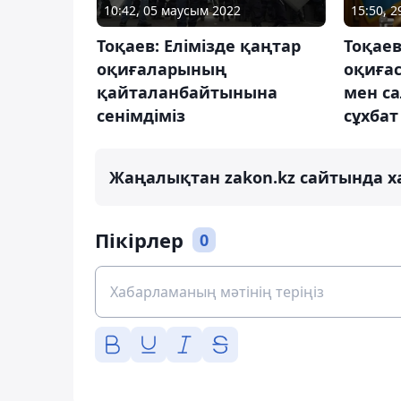
10:42, 05 маусым 2022
15:50, 
Тоқаев: Елімізде қаңтар
Тоқаев
оқиғаларының
оқиға
қайталанбайтынына
мен с
сенімдіміз
сұхбат
Жаңалықтан zakon.kz сайтында х
Пікірлер
0