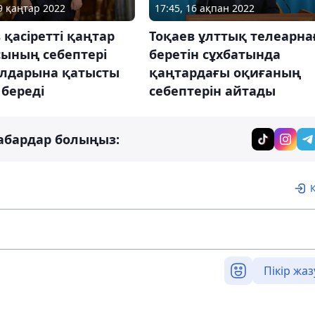
29 қаңтар 2022
17:45, 16 ақпан 2022
 қасіретті қаңтар
Тоқаев ұлттық телеарна
сының себептері
беретін сұхбатында
алдарына қатысты
қаңтардағы оқиғаның
 береді
себептерін айтады
абардар болыңыз:
Пікір жаз