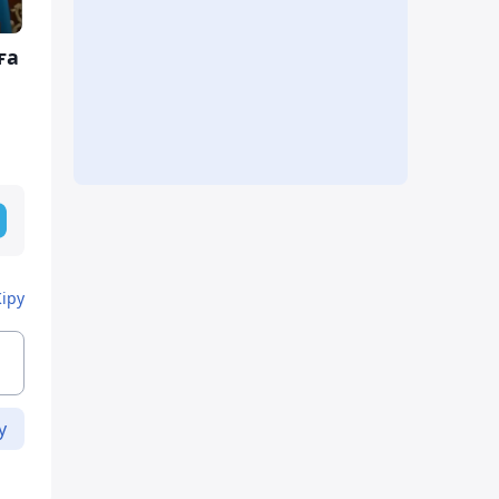
ға
Кіру
у