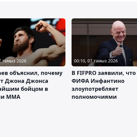
07 тамыз 2026
00:10, 07 тамыз 2026
ев объяснил, почему
В FIFPRO заявили, что
ет Джона Джонса
ФИФА Инфантино
айшим бойцом в
злоупотребляет
ии ММА
полномочиями