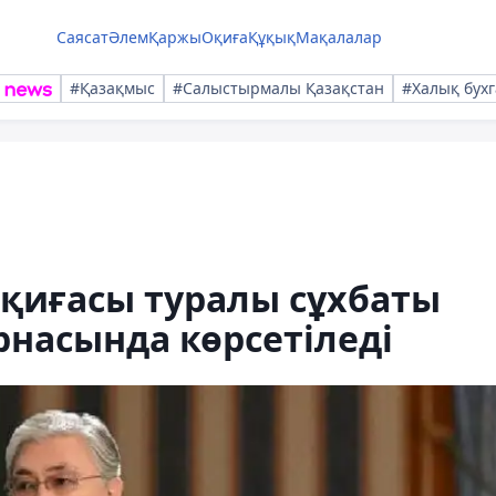
Саясат
Әлем
Қаржы
Оқиға
Құқық
Мақалалар
#Қазақмыс
#Салыстырмалы Қазақстан
#Халық бухг
қиғасы туралы сұхбаты
рнасында көрсетіледі