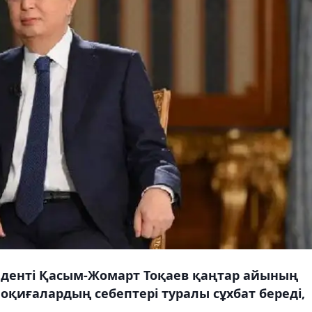
денті Қасым-Жомарт Тоқаев қаңтар айының
оқиғалардың себептері туралы сұхбат береді,