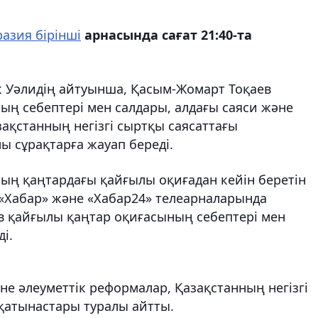
разия бірінші
арнасында сағат 21:40-та
к Уәлидің айтуынша, Қасым-Жомарт Тоқаев
ың себептері мен салдары, алдағы саяси және
зақстанның негізгі сыртқы саясаттағы
ы сұрақтарға жауап береді.
ның қаңтардағы қайғылы оқиғадан кейін беретін
а «Хабар» және «Хабар24» телеарналарында
ев қайғылы қаңтар оқиғасының себептері мен
і.
не әлеуметтік реформалар, Қазақстанның негізгі
-қатынастары туралы айтты.