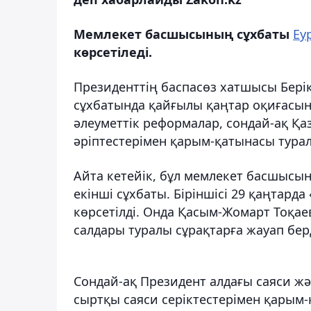
Мемлекет басшысының сұхбаты
Еу
көрсетіледі.
Президенттің баспасөз хатшысы Бері
сұхбатында қайғылы қаңтар оқиғасын
әлеуметтік реформалар, сондай-ақ Қа
әріптестерімен қарым-қатынасы турал
Айта кетейік, бұл мемлекет басшысы
екінші сұхбаты. Біріншісі 29 қаңтард
көрсетілді. Онда Қасым-Жомарт Тоқа
салдары туралы сұрақтарға жауап берд
Сондай-ақ Президент алдағы саяси жә
сыртқы саяси серіктестерімен қарым