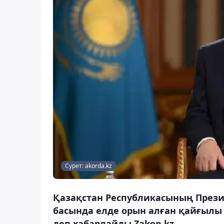
Сурет: akorda.kz
Қазақстан Республикасының Прези
басында елде орын алған қайғылы 
деп хабарлайды Zakon.kz