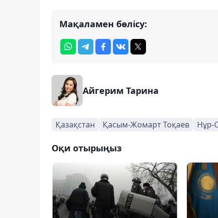
Мақаламен бөлісу:
Айгерим Тарина
Қазақстан
Қасым-Жомарт Тоқаев
Нұр-
Оқи отырыңыз