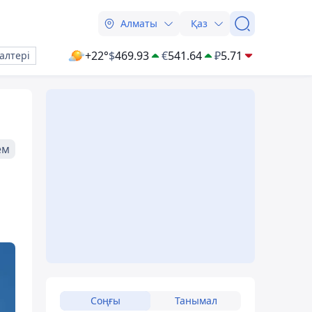
Алматы
Қаз
+22°
$
469.93
€
541.64
₽
5.71
алтері
ем
Соңғы
Танымал