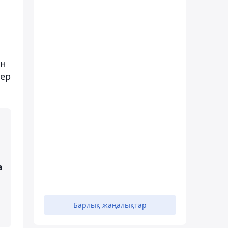
ін
тер
а
Барлық жаңалықтар