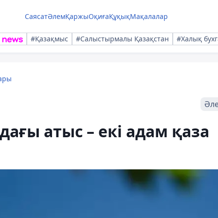
Саясат
Әлем
Қаржы
Оқиға
Құқық
Мақалалар
#Қазақмыс
#Салыстырмалы Қазақстан
#Халық бухг
ары
Әл
ғы атыс – екі адам қаза