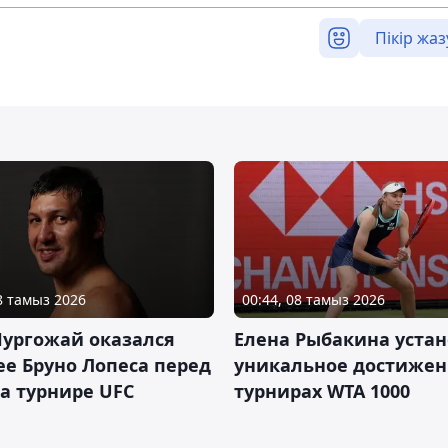
Пікір жаз
08 тамыз 2026
00:44, 08 тамыз 2026
Нургожай оказался
Елена Рыбакина уста
е Бруно Лопеса перед
уникальное достижен
а турнире UFC
турнирах WTA 1000