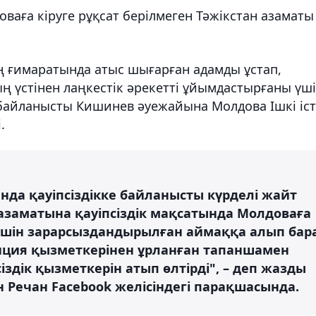
аға кіруге рұқсат берілмеген Тәжікстан азаматы
ғимаратында атыс шығарған адамды ұстап,
ң үстінен лаңкестік әрекетті ұйымдастырғаны үш
 байланысты Кишинев әуежайына Молдова Ішкі іс
.
а қауіпсіздікке байланысты күрделі жайт
азаматына қауіпсіздік мақсатында Молдоваға
үшін зарарсыздандырылған аймаққа алып бар
иция қызметкерінен ұрланған тапаншамен
дік қызметкерін атып өлтірді", – деп жазды
 Речан Facebook желісіндегі парақшасында.