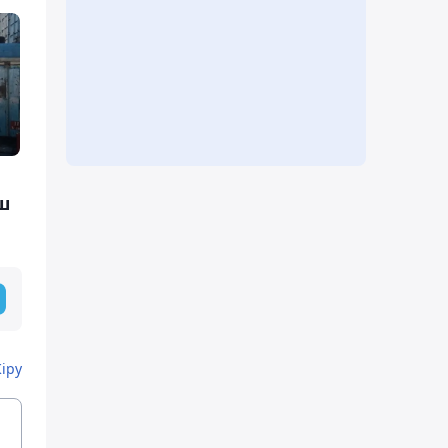
ш
Кіру