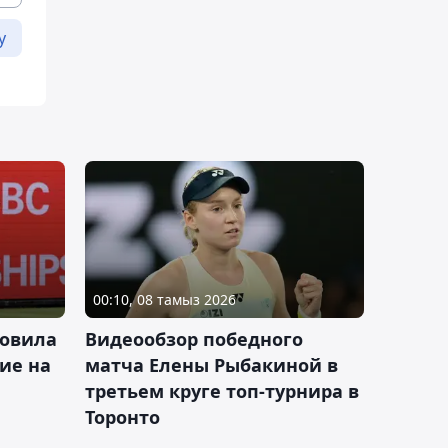
у
00:10, 08 тамыз 2026
новила
Видеообзор победного
ие на
матча Елены Рыбакиной в
третьем круге топ-турнира в
Торонто