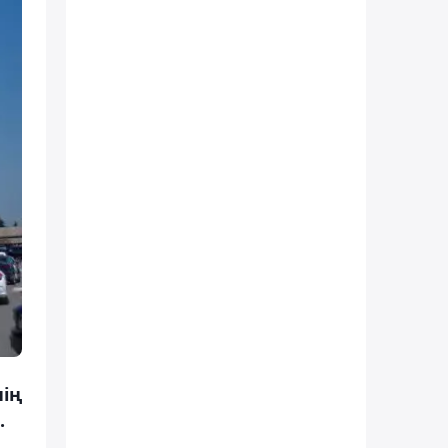
нің
.