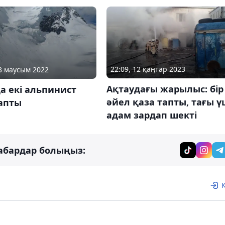
22:09, 12 қаңтар 2023
23 маусым 2022
Ақтаудағы жарылыс: бір
а екі альпинист
әйел қаза тапты, тағы ү
тапты
адам зардап шекті
абардар болыңыз: