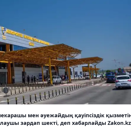
карашы мен әуежайдың қауіпсіздік қызметі
олаушы зардап шекті, деп хабарлайды Zakon.kz