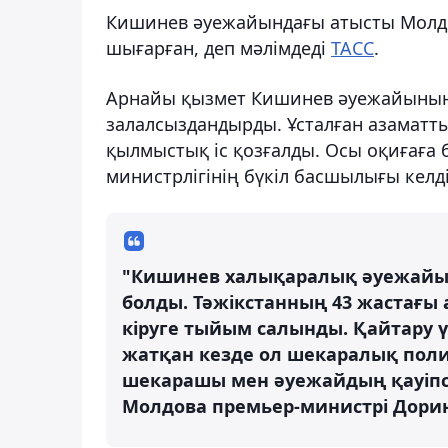
Кишинев әуежайындағы атысты Молдов
шығарған, деп мәлімдеді
ТАСС
.
Арнайы қызмет Кишинев әуежайының 
залалсыздандырды. Ұсталған азаматты
қылмыстық іс қозғалды. Осы оқиғаға
министрлігінің бүкіл басшылығы келді
"Кишинев халықаралық әуежайынд
болды. Тәжікстанның 43 жастағы 
кіруге тыйым салынды. Қайтару 
жатқан кезде ол шекаралық пол
шекарашы мен әуежайдың қауіпсіз
Молдова премьер-министрі Дорин