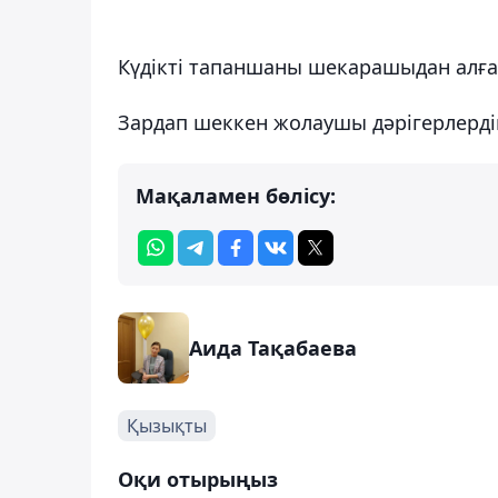
Күдікті тапаншаны шекарашыдан алға
Зардап шеккен жолаушы дәрігерлерді
Мақаламен бөлісу:
Аида Тақабаева
Қызықты
Оқи отырыңыз