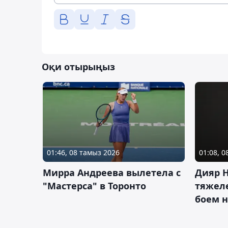
Оқи отырыңыз
01:46, 08 тамыз 2026
01:08, 
Мирра Андреева вылетела с
Дияр 
"Мастерса" в Торонто
тяжеле
боем н