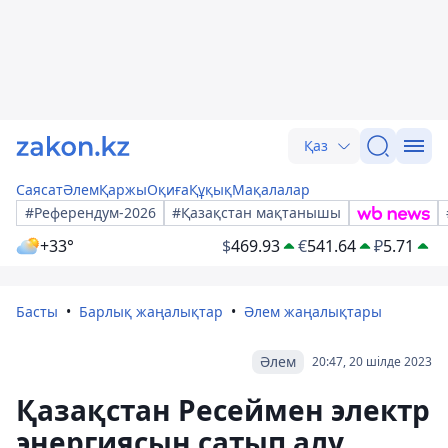
Қаз
Саясат
Әлем
Қаржы
Оқиға
Құқық
Мақалалар
#Референдум-2026
#Қазақстан мақтанышы
+33°
$
469.93
€
541.64
₽
5.71
Басты
Барлық жаңалықтар
Әлем жаңалықтары
Әлем
20:47, 20 шілде 2023
Қазақстан Ресеймен электр
энергиясын сатып алу