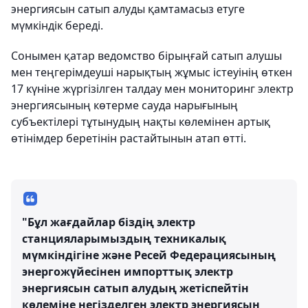
энергиясын сатып алуды қамтамасыз етуге
мүмкіндік береді.
Сонымен қатар ведомство бірыңғай сатып алушы
мен теңгерімдеуші нарықтың жұмыс істеуінің өткен
17 күніне жүргізілген талдау мен мониторинг электр
энергиясының көтерме сауда нарығының
субъектілері тұтынудың нақты көлемінен артық
өтінімдер беретінін растайтынын атап өтті.
"Бұл жағдайлар біздің электр
станцияларымыздың техникалық
мүмкіндігіне және Ресей Федерациясының
энергожүйесінен импорттық электр
энергиясын сатып алудың жетіспейтін
көлеміне негізделген электр энергиясын