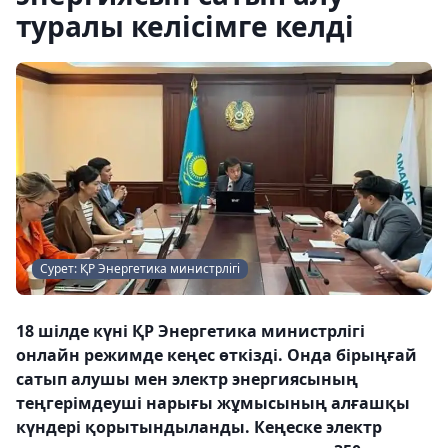
туралы келісімге келді
Сурет: ҚР Энергетика министрлігі
18 шілде күні ҚР Энергетика министрлігі
онлайн режимде кеңес өткізді. Онда бірыңғай
сатып алушы мен электр энергиясының
теңгерімдеуші нарығы жұмысының алғашқы
күндері қорытындыланды. Кеңеске электр