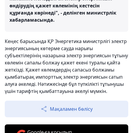
өндірудің қажет көлемінің кестесін
құрғанда көрінеді", - делінген министрлік
хабарламасында.
Кеңес барысында ҚР Энергетика министрлігі электр
энергиясының көтерме сауда нарығы
субъектілерінің назарына электр энергиясын тұтыну
көлемін сапалы болжау қажет екені туралы қайта
жеткізді. Қажет көлемдердің сапасыз болжамы
қымбатырақ импорттық электр энергиясын сатып
алуға әкеледі. Нәтижесінде бұл түпкілікті тұтынушы
үшін тарифтің қымбаттауына әкелуі мүмкін.
Мақаламен бөлісу
Google-ға қосылып,