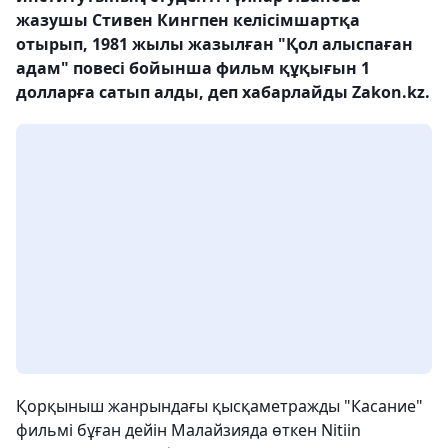
жазушы Стивен Кингпен келісімшартқа
отырып, 1981 жылы жазылған "Қол алыспаған
адам" повесі бойынша фильм құқығын 1
долларға сатып алды, деп хабарлайды Zakon.kz.
Қорқыныш жанрындағы қысқаметражды "Касание"
фильмі бұған дейін Малайзияда өткен Nitiin