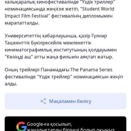
халықаралық кинофестивалінде "Үздік триллер"
номинациясында жеңіске жетіп, "Student World
Impact Film Festival" фестивалінің дипломымен
марапатталды.
Университеттің хабарлауынша, қазір Гүлнәр
Ташкенттік Бүкілресейлік мемлекеттік
кинематографиялық институтының қолдауымен
"Көзіңді аш" атты жаңа фильмін аяқтап жатыр.
Оның трейлері Панамадағы The Panama Series
фестивалінде "Үздік трейлер" номинациясын жеңіп
алды.
Мақаламен бөлісу
Google-ға қосылып,
жаңалықтарды бірінші болып оқыңыз