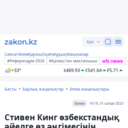
Қаз
Саясат
Әлем
Қаржы
Оқиға
Құқық
Мақалалар
#Референдум-2026
#Қазақстан мақтанышы
+33°
$
469.93
€
541.64
₽
5.71
Басты
Барлық жаңалықтар
Әлем жаңалықтары
Әлем
16:19, 31 шілде 2023
Стивен Кинг өзбекстандық
әйелге өз әңгімесінің