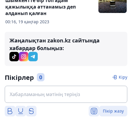
Шымкентте бір топ адам
қажылыққа аттанамыз деп
алданып қалған
00:16, 19 қаңтар 2023
Жаңалықтан zakon.kz сайтында
хабардар болыңыз:
Пікірлер
0
Кіру
Пікір жазу