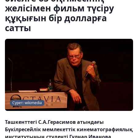
желісімен фильм түсіру
құқығын бір долларға
сатты
Сурет: wikimedia
Ташкенттегі С.А.Герасимов атындағы
Бүкілресейлік мемлекеттік кинематографиялық
институтының студенті Гүлнар Иванова