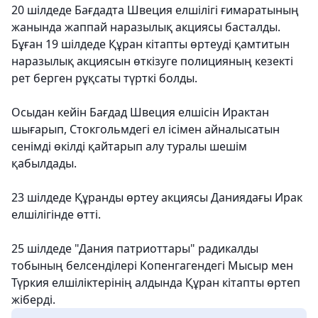
20 шілдеде Бағдадта Швеция елшілігі ғимаратының
жанында жаппай наразылық акциясы басталды.
Бұған 19 шілдеде Құран кітапты өртеуді қамтитын
наразылық акциясын өткізуге полицияның кезекті
рет берген рұқсаты түрткі болды.
Осыдан кейін Бағдад Швеция елшісін Ирактан
шығарып, Стокгольмдегі ел ісімен айналысатын
сенімді өкілді қайтарып алу туралы шешім
қабылдады.
23 шілдеде Құранды өртеу акциясы Даниядағы Ирак
елшілігінде өтті.
25 шілдеде "Дания патриоттары" радикалды
тобының белсенділері Копенгагендегі Мысыр мен
Түркия елшіліктерінің алдында Құран кітапты өртеп
жіберді.