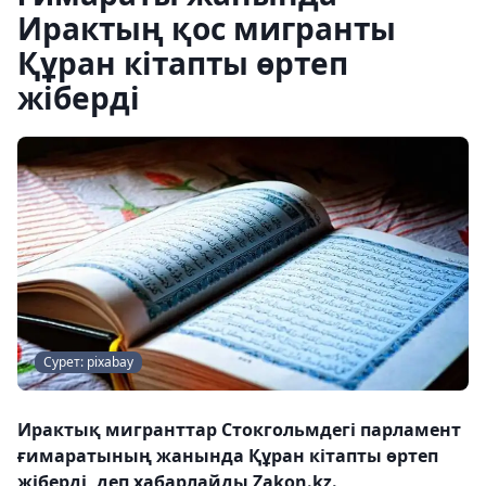
Ирактың қос мигранты
Құран кітапты өртеп
жіберді
Сурет: pixabay
Ирактық мигранттар Стокгольмдегі парламент
ғимаратының жанында Құран кітапты өртеп
жіберді, деп хабарлайды Zakon.kz.