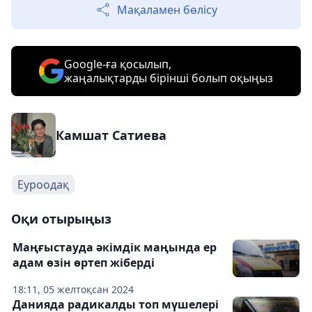
Мақаламен бөлісу
Google-ға қосылып,
жаңалықтарды бірінші болып оқыңыз
Камшат Сатиева
Еуроодақ
Оқи отырыңыз
Маңғыстауда әкімдік маңында ер
адам өзін өртеп жіберді
18:11, 05 желтоқсан 2024
Данияда радикалды топ мүшелері