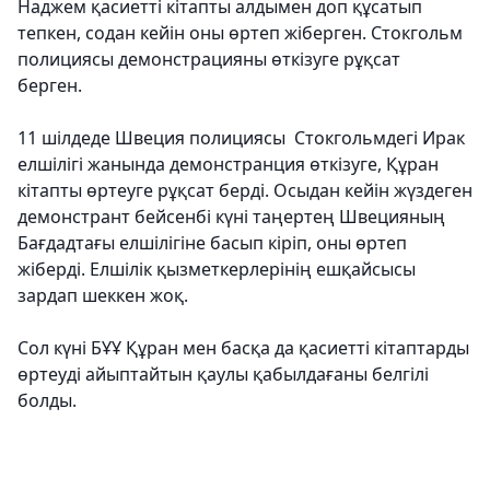
Наджем қасиетті кітапты алдымен доп құсатып
тепкен, содан кейін оны өртеп жіберген. Стокгольм
полициясы демонстрацияны өткізуге рұқсат
берген.
11 шілдеде Швеция полициясы Стокгольмдегі Ирак
елшілігі жанында демонстранция өткізуге, Құран
кітапты өртеуге рұқсат берді. Осыдан кейін жүздеген
демонстрант бейсенбі күні таңертең Швецияның
Бағдадтағы елшілігіне басып кіріп, оны өртеп
жіберді. Елшілік қызметкерлерінің ешқайсысы
зардап шеккен жоқ.
Сол күні БҰҰ Құран мен басқа да қасиетті кітаптарды
өртеуді айыптайтын қаулы қабылдағаны белгілі
болды.