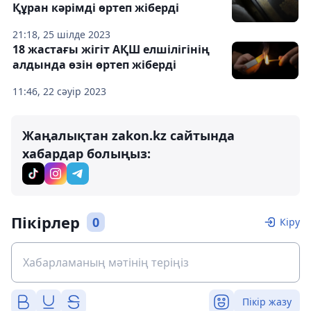
Құран кәрімді өртеп жіберді
21:18, 25 шілде 2023
18 жастағы жігіт АҚШ елшілігінің
алдында өзін өртеп жіберді
11:46, 22 сәуір 2023
Жаңалықтан zakon.kz сайтында
хабардар болыңыз:
Пікірлер
0
Кіру
Пікір жазу