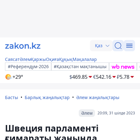
Қаз
Саясат
Әлем
Қаржы
Оқиға
Құқық
Мақалалар
#Референдум-2026
#Қазақстан мақтанышы
+29°
$
469.85
€
542.16
₽
5.78
Басты
Барлық жаңалықтар
Әлем жаңалықтары
Әлем
20:09, 31 шілде 2023
Швеция парламенті
ғимараты жанында