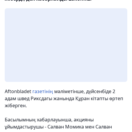
Aftonbladet
газетінің
мәліметінше, дүйсенбіде 2
адам швед Риксдагы жанында Құран кітапты өртеп
жіберген.
Басылымның хабарлауынша, акцияны
ұйымдастырушы - Салван Момика мен Салван