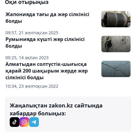
Оқи отырыңыз
Жапонияда тағы да жер сілкінісі
болды
09:57, 21 желтоқсан 2025
Румынияда күшті жер сілкінісі
болды
00:25, 14 ақпан 2023
Алматыдан солтүстік-шығысқа
қарай 200 шақырым жерде жер
сілкінісі болды
10:34, 23 желтоқсан 2022
Жаңалықтан zakon.kz сайтында
хабардар болыңыз: