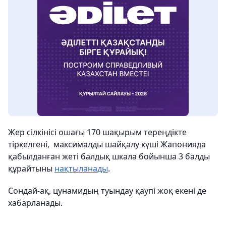
Жер сілкінісі ошағы 170 шақырым тереңдікте
тіркелгені, максималды шайқалу күші Жапонияда
қабылданған жеті балдық шкала бойынша 3 балды
құрайтыны
нақтыланады
.
Сондай-ақ, цунамидың туындау қаупі жоқ екені де
хабарланады.