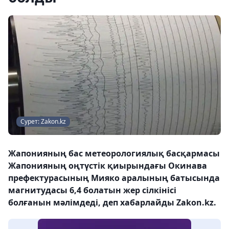
Сурет: Zakon.kz
Жапонияның бас метеорологиялық басқармасы
Жапонияның оңтүстік қиырындағы Окинава
префектурасының Мияко аралының батысында
магнитудасы 6,4 болатын жер сілкінісі
болғанын мәлімдеді, деп хабарлайды Zakon.kz.