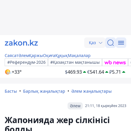
Қаз
Саясат
Әлем
Қаржы
Оқиға
Құқық
Мақалалар
#Референдум-2026
#Қазақстан мақтанышы
+33°
$
469.93
€
541.64
₽
5.71
Басты
Барлық жаңалықтар
Әлем жаңалықтары
Әлем
21:11, 18 қыркүйек 2023
Жапонияда жер сілкінісі
болды