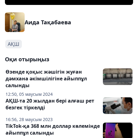
Аида Тақабаева
АҚШ
Оқи отырыңыз
Өзенде қоқыс жәшігін жуған
дәмхана әкімшілігіне айыппұл
салынды
12:50, 05 маусым 2024
АҚШ-та 20 жылдан бері алғаш рет
безгек тіркелді
16:56, 28 маусым 2023
TikTok-қа 368 млн доллар көлемінде
айыппұл салынды