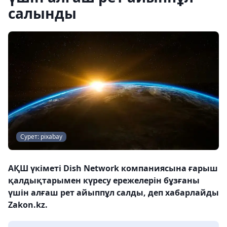
салынды
Сурет: pixabay
АҚШ үкіметі Dish Network компаниясына ғарыш
қалдықтарымен күресу ережелерін бұзғаны
үшін алғаш рет айыппұл салды, деп хабарлайды
Zakon.kz.