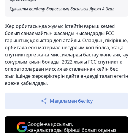
Құқықты қолдану бюросының басшысы Луоян А Эгал
Жер орбитасында жұмыс істейтін ғарыш кемесі
болып саналмайтын жасанды нысандарды FCC
ғарыштық қоқыстар деп атайды. Олардың пікірінше,
орбитада ескі материал неғұрлым көп болса, жаңа
спутниктерге жаңа миссияларды бастау және аяқтау
соғұрлым қиын болады. 2022 жылы FCC спутниктік
операторлардан миссия аяқталғаннан кейін бес
жыл ішінде жерсеріктерін қайта өңдеуді талап ететін
ереже қабылдады.
Мақаламен бөлісу
Google-ға қосылып,
жаңалықтарды бірінші болып оқыңыз