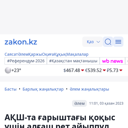
Қаз
Саясат
Әлем
Қаржы
Оқиға
Құқық
Мақалалар
#Референдум-2026
#Қазақстан мақтанышы
+23°
$
467.48
€
539.52
₽
5.73
Басты
Барлық жаңалықтар
Әлем жаңалықтары
Әлем
11:01, 03 қазан 2023
АҚШ-та ғарыштағы қоқыс
үшін алғаш рет айыппұл