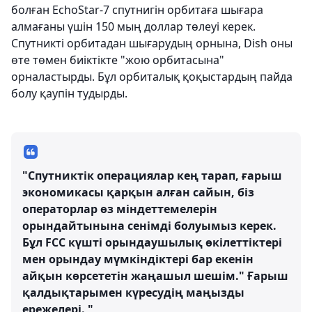
болған EchoStar-7 спутнигін орбитаға шығара
алмағаны үшін 150 мың доллар төлеуі керек.
Спутникті орбитадан шығарудың орнына, Dish оны
өте төмен биіктікте "жою орбитасына"
орналастырды. Бұл орбиталық қоқыстардың пайда
болу қаупін тудырды.
"Спутниктік операциялар кең тарап, ғарыш
экономикасы қарқын алған сайын, біз
операторлар өз міндеттемелерін
орындайтынына сенімді болуымыз керек.
Бұл FCC күшті орындаушылық өкілеттіктері
мен орындау мүмкіндіктері бар екенін
айқын көрсететін жаңашыл шешім." Ғарыш
қалдықтарымен күресудің маңызды
ережелері. "