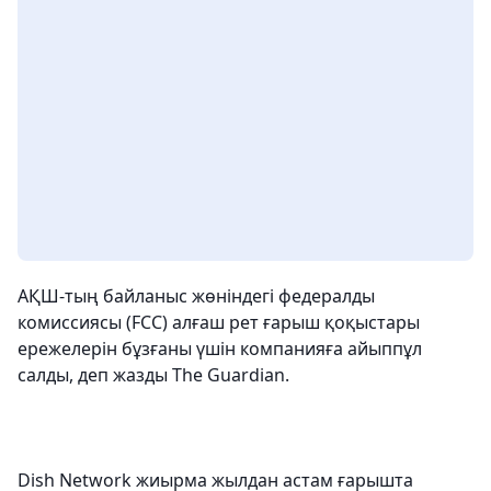
АҚШ-тың байланыс жөніндегі федералды
комиссиясы (FCC) алғаш рет ғарыш қоқыстары
ережелерін бұзғаны үшін компанияға айыппұл
салды, деп жазды The Guardian.
Dish Network жиырма жылдан астам ғарышта