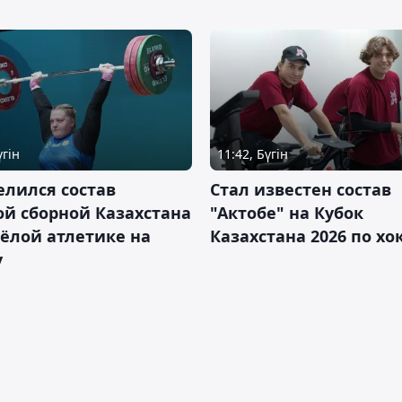
үгін
11:42, Бүгін
лился состав
Стал известен состав
й сборной Казахстана
"Актобе" на Кубок
ёлой атлетике на
Казахстана 2026 по х
у