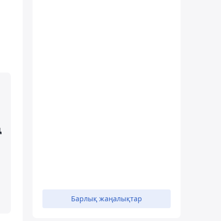
ң
Барлық жаңалықтар