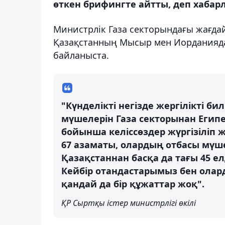
өткен брифингте айтты, деп хабарл
Министрлік Газа секторындағы жағдай 
Қазақстанның Мысыр мен Иорданияда
байланыста.
"Күнделікті негізде жергілікті 
мүшелерін Газа секторынан Египе
бойынша келіссөздер жүргізіліп 
67 азаматы, олардың отбасы мүше
Қазақстаннан басқа да тағы 45 ел
Кейбір отандастарымыз бен олар
қандай да бір құжаттар жоқ".
ҚР Сыртқы істер министрлігі өкілі