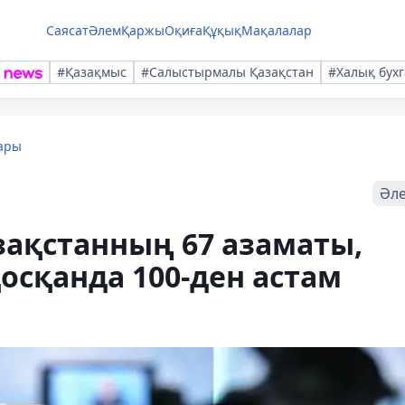
Саясат
Әлем
Қаржы
Оқиға
Құқық
Мақалалар
#Қазақмыс
#Салыстырмалы Қазақстан
#Халық бухг
ары
Әл
зақстанның 67 азаматы,
осқанда 100-ден астам