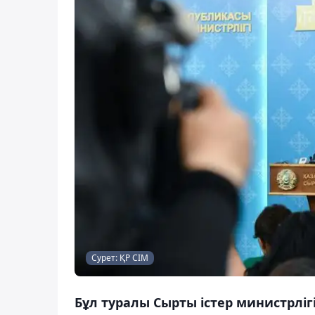
Сурет: ҚР СІМ
Бұл туралы Сырты істер министрліг