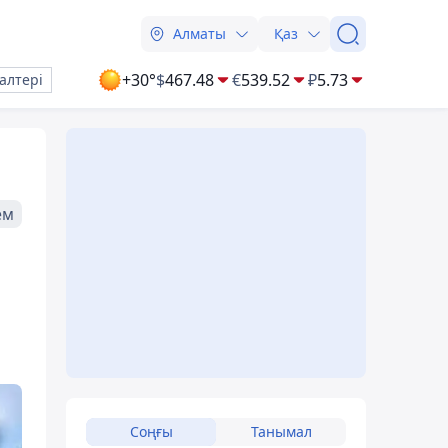
Алматы
Қаз
+30°
$
467.48
€
539.52
₽
5.73
алтері
ем
Соңғы
Танымал