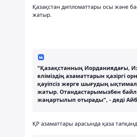
Қазақстан дипломаттары осы және б
жатыр.
"Қазақстанның Иорданиядағы, Из
еліміздің азаматтарын қазіргі о
қауіпсіз жерге шығудың ықтим
жатыр. Отандастарымызбен байлан
жаңартылып отырады", - деді Ай
ҚР азаматтары арасында қаза тапқанд