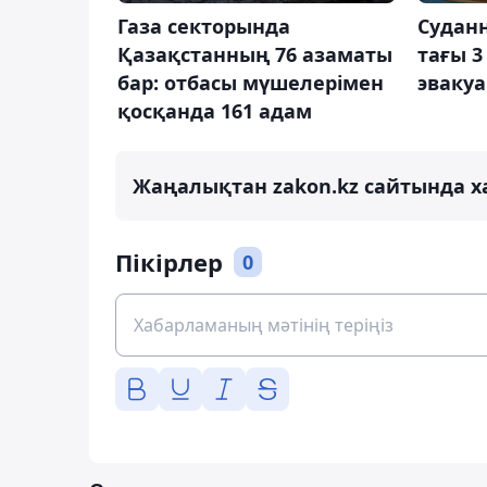
Газа секторында
Судан
Қазақстанның 76 азаматы
тағы 3
бар: отбасы мүшелерімен
эваку
қосқанда 161 адам
Жаңалықтан zakon.kz сайтында х
Пікірлер
0