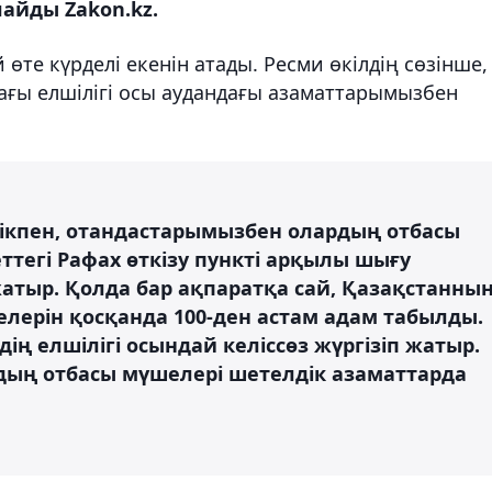
айды Zakon.kz.
өте күрделі екенін атады. Ресми өкілдің сөзінше,
ғы елшілігі осы аудандағы азаматтарымызбен
билікпен, отандастарымызбен олардың отбасы
ттегі Рафах өткізу пункті арқылы шығу
жатыр. Қолда бар ақпаратқа сай, Қазақстанны
лерін қосқанда 100-ден астам адам табылды.
дің елшілігі осындай келіссөз жүргізіп жатыр.
дың отбасы мүшелері шетелдік азаматтарда