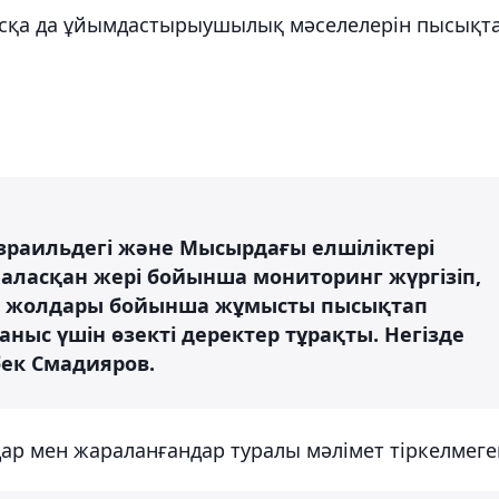
асқа да ұйымдастырыушылық мәселелерін пысықт
раильдегі және Мысырдағы елшіліктері
рналасқан жері бойынша мониторинг жүргізіп,
ал жолдары бойынша жұмысты пысықтап
ыс үшін өзекті деректер тұрақты. Негізде
бек Смадияров.
ар мен жараланғандар туралы мәлімет тіркелмеге