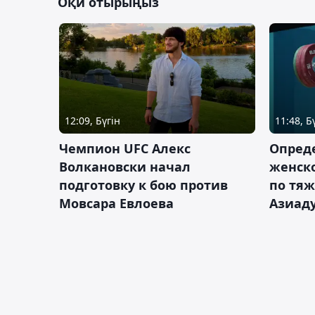
Оқи отырыңыз
12:09, Бүгін
11:48, Б
Чемпион UFC Алекс
Опреде
Волкановски начал
женско
подготовку к бою против
по тяж
Мовсара Евлоева
Азиад