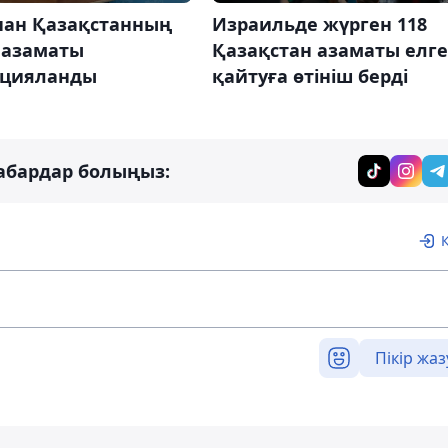
нан Қазақстанның
Израильде жүрген 118
 азаматы
Қазақстан азаматы елге
ацияланды
қайтуға өтініш берді
абардар болыңыз:
Пікір жаз