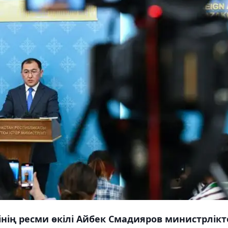
інің ресми өкілі Айбек Смадияров министрлікт