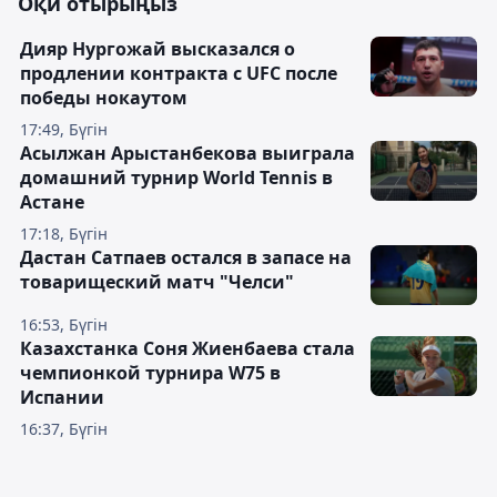
Оқи отырыңыз
Дияр Нургожай высказался о
продлении контракта с UFC после
победы нокаутом
17:49, Бүгін
Асылжан Арыстанбекова выиграла
домашний турнир World Tennis в
Астане
17:18, Бүгін
Дастан Сатпаев остался в запасе на
товарищеский матч "Челси"
16:53, Бүгін
Казахстанка Соня Жиенбаева стала
чемпионкой турнира W75 в
Испании
16:37, Бүгін