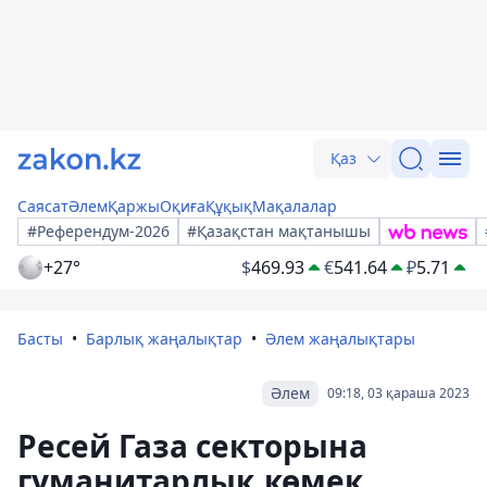
Қаз
Саясат
Әлем
Қаржы
Оқиға
Құқық
Мақалалар
#Референдум-2026
#Қазақстан мақтанышы
+27°
$
469.93
€
541.64
₽
5.71
Басты
Барлық жаңалықтар
Әлем жаңалықтары
Әлем
09:18, 03 қараша 2023
Ресей Газа секторына
гуманитарлық көмек