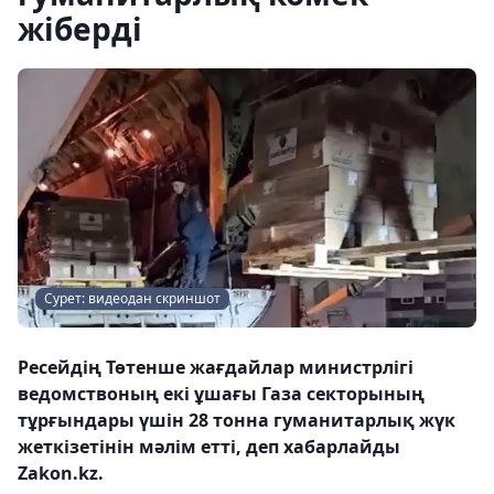
жіберді
Сурет: видеодан скриншот
Ресейдің Төтенше жағдайлар министрлігі
ведомствоның екі ұшағы Газа секторының
тұрғындары үшін 28 тонна гуманитарлық жүк
жеткізетінін мәлім етті, деп хабарлайды
Zakon.kz.