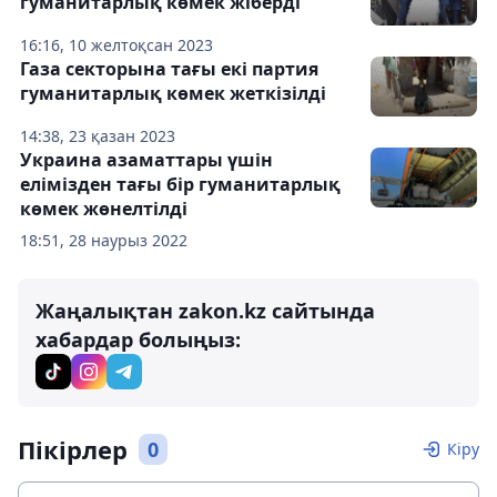
гуманитарлық көмек жіберді
16:16, 10 желтоқсан 2023
Газа секторына тағы екі партия
гуманитарлық көмек жеткізілді
14:38, 23 қазан 2023
Украина азаматтары үшін
елімізден тағы бір гуманитарлық
көмек жөнелтілді
18:51, 28 наурыз 2022
Жаңалықтан zakon.kz сайтында
хабардар болыңыз:
Пікірлер
0
Кіру