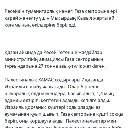
Ресейдің гуманитарлық көмегі Газа секторына әрі
қарай жөнелту үшін Мысырдың Қызыл жарты ай
қоғамының өкілдеріне беріледі.
Қазан айында да Ресей Төтенше жағдайлар
министрлігінің авиациясы Газа секторының
тұрғындарына 27 тонна азық-түлік жеткізген.
Палестиналық ХАМАС содырлары 7 қазанда
Израильге шабуыл жасады. Олар бірнеше
шекаралық елді мекендерді басып алып, 1,4 мың
адамды өлтіріп, көптеген адамды кепілге алды.
Израиль қорғаныс күштері содырларды өз
аумағынан қуып шығып, Газа секторына күшті соққы
беріп, оны қоршауға алды. Палестиналықтар мен
Израиль арасындағы бірнеше ондаған жылдар бойы