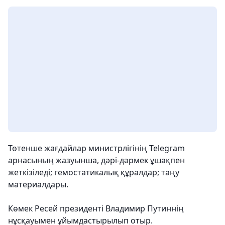
Төтенше жағдайлар министрлігінің Telegram
арнасының жазуынша, дәрі-дәрмек ұшақпен
жеткізіледі; гемостатикалық құралдар; таңу
материалдары.
Көмек Ресей президенті Владимир Путиннің
нұсқауымен ұйымдастырылып отыр.