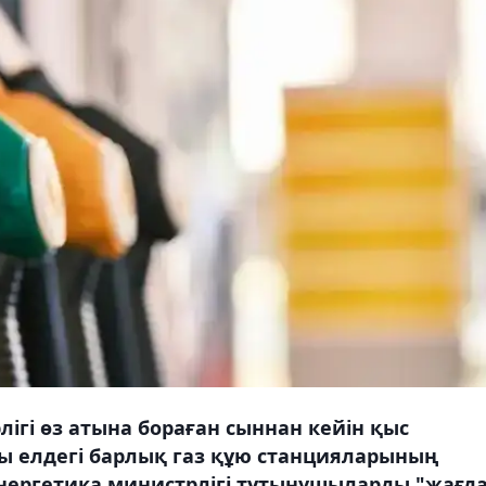
ігі өз атына бораған сыннан кейін қыс
 елдегі барлық газ құю станцияларының
Энергетика министрлігі тұтынушыларды "жағд