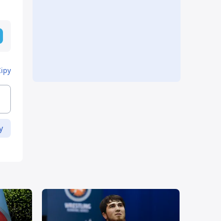
Кіру
у