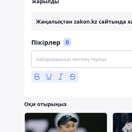
жарылды
Жаңалықтан zakon.kz сайтында х
Пікірлер
0
Оқи отырыңыз