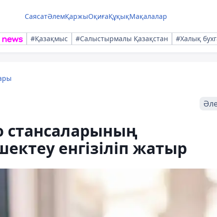
Саясат
Әлем
Қаржы
Оқиға
Құқық
Мақалалар
#Қазақмыс
#Салыстырмалы Қазақстан
#Халық бухг
ары
Әл
ю стансаларының
ектеу енгізіліп жатыр