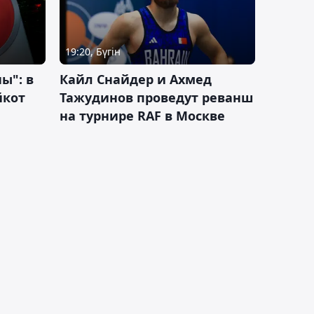
19:20, Бүгін
ы": в
Кайл Снайдер и Ахмед
йкот
Тажудинов проведут реванш
на турнире RAF в Москве