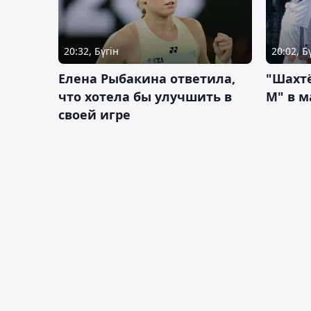
20:32, Бүгін
20:02, Б
Елена Рыбакина ответила,
"Шахтё
что хотела бы улучшить в
М" в м
своей игре