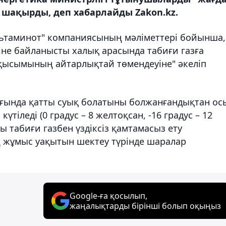
 шақырды, деп хабарлайды Zakon.kz.
азьтаминот" компаниясының мәліметтері бойынша,
іне байланысты халық арасында табиғи газға
аз қысымының айтарлықтай төмендеуіне" әкеліп
ығында қатты суық болатыны болжанғандықтан ос
тіледі (0 градус – 8 желтоқсан, -16 градус – 12
ы табиғи газбен үздіксіз қамтамасыз ету
 жұмыс уақытын шектеу түрінде шаралар
Google-ға қосылып,
жаңалықтарды бірінші болып оқыңыз