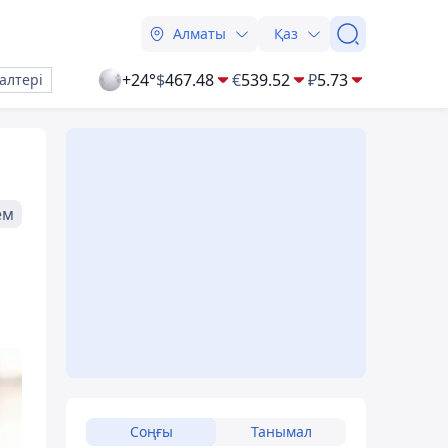
Алматы
Қаз
+24°
$
467.48
€
539.52
₽
5.73
алтері
ем
Соңғы
Танымал