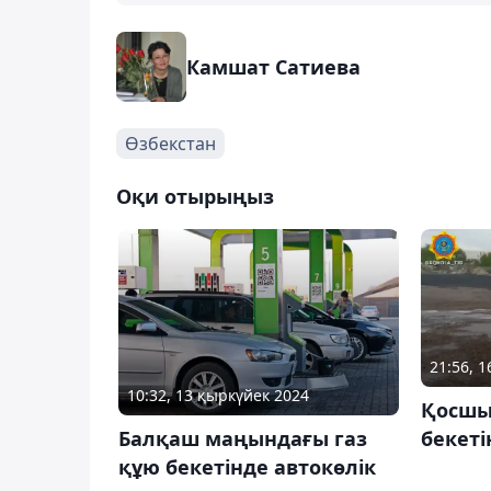
Камшат Сатиева
Өзбекстан
Оқи отырыңыз
21:56, 
10:32, 13 қыркүйек 2024
Қосшы
Балқаш маңындағы газ
бекет
құю бекетінде автокөлік