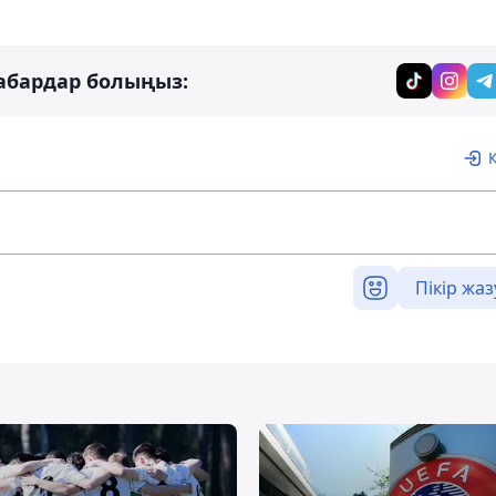
абардар болыңыз:
Пікір жаз