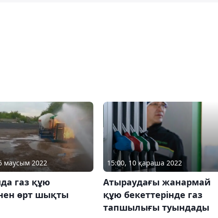
16 маусым 2022
15:00, 10 қараша 2022
да газ құю
Атыраудағы жанармай
інен өрт шықты
құю бекеттерінде газ
тапшылығы туындады