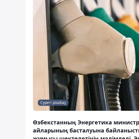
Сурет: pixabay
Өзбекстанның Энергетика министрл
айларының басталуына байланысты
жұмысы шектелетінін мәлімдеді. 