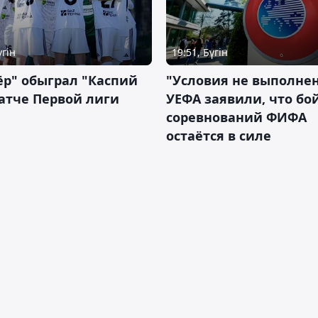
үгін
19:51, Бүгін
р" обыграл "Каспий
"Условия не выполнен
атче Первой лиги
УЕФА заявили, что бо
соревнований ФИФА
остаётся в силе