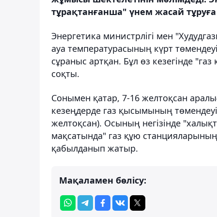
тұрақтанғанша" үнем жасай тұруға
Энергетика министрлігі мен "Худудг
ауа температурасының күрт төмендеу
сұраныс артқан. Бұл өз кезегінде "г
соқты.
Сонымен қатар, 7-16 желтоқсан арал
кезеңдерде газ қысымының төмендеуі кү
желтоқсан). Осының негізінде "халықт
мақсатында" газ құю станцияларының
қабылданып жатыр.
Мақаламен бөлісу: