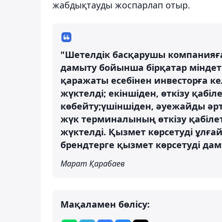
жабдықтауды жоспарлап отыр.
"Шетелдік басқарушы компанияғ
дамыту бойынша бірқатар міндет ж
қаражаты есебінен инвесторға к
жүктелді; екіншіден, өткізу қабі
көбейту;үшіншіден, әуежайды әрт
жүк терминалының өткізу қабіле
жүктелді. Қызмет көрсетуді ұлға
брендтерге қызмет көрсетуді дам
Марат Қарабаев
Мақаламен бөлісу: