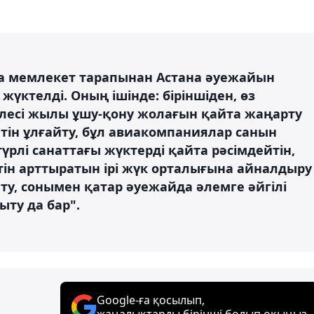
а мемлекет тарапынан Астана әуежайын
үктелді. Оның ішінде: біріншіден, өз
елесі жылы ұшу-қону жолағын қайта жаңарту
летін ұлғайту, бұл авиакомпаниялар санын
үрлі санаттағы жүктерді қайта рәсімдейтін,
тін арттыратын ірі жүк орталығына айналдыру
йту, сонымен қатар әуежайда әлемге әйгілі
ыту да бар".
Google-ға қосылып,
жаңалықтарды бірінші болып оқыңыз