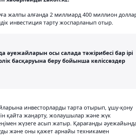
ға жалпы алғанда 2 миллиард 400 миллион долла
лдік инвестиция тарту жоспарланып отыр.
а әуежайларын осы салада тәжірибесі бар ірі
рлік басқаруына беру бойынша келіссөздер
йларына инвесторларды тарта отырып, ұшу-қону
ін қайта жаңарту, жолаушылар және жүк
ңімен жүзеге асып жатыр. Қарағанды ​​әуежайынд
уды және оны қажет арнайы техникамен