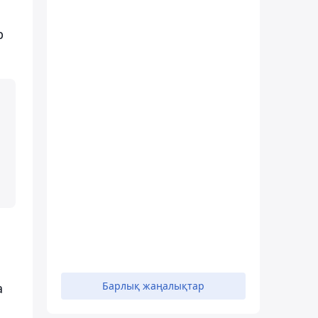
р
Барлық жаңалықтар
а