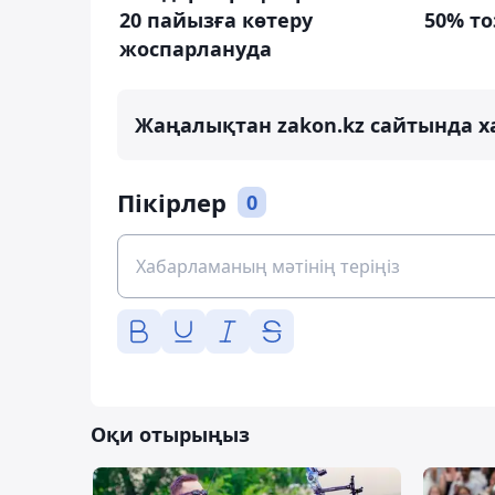
20 пайызға көтеру
50% то
жоспарлануда
Жаңалықтан zakon.kz сайтында х
Пікірлер
0
Оқи отырыңыз