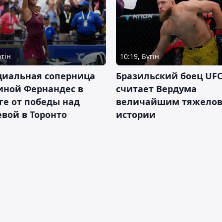
үгін
10:19, Бүгін
циальная соперница
Бразильский боец UFC
иной Фернандес в
считает Вердума
ге от победы над
величайшим тяжелов
вой в Торонто
истории