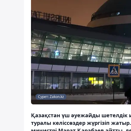
Сурет: Zakon.kz
Қазақстан үш әуежайды шетелдік и
туралы келіссөздер жүргізіп жатыр
министрі Марат Қарабаев айтты, де