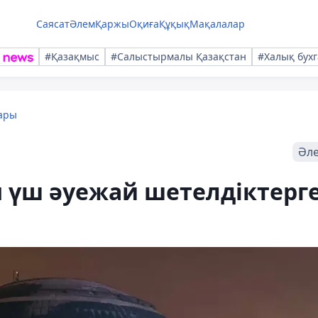
Саясат
Әлем
Қаржы
Оқиға
Құқық
Мақалалар
#Қазақмыс
#Салыстырмалы Қазақстан
#Халық бухг
ары
Әл
 үш әуежай шетелдіктерг