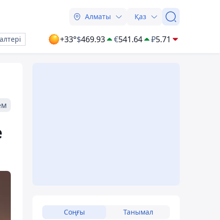
Алматы
Қаз
+33°
$
469.93
€
541.64
₽
5.71
алтері
ем
е
Соңғы
Танымал