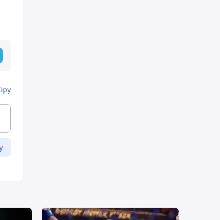
Кіру
у