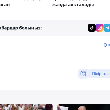
зған
жазда аяқталады
абардар болыңыз:
Пікір жаз