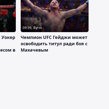
09:39, Бүгін
 Уокер
Чемпион UFC Гейджи может
освободить титул ради боя с
есом в
Махачевым