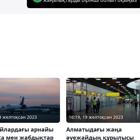
19 желтоқсан 2023
16:19, 19 желтоқсан 2023
йлардағы арнайы
Алматыдағы жаңа
ка мен жабдықтар
әуежайдың құрылысы