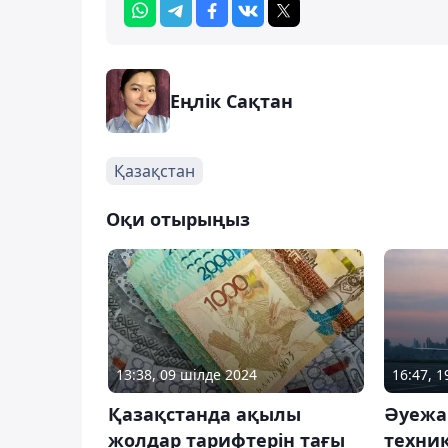
Еңлік Сақтан
Қазақстан
Оқи отырыңыз
13:38, 09 шілде 2024
16:47, 
Қазақстанда ақылы
Әуежа
жолдар тарифтерін тағы
техни