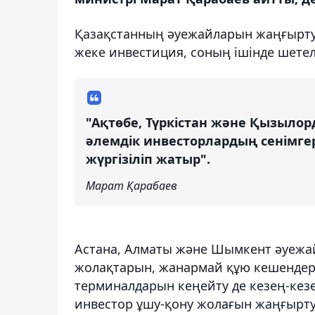
Қазақстанның әуежайларын жаңғырту
жеке инвестиция, соның ішінде шете
"Ақтөбе, Түркістан және Қызылорд
әлемдік инвесторлардың сенімге
жүргізіліп жатыр".
Марат Қарабаев
Астана, Алматы және Шымкент әуежа
жолақтарын, жанармай құю кешендер
терминалдарын кеңейту де кезең-кезе
инвестор ұшу-қону жолағын жаңғырт