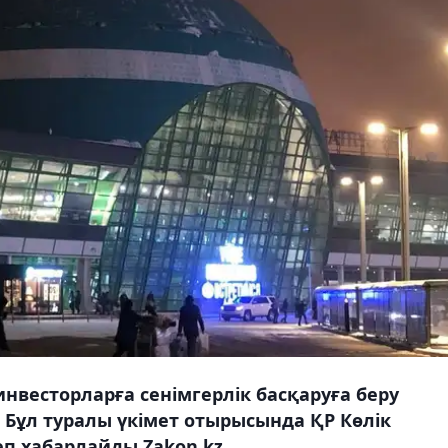
нвесторларға сенімгерлік басқаруға беру
. Бұл туралы үкімет отырысында ҚР Көлік
п хабарлайды Zakon.kz.