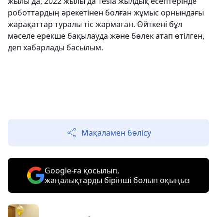
жылы да, 2022 жылы да Tesla жылдық есептерінде
роботтардың әрекетінен болған жұмыс орнындағы
жарақаттар туралы тіс жармаған. Өйткені бұл
мәселе ерекше бақылауда және бөлек атап өтілген,
деп хабарлады басылым.
Мақаламен бөлісу
Google-ға қосылып,
жаңалықтарды бірінші болып оқыңыз