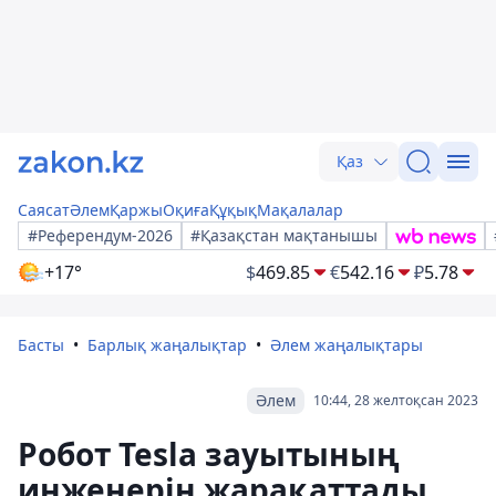
Қаз
Саясат
Әлем
Қаржы
Оқиға
Құқық
Мақалалар
#Референдум-2026
#Қазақстан мақтанышы
+17°
$
469.85
€
542.16
₽
5.78
Басты
Барлық жаңалықтар
Әлем жаңалықтары
Әлем
10:44, 28 желтоқсан 2023
Робот Tesla зауытының
инженерін жарақаттады