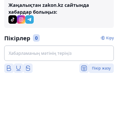
Жаңалықтан zakon.kz сайтында
хабардар болыңыз:
Пікірлер
0
Кіру
Пікір жазу