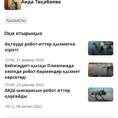
Аида Тақабаева
Қызықты
Оқи отырыңыз
Ақтауда робот-иттер қызметке
кірісті
12:56, 31 мамыр 2026
Бейжіңдегі қысқы Олимпиада
кезінде робот-бармендер қызмет
көрсетеді
16:50, 23 қаңтар 2022
АҚШ шекарасын робот иттер
қорғайды
18:12, 08 ақпан 2022