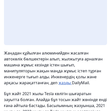
Жаңадан құйылған алюминийден жасалған
автокөлік бөлшектерін алып, жылжытуға арналған
машина жұмыс кезінде істен шығып,
манипуляторын жақын маңда жұмыс істеп тұрған
инженерге тығып алды. Инженердің қолы және
арқасы жарақаттанған, деп
жазды
DailyMail.
Бұл жайт 2021 жылы Tesla көлігін шығаратын
зауытта болған. Алайда бұл тосын жайт жөнінде енді
ғана айтыла бастады. Басылымның жазуынша, 2021