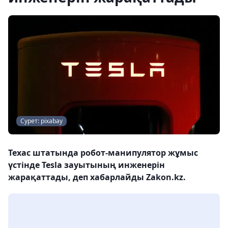
Сурет: pixabay
Техас штатында робот-манипулятор жұмыс
үстінде Tesla зауытының инженерін
жарақаттады, деп хабарлайды Zakon.kz.