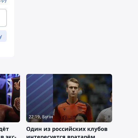
у
22:19, Бүгін
дёт
Один из российских клубов
 экс-
интересуется вратарём