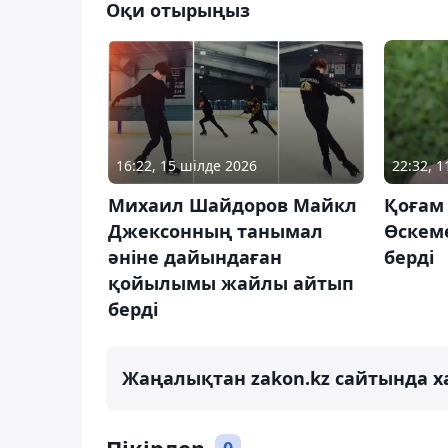
Оқи отырыңыз
16:22, 15 шілде 2026
22:32, 
Михаил Шайдоров Майкл
Қоғам 
Джексонның танымал
Өскеме
әніне дайындаған
берді
қойылымы жайлы айтып
берді
Жаңалықтан zakon.kz сайтында х
Пікірлер
0