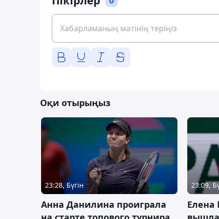
Оқи отырыңыз
23:28, Бүгін
23:09, Б
Анна Данилина проиграла
Елена 
на старте топового турнира
вышла 