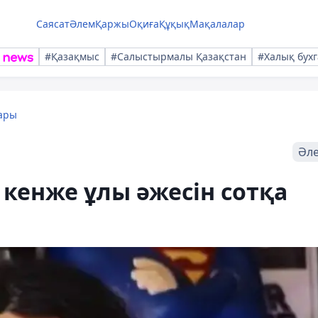
Саясат
Әлем
Қаржы
Оқиға
Құқық
Мақалалар
#Қазақмыс
#Салыстырмалы Қазақстан
#Халық бухг
ары
Әл
кенже ұлы әжесін сотқа