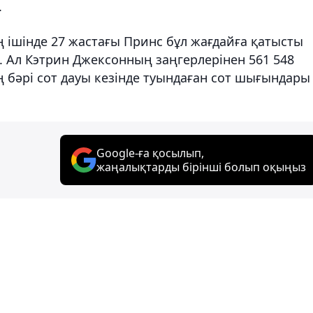
.
 ішінде 27 жастағы Принс бұл жағдайға қатысты
сы. Ал Кэтрин Джексонның заңгерлерінен 561 548
ң бәрі сот дауы кезінде туындаған сот шығындары
Google-ға қосылып,
жаңалықтарды бірінші болып оқыңыз