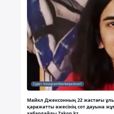
Сурет: Instagram/blanketjackson7
Майкл Джексонның 22 жастағы ұлы ә
қаражатты әжесінің сот дауына жұ
хабарлайды Zakon.kz.