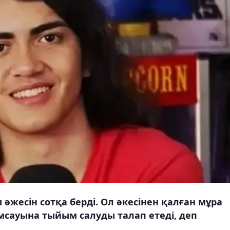
жесін сотқа берді. Ол әкесінен қалған мұра
мсауына тыйым салуды талап етеді, деп