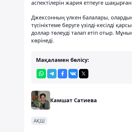
аспектілерін жария етпеуге шақырған
Джексонның үлкен балалары, олардың
түсініктеме беруге үзілді-кесілді қар
доллар төлеуді талап етіп отыр. Мұны
көрінеді.
Мақаламен бөлісу:
Камшат Сатиева
АҚШ