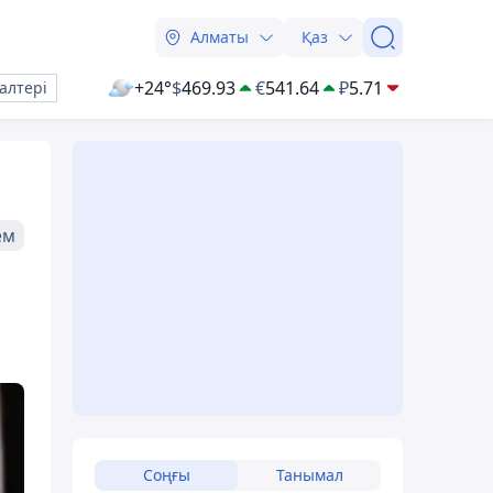
Алматы
Қаз
+24°
$
469.93
€
541.64
₽
5.71
алтері
ем
Соңғы
Танымал