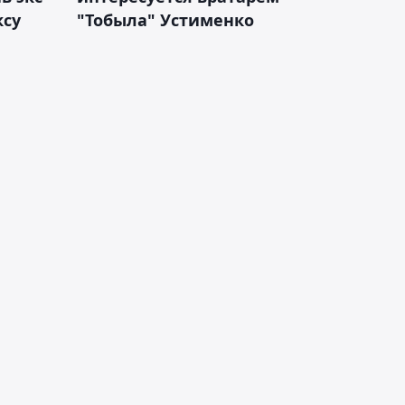
ксу
"Тобыла" Устименко