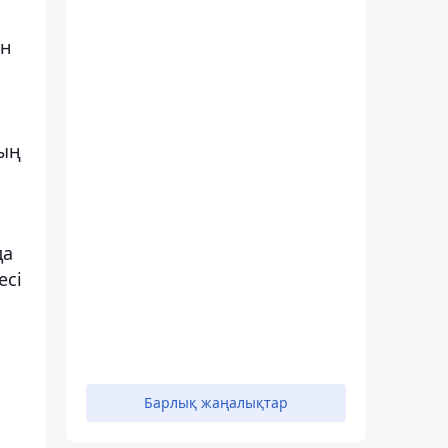
ан
ның
да
есі
Барлық жаңалықтар