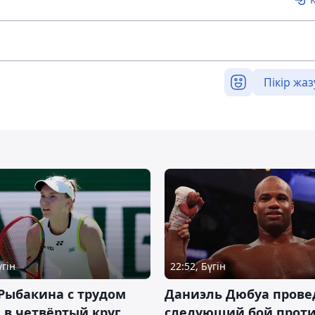
Пікір жаз
үгін
22:52, Бүгін
Рыбакина с трудом
Даниэль Дюбуа прове
в четвёртый круг
следующий бой против