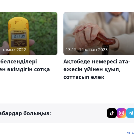
13:15, 14 қазан 2023
11 тамыз 2022
Ақтөбеде немересі ата-
белсенділері
әжесін үйінен қуып,
н әкімдігін сотқа
соттасып әлек
абардар болыңыз: