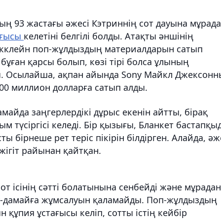
ң 93 жастағы әжесі Кэтриннің сот дауына мұрад
лғысы
келетіні белгілі болды. Атақты әншінің
акклейн поп-жұлдыздың материалдарын сатып
 бұған қарсы болып, көзі тірі болса ұлының
ы. Осылайша, ақпан айында Sony Майкл Джексон
00 миллион долларға сатып алды.
майда заңгерлердікі дұрыс екенін айтты, бірақ
м түсіргісі келеді. Бір қызығы, Бланкет бастапқы
ты бірнеше рет теріс пікірін білдірген. Алайда, әж
жігіт райынан қайтқан.
сот ісінің сәтті болатынына сенбейді және мұрадан
ау-дамайға жұмсалуын қаламайды. Поп-жұлдыздың
құпия ұстағысы келіп, сотты істің кейбір