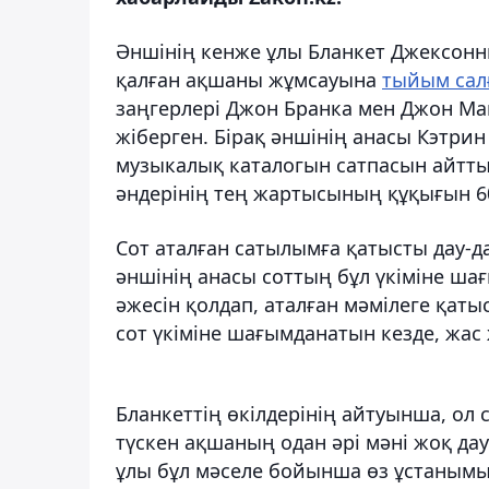
Әншінің кенже ұлы Бланкет Джексонны
қалған ақшаны жұмсауына
тыйым са
заңгерлері Джон Бранка мен Джон М
жіберген. Бірақ әншінің анасы Кэтрин
музыкалық каталогын сатпасын айтт
әндерінің тең жартысының құқығын 6
Сот аталған сатылымға қатысты дау-да
әншінің анасы соттың бұл үкіміне шағы
әжесін қолдап, аталған мәмілеге қатыс
сот үкіміне шағымданатын кезде, жас 
Бланкеттің өкілдерінің айтуынша, ол 
түскен ақшаның одан әрі мәні жоқ д
ұлы бұл мәселе бойынша өз ұстанымын 