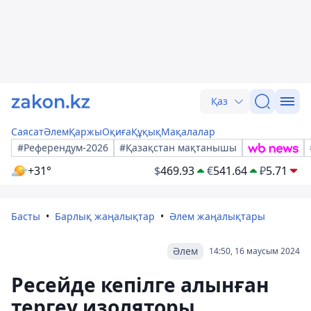
Қаз
Саясат
Әлем
Қаржы
Оқиға
Құқық
Мақалалар
#Референдум-2026
#Қазақстан мақтанышы
+31°
$
469.93
€
541.64
₽
5.71
Басты
Барлық жаңалықтар
Әлем жаңалықтары
Әлем
14:50, 16 маусым 2024
Ресейде кепілге алынған
тергеу изоляторы