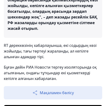
операция барысында қылмыскерлердің көзі
жойылды, кепілге алынған қызметкерлер
босатылды, олардың арасында зардап
шеккендер жоқ", – деп жазады ресейлік БАҚ
РФ жазаларды орындау қызметіне сілтеме
жасай отырып.
RT дереккөзінің хабарлауынша, екі содырдың көзі
жойылды, тағы төртеуі жараланды, ал кепілге
алынған адамдар тірі.
Бұған дейін РИА Новости тергеу изоляторында оқ
атылғанын, ондағы тұтқындар екі қызметкерді
кепілге алғанын хабарлаған.
Мақаламен бөлісу