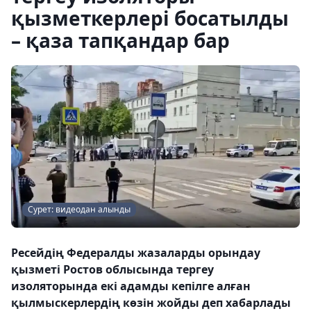
қызметкерлері босатылды
– қаза тапқандар бар
Сурет: видеодан алынды
Ресейдің Федералды жазаларды орындау
қызметі Ростов облысында тергеу
изоляторында екі адамды кепілге алған
қылмыскерлердің көзін жойды деп хабарлады