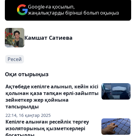
Google-ға қосылып,
жаңалықтарды бірінші болып оқыңыз
Камшат Сатиева
Ресей
Оқи отырыңыз
Ақтөбеде кепілге алынып, кейін кісі
қолынан қаза тапқан ерлі-зайыпты
зейнеткер жер қойнына
тапсырылды
22:14, 16 қаңтар 2025
Кепілге алынған ресейлік тергеу
изоляторының қызметкерлері
босатылды