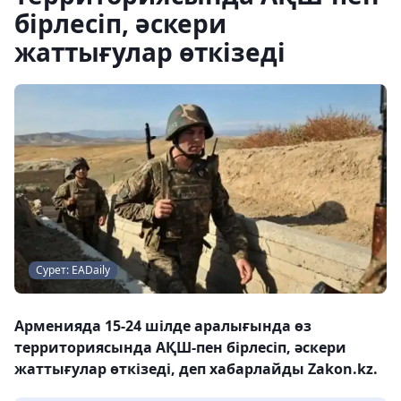
бірлесіп, әскери
жаттығулар өткізеді
Сурет: EADaily
Арменияда 15-24 шілде аралығында өз
территориясында АҚШ-пен бірлесіп, әскери
жаттығулар өткізеді, деп хабарлайды Zakon.kz.