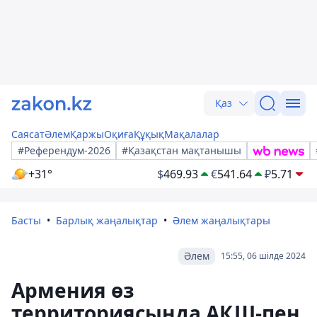
Қаз
Саясат
Әлем
Қаржы
Оқиға
Құқық
Мақалалар
#Референдум-2026
#Қазақстан мақтанышы
+31°
$
469.93
€
541.64
₽
5.71
Басты
Барлық жаңалықтар
Әлем жаңалықтары
Әлем
15:55, 06 шілде 2024
Армения өз
территориясында АҚШ-пен