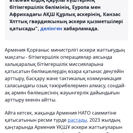
аталған елдің Қарулы күштерінің
бітімгершілік бөлімінің, Еуропа мен
Африкадағы АҚШ Құрлық әскерінің, Канзас
Ұлттық гвардиясының әскери қызметшілері
қатысады",
делінген
хабарламада.
Армения Қорғаныс министрлігі әскери жаттығудың
мақсаты - бітімгершілік операциялар аясында
халықаралық бітімгершілік миссияларына
қатысатын бөлімшелердің өзара қатынас деңгейін
арттыру, басқару және тактикалық коммуникация
саласындағы озық тәжірибелермен алмасу, сондай-
ақ армян бөлімшесінің жауынгерлік дайындығын
арттыру екенін айтты.
Айта кетсек, жақында Армения НАТО саммитіне
қатысатынын ресми түрде
растады
. 2023 жылдың
қаңтарында Армения ҰҚШҰ әскери жаттығуларын