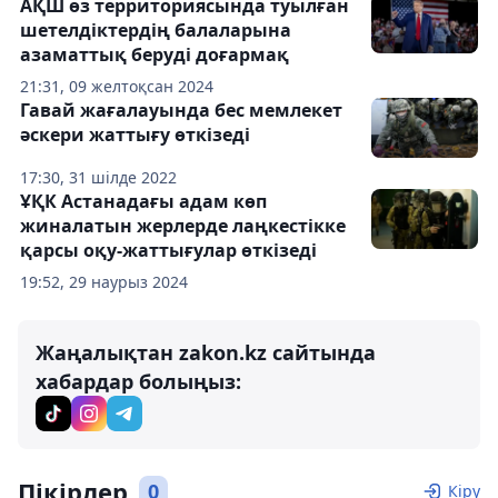
АҚШ өз территориясында туылған
шетелдіктердің балаларына
азаматтық беруді доғармақ
21:31, 09 желтоқсан 2024
Гавай жағалауында бес мемлекет
әскери жаттығу өткізеді
17:30, 31 шілде 2022
ҰҚК Астанадағы адам көп
жиналатын жерлерде лаңкестікке
қарсы оқу-жаттығулар өткізеді
19:52, 29 наурыз 2024
Жаңалықтан zakon.kz сайтында
хабардар болыңыз:
Пікірлер
0
Кіру