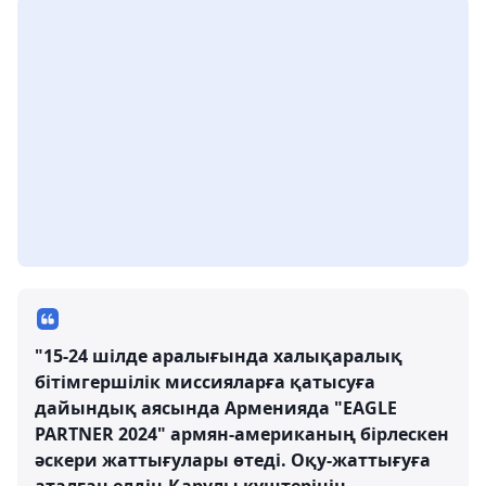
"15-24 шілде аралығында халықаралық
бітімгершілік миссияларға қатысуға
дайындық аясында Арменияда "EAGLE
PARTNER 2024" армян-американың бірлескен
әскери жаттығулары өтеді. Оқу-жаттығуға