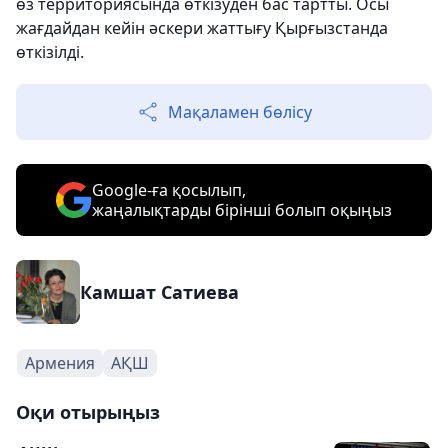
өз территориясында өткізуден бас тартты. Осы
жағдайдан кейін әскери жаттығу Қырғызстанда
өткізілді.
Мақаламен бөлісу
Google-ға қосылып,
жаңалықтарды бірінші болып оқыңыз
Камшат Сатиева
Армения
АҚШ
Оқи отырыңыз