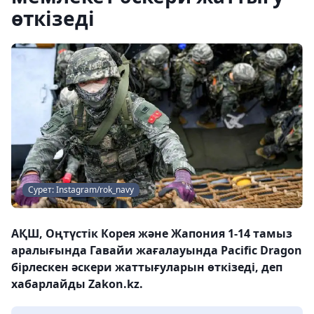
өткізеді
Сурет: Instagram/rok_navy
АҚШ, Оңтүстік Корея және Жапония 1-14 тамыз
аралығында Гавайи жағалауында Pacific Dragon
бірлескен әскери жаттығуларын өткізеді, деп
хабарлайды Zakon.kz.