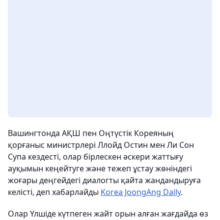
Вашингтонда АҚШ пен Оңтүстік Кореяның
қорғаныс министрлері Ллойд Остин мен Ли Сон
Супа кездесті, олар бірлескен әскери жаттығу
ауқымын кеңейтуге және тежеп ұстау жөніндегі
жоғары деңгейдегі диалогты қайта жандандыруға
келісті, деп хабарлайды
Korea JoongAng Daily
.
Олар Үлшіде күтпеген жайт орын алған жағдайда өз