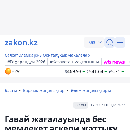
Қаз
Саясат
Әлем
Қаржы
Оқиға
Құқық
Мақалалар
#Референдум-2026
#Қазақстан мақтанышы
+29°
$
469.93
€
541.64
₽
5.71
Басты
Барлық жаңалықтар
Әлем жаңалықтары
Әлем
17:30, 31 шілде 2022
Гавай жағалауында бес
мемлекет әскери жаттығу