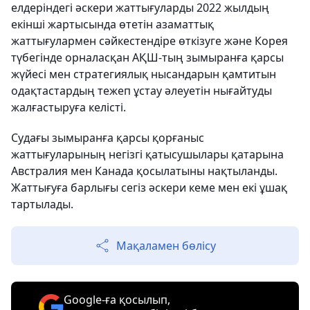
елдеріндегі әскери жаттығуларды 2022 жылдың
екінші жартысында өтетін азаматтық
жаттығулармен сәйкестендіре өткізуге және Корея
түбегінде орналасқан АҚШ-тың зымыранға қарсы
жүйесі мен стратегиялық нысандарын қамтитын
одақтастардың тежеп ұстау әлеуетін нығайтуды
жалғастыруға келісті.
Судағы зымыранға қарсы қорғаныс
жаттығуларының негізгі қатысушылары қатарына
Австралия мен Канада қосылатыны нақтыланды.
Жаттығуға барлығы сегіз әскери кеме мен екі ұшақ
тартылады.
Мақаламен бөлісу
Google-ға қосылып,