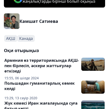
жаңалықтарды бірінші болып оқыңыз
Камшат Сатиева
АҚШ
Канада
Оқи отырыңыз
Армения өз территориясында АҚШ-
пен бірлесіп, әскери жаттығулар
өткізеді
15:55, 06 шілде 2024
Польшадан гуманитарлық көмек
келді
15:29, 13 сәуір 2020
Жүк кемесі Иран жағалауында суға
батып кетті