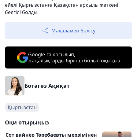
әйелі Қырғызстанға Қазақстан арқылы жеткені
белгілі болды.
Мақаламен бөлісу
Google-ға қосылып,
жаңалықтарды бірінші болып оқыңыз
Ботагөз Ақиқат
Қырғызстан
Оқи отырыңыз
Сот вайнер Төребаевты мерзімінен