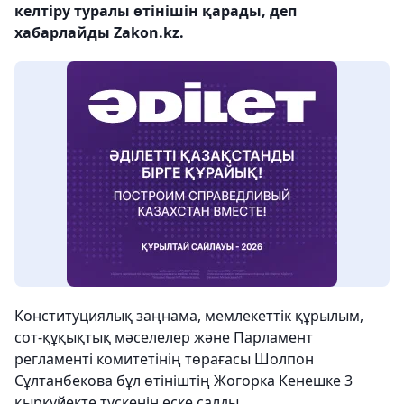
келтіру туралы өтінішін қарады, деп
хабарлайды Zakon.kz.
Конституциялық заңнама, мемлекеттік құрылым,
сот-құқықтық мәселелер және Парламент
регламенті комитетінің төрағасы Шолпон
Сұлтанбекова бұл өтініштің Жогорка Кенешке 3
қыркүйекте түскенін еске салды.