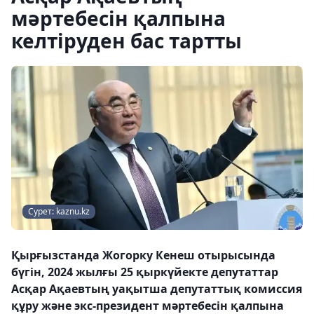
мәртебесін қалпына
келтіруден бас тартты
Сурет: kaznu.kz
Қырғызстанда Жогорку Кенеш отырысында
бүгін, 2024 жылғы 25 қыркүйекте депутаттар
Асқар Ақаевтың уақытша депутаттық комиссия
құру және экс-президент мәртебесін қалпына