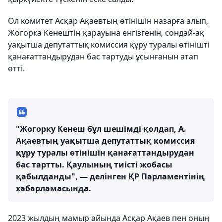
Ол комитет Асқар Ақаевтың өтінішін назарға алып,
Жогорка Кенештің қарауына енгізгенін, сондай-ақ
уақытша депутаттық комиссия құру туралы өтінішті
қанағаттандырудан бас тартуды ұсынғанын атап
өтті.
"Жогорку Кенеш бұл шешімді қолдап, А.
Ақаевтың уақытша депутаттық комиссия
құру туралы өтінішін қанағаттандырудан
бас тартты. Қаулының тиісті жобасы
қабылданды", — делінген ҚР Парламентінің
хабарламасында.
2023 жылдың мамыр айында Асқар Ақаев пен оның