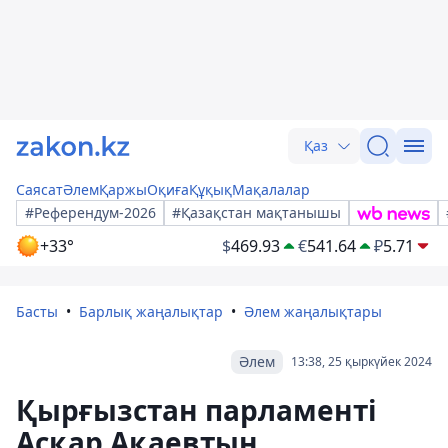
Қаз
Саясат
Әлем
Қаржы
Оқиға
Құқық
Мақалалар
#Референдум-2026
#Қазақстан мақтанышы
+33°
$
469.93
€
541.64
₽
5.71
Басты
Барлық жаңалықтар
Әлем жаңалықтары
Әлем
13:38, 25 қыркүйек 2024
Қырғызстан парламенті
Асқар Ақаевтың