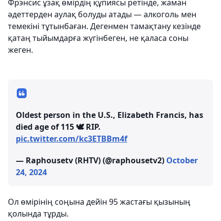
Фрэнсис ұзақ өмірдің құпиясы ретінде, жаман
әдеттерден аулақ болуды атады — алкоголь мен
темекіні тұтынбаған. Дегенмен тамақтану кезінде
қатаң тыйымдарға жүгінбеген, не қаласа соны
жеген.
Oldest person in the U.S., Elizabeth Francis, has
died age of 115 🕊️ RIP.
pic.twitter.com/kc3ETBBm4f
— Raphousetv (RHTV) (@raphousetv2)
October
24, 2024
Ол өмірінің соңына дейін 95 жастағы қызының
қолында тұрды.