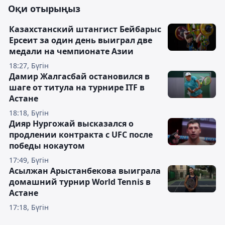
Оқи отырыңыз
Казахстанский штангист Бейбарыс
Ерсеит за один день выиграл две
медали на чемпионате Азии
18:27, Бүгін
Дамир Жалгасбай остановился в
шаге от титула на турнире ITF в
Астане
18:18, Бүгін
Дияр Нургожай высказался о
продлении контракта с UFC после
победы нокаутом
17:49, Бүгін
Асылжан Арыстанбекова выиграла
домашний турнир World Tennis в
Астане
17:18, Бүгін