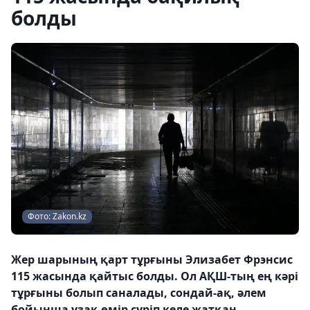
болды
Фото: Zakon.kz
Жер шарының қарт тұрғыны Элизабет Фрэнсис
115 жасында қайтыс болды. Ол АҚШ-тың ең кәрі
тұрғыны болып саналады, сондай-ақ, әлем
бойынша ұзақ өмір сүріп келе жатқан