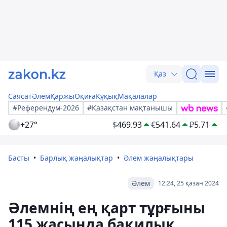
Қаз
Саясат
Әлем
Қаржы
Оқиға
Құқық
Мақалалар
#Референдум-2026
#Қазақстан мақтанышы
+27°
$
469.93
€
541.64
₽
5.71
Басты
Барлық жаңалықтар
Әлем жаңалықтары
Әлем
12:24, 25 қазан 2024
Әлемнің ең қарт тұрғыны
115 жасында бақилық