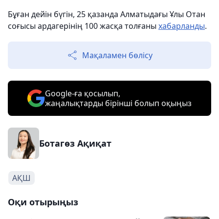
Бұған дейін бүгін, 25 қазанда Алматыдағы Ұлы Отан
соғысы ардагерінің 100 жасқа толғаны
хабарланды
.
Мақаламен бөлісу
Google-ға қосылып,
жаңалықтарды бірінші болып оқыңыз
Ботагөз Ақиқат
АҚШ
Оқи отырыңыз