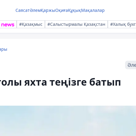
Саясат
Әлем
Қаржы
Оқиға
Құқық
Мақалалар
#Қазақмыс
#Салыстырмалы Қазақстан
#Халық бухг
ары
Әл
олы яхта теңізге батып