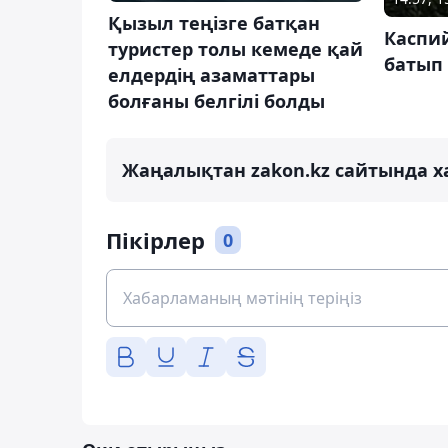
Қызыл теңізге батқан
Каспий
туристер толы кемеде қай
батып 
елдердің азаматтары
болғаны белгілі болды
Жаңалықтан zakon.kz сайтында х
Пікірлер
0