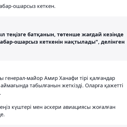
хабар-ошарсыз кеткен.
ыл теңізге батқанын, төтенше жағдай кезінде
хабар-ошарсыз кеткенін нақтылады", делінген
ы генерал-майор Амир Ханафи тірі қалғандар
 аймағында табылғанын жеткізді. Оларға қажетті
.
ңіз күштері мен әскери авиациясы жоғалған
е.