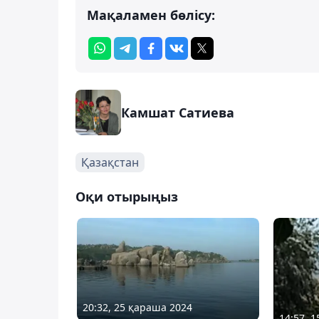
Мақаламен бөлісу:
Камшат Сатиева
Қазақстан
Оқи отырыңыз
20:32, 25 қараша 2024
14:57, 