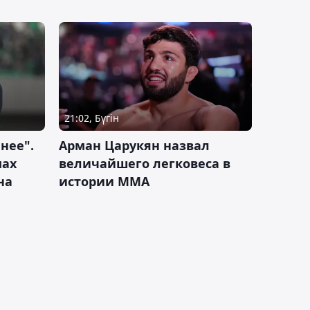
21:02, Бүгін
нее".
Арман Царукян назвал
мах
величайшего легковеса в
на
истории ММА