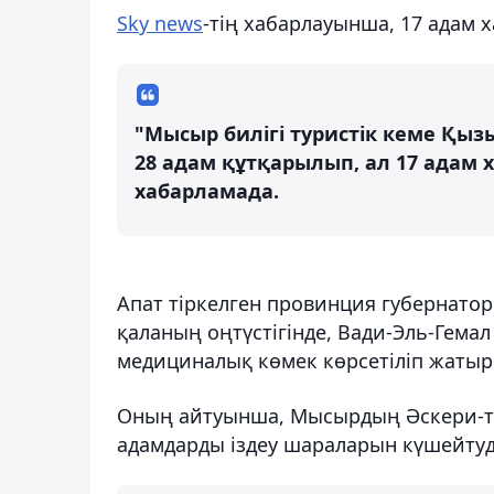
Sky news
-тің хабарлауынша, 17 адам 
"Мысыр билігі туристік кеме Қыз
28 адам құтқарылып, ал 17 адам 
хабарламада.
Апат тіркелген провинция губернатор
қаланың оңтүстігінде, Вади-Эль-Гемал
медициналық көмек көрсетіліп жатыр
Оның айтуынша, Мысырдың Әскери-те
адамдарды іздеу шараларын күшейтуд