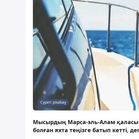
Сурет: pixabay
Мысырдың Марса-эль-Алам қаласы м
болған яхта теңізге батып кетті, д