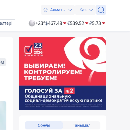
Алматы
Қаз
+23°
$
467.48
€
539.52
₽
5.73
алтері
ем
Соңғы
Танымал