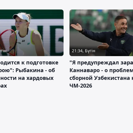
үгін
21:34, Бүгін
водится к подготовке
"Я предупреждал зара
рою": Рыбакина - об
Каннаваро - о пробле
ности на хардовых
сборной Узбекистана 
рах
ЧМ-2026