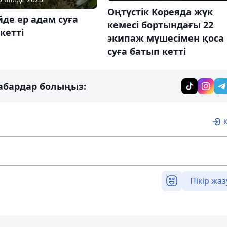
Оңтүстік Кореяда жүк
де ер адам суға
кемесі бортындағы 22
кетті
экипаж мүшесімен қоса
суға батып кетті
абардар болыңыз:
Пікір жаз