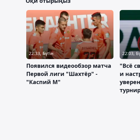
Оқи отырыңыз
22:33, Бүгін
22:03, Б
Появился видеообзор матча
"Всё с
Первой лиги "Шахтёр" -
и наст
"Каспий М"
уверен
турни