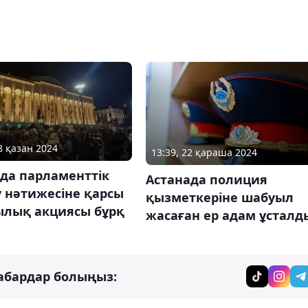
8 қазан 2024
13:39, 22 қараша 2024
да парламенттік
Астанада полиция
 нәтижесіне қарсы
қызметкеріне шабуыл
ылық акциясы бұрқ
жасаған ер адам ұсталд
абардар болыңыз: