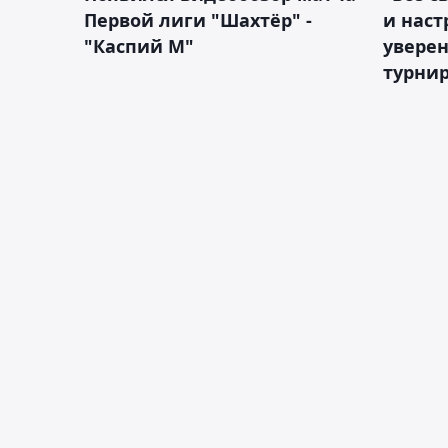
Первой лиги "Шахтёр" -
и наст
"Каспий М"
уверен
турни