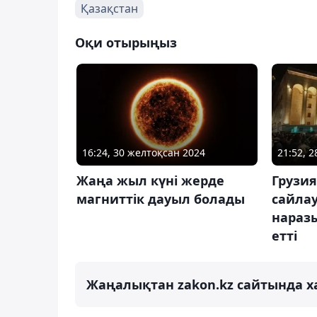
Қазақстан
Оқи отырыңыз
16:24, 30 желтоқсан 2024
21:52, 2
Жаңа жыл күні жерде
Грузия
магниттік дауыл болады
сайлау
нараз
етті
Жаңалықтан zakon.kz сайтында х