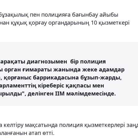
а бұзақылық пен полицияға бағынбау айыбы
ынан құқық қорғау органдарының 10 қызметкері
арақаты диагнозымен бір полиция
ы орган ғимараты жанында жеке адамдар
 қорғаныс баррикадасына бұзып-жарды,
парламенттің кіреберіс қақпасы мен
ылды", делінген ІІМ мәлімдемесінде.
на келтіру мақсатында полиция қызметкерлері заң
ланғанын атап өтті.