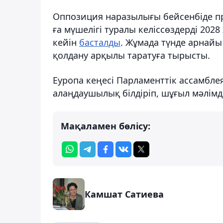
Оппозиция наразылығы бейсенбіде п
ға мүшелігі туралы келіссөздерді 202
кейін
басталды
. Жұмада түнде арнай
қолдану арқылы таратуға тырысты.
Еуропа кеңесі Парламенттік ассамбле
алаңдаушылық білдіріп, шұғыл мәлімд
Мақаламен бөлісу:
Камшат Сатиева