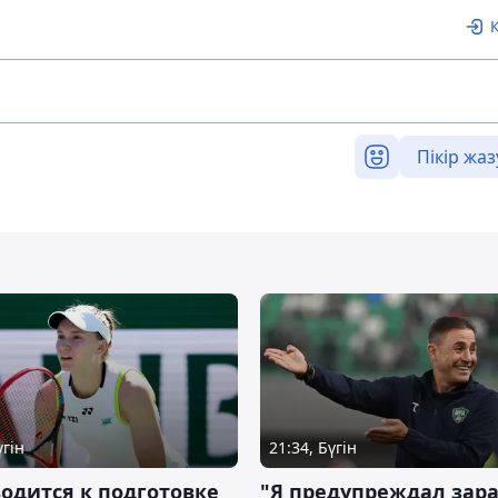
Пікір жаз
үгін
21:34, Бүгін
водится к подготовке
"Я предупреждал зара