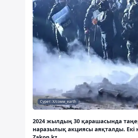
Сурет: X/сомм_еаrth
2024 жылдың 30 қарашасында таңе
наразылық акциясы аяқталды. Екі к
Zakon.kz.