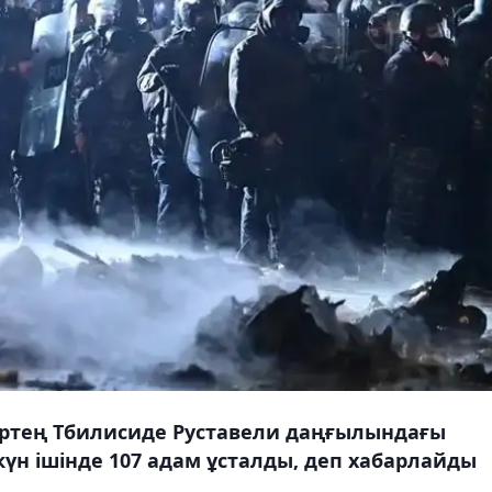
ртең Тбилисиде Руставели даңғылындағы
үн ішінде 107 адам ұсталды, деп хабарлайды