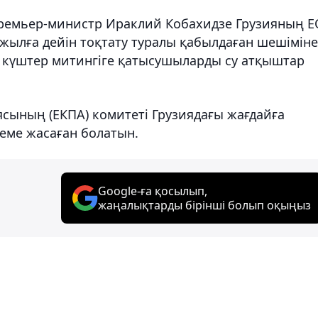
ремьер-министр Ираклий Кобахидзе Грузияның Е
8 жылға дейін тоқтату туралы қабылдаған шешімін
ы күштер митингіге қатысушыларды су атқыштар
ясының (ЕКПА) комитеті Грузиядағы жағдайға
еме жасаған болатын.
Google-ға қосылып,
жаңалықтарды бірінші болып оқыңыз