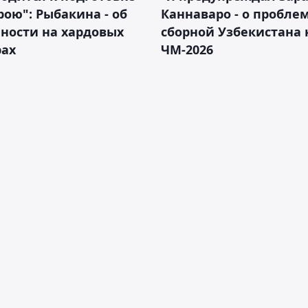
рою": Рыбакина - об
Каннаваро - о пробле
ности на хардовых
сборной Узбекистана 
рах
ЧМ-2026