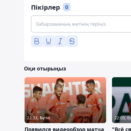
Пікірлер
0
Оқи отырыңыз
22:33, Бүгін
22:03, Б
Появился видеообзор матча
"Всё с