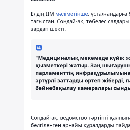
Елдің ІІМ
мәліметінше
, ұсталғандарғ
тағылған. Сондай-ақ, төбелес салдар
зардап шекті.
"Медициналық мекемеде күйік ж
қызметкері жатыр. Заң шығаруш
парламенттің инфрақұрылымына,
әртүрлі заттарды өртеп жіберді, 
бейнебақылау камералары сындыр
Сондай-ақ, ведомство тәртіпті қалпы
белгіленген арнайы құралдарды пайда