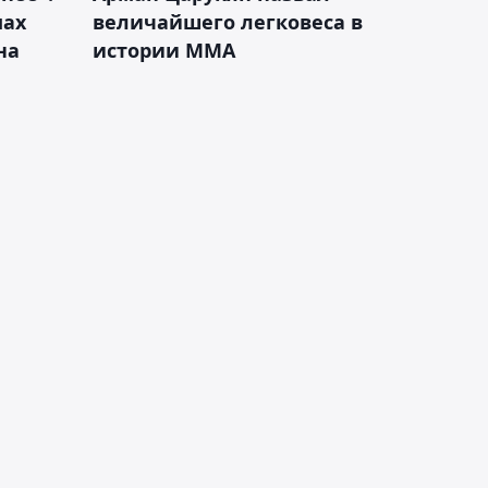
мах
величайшего легковеса в
на
истории ММА