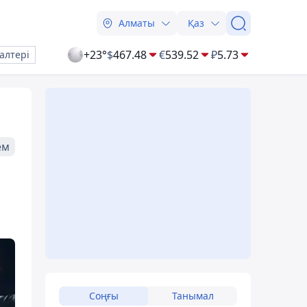
Алматы
Қаз
+23°
$
467.48
€
539.52
₽
5.73
алтері
ем
Соңғы
Танымал