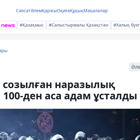
Саясат
Әлем
Қаржы
Оқиға
Құқық
Мақалалар
#Қазақмыс
#Салыстырмалы Қазақстан
#Халық бухг
ары
Әл
е созылған наразылық
100-ден аса адам ұсталды