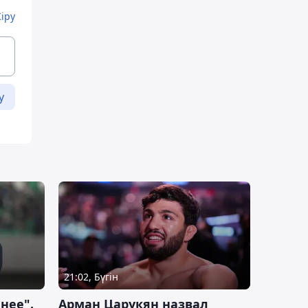
Кіру
у
21:02, Бүгін
нее".
Арман Царукян назвал