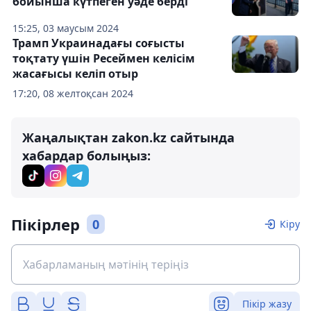
бойынша күтпеген уәде берді
15:25, 03 маусым 2024
Трамп Украинадағы соғысты
тоқтату үшін Ресеймен келісім
жасағысы келіп отыр
17:20, 08 желтоқсан 2024
Жаңалықтан zakon.kz сайтында
хабардар болыңыз:
Пікірлер
0
Кіру
Пікір жазу