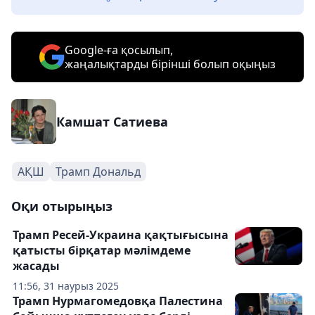
Google-ға қосылып,
жаңалықтарды бірінші болып оқыңыз
Камшат Сатиева
АҚШ
Трамп Дональд
Оқи отырыңыз
Трамп Ресей-Украина қақтығысына
қатысты бірқатар мәлімдеме
жасады
11:56, 31 наурыз 2025
Трамп Нурмагомедовқа Палестина