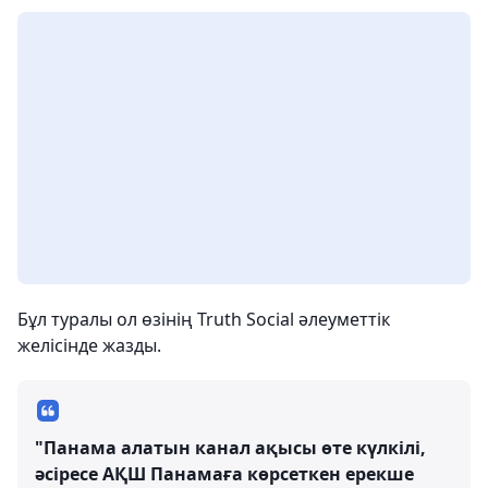
Бұл туралы ол өзінің Truth Social әлеуметтік
желісінде жазды.
"Панама алатын канал ақысы өте күлкілі,
әсіресе АҚШ Панамаға көрсеткен ерекше