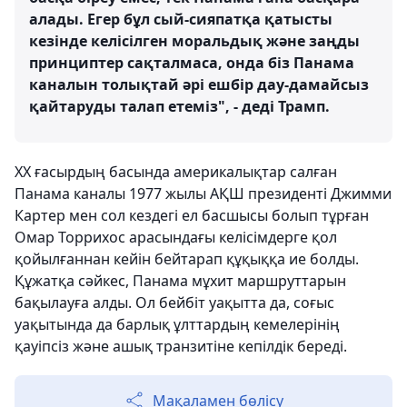
алады. Егер бұл сый-сияпатқа қатысты
кезінде келісілген моральдық және заңды
принциптер сақталмаса, онда біз Панама
каналын толықтай әрі ешбір дау-дамайсыз
қайтаруды талап етеміз", - деді Трамп.
ХХ ғасырдың басында америкалықтар салған
Панама каналы 1977 жылы АҚШ президенті Джимми
Картер мен сол кездегі ел басшысы болып тұрған
Омар Торрихос арасындағы келісімдерге қол
қойылғаннан кейін бейтарап құқыққа ие болды.
Құжатқа сәйкес, Панама мұхит маршруттарын
бақылауға алды. Ол бейбіт уақытта да, соғыс
уақытында да барлық ұлттардың кемелерінің
қауіпсіз және ашық транзитіне кепілдік береді.
Мақаламен бөлісу