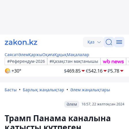
Қаз
Саясат
Әлем
Қаржы
Оқиға
Құқық
Мақалалар
#Референдум-2026
#Қазақстан мақтанышы
+30°
$
469.85
€
542.16
₽
5.78
Басты
Барлық жаңалықтар
Әлем жаңалықтары
Әлем
16:57, 22 желтоқсан 2024
Трамп Панама каналына
қатысты күтпеген