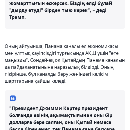
жомарттығын ескерсек. Біздің елді бұлай
"дырду етуді" бірден тыю керек", – деді
Трамп.
Оның айтуынша, Панама каналы ел экономикасы
мен ұлттық қауіпсіздігі тұрғысында АҚШ үшін "өте
маңызды". Сондай-ақ ол Қытайдың Панама каналын
да пайдаланатынына наразылық білдірді. Оның
пікірінше, бұл каналды беру жөніндегі келісім
шарттарына қайшы келеді.
"Президент Джимми Картер президент
болғанда өзінің ақымақтығынан оны бір
долларға бере салған, оны Қытай немесе
басқа біреу емес, тек Панама ғана басқара