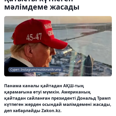
мәлімдеме жасады
Сурет: Instagram/realdonaldtrump
Панама каналы қайтадан АҚШ-тың
қарамағына өтуі мүмкін. Американың
қайтадан сайланған президенті Дональд Трамп
күтпеген жерден осындай мәлімдемені жасады,
деп хабарлайды Zakon.kz.