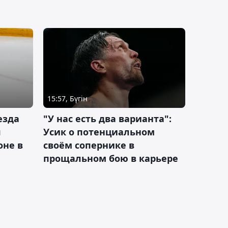
15:57, Бүгін
езда
"У нас есть два варианта":
я
Усик о потенциальном
оне в
своём сопернике в
прощальном бою в карьере