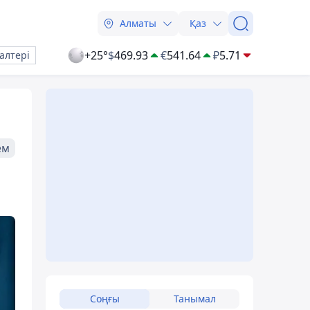
Алматы
Қаз
+25°
$
469.93
€
541.64
₽
5.71
алтері
ем
Соңғы
Танымал