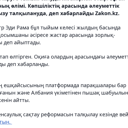
аның өлімі. Көпшіліктің арасында әлеуметтік
ызу талқылануда, деп хабарлайды Zakon.kz.
тр Эди Рама бұл тыйым келесі жылдың басында
л қосымшаны әсіресе жастар арасында зорлық-
ы деп айыптады.
ап өлтірген. Оқиға олардың арасындағы әлеумет
ды деп хабарланды.
ың ешқайсысының платформада парақшалары бар
пағанын және Албания үкіметінен пышақ шабуылы
енін айтты.
енсаулық сақтау реформасын талқылау кезінде ве
атын.