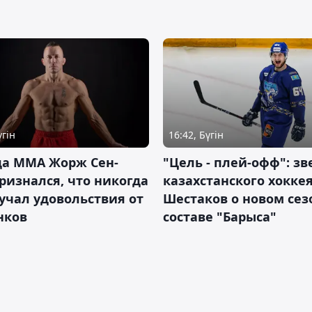
үгін
16:42, Бүгін
да ММА Жорж Сен-
"Цель - плей-офф": зв
ризнался, что никогда
казахстанского хокке
учал удовольствия от
Шестаков о новом сез
нков
составе "Барыса"