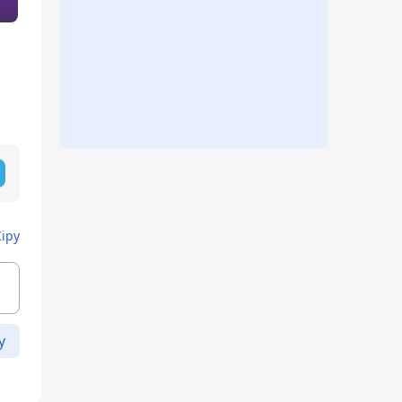
Кіру
у