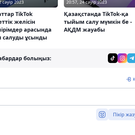
2 сәуір 2023
20:57, 24 сәуір 2023
ттар TikTok
Қазақстанда TikTok-қа
ттік желісін
тыйым салу мүмкін бе -
пірімдер арасында
АҚДМ жауабы
 салуды ұсынды
абардар болыңыз:
Пікір жаз