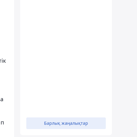
тік
на
йп
Барлық жаңалықтар