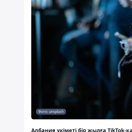
Фото: unsplash
Албания үкіметі бір жылға TikTok-