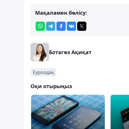
Мақаламен бөлісу:
Ботагөз Ақиқат
Еуроодақ
Оқи отырыңыз