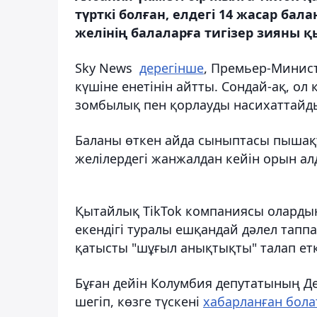
түрткі болған, елдегі 14 жасар бал
желінің балаларға тигізер зияны қ
Sky News
дерегінше
, Премьер-Минис
күшіне енетінін айтты. Сондай-ақ, о
зомбылық пен қорлауды насихаттайд
Баланы өткен айда сыныптасы пышақт
желілердегі жанжалдан кейін орын ал
Қытайлық TikTok компаниясы олард
екендігі туралы ешқандай дәлел тап
қатысты "шұғыл анықтықты" талап етк
Бұған дейін Колумбия депутатының Д
шегіп, көзге түскені
хабарланған бол