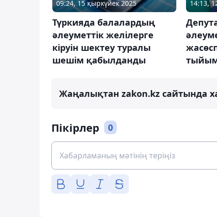
09:24, 15 қыркүйек 2025
14:13, 1
Түркияда балалардың
Депута
әлеуметтік желілерге
әлеуме
кіруін шектеу туралы
жасөс
шешім қабылданды
тыйым
Жаңалықтан zakon.kz сайтында х
Пікірлер
0