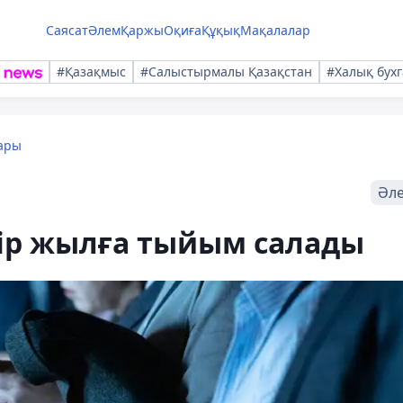
Саясат
Әлем
Қаржы
Оқиға
Құқық
Мақалалар
#Қазақмыс
#Салыстырмалы Қазақстан
#Халық бухг
ары
Әл
бір жылға тыйым салады