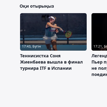
Оқи отырыңыз
17:43, Бүгін
17:21, Б
Теннисистка Соня
Леген
Жиенбаева вышла в финал
Пьер п
турнира ITF в Испании
не пол
поеди