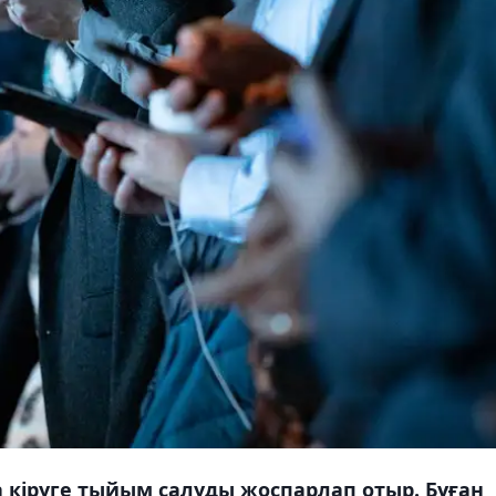
қа кіруге тыйым салуды жоспарлап отыр. Бұған