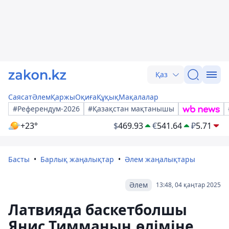
Қаз
Саясат
Әлем
Қаржы
Оқиға
Құқық
Мақалалар
#Референдум-2026
#Қазақстан мақтанышы
+23°
$
469.93
€
541.64
₽
5.71
Басты
Барлық жаңалықтар
Әлем жаңалықтары
Әлем
13:48, 04 қаңтар 2025
Латвияда баскетболшы
Янис Тимманың өліміне