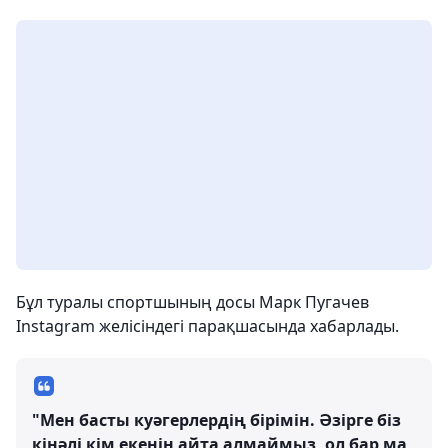
Бұл туралы спортшының досы Марк Пугачев
Instagram желісіндегі парақшасында хабарлады.
"Мен басты куәгерлердің бірімін. Әзірге біз
кінәлі кім екенін айта алмаймыз, ол бар ма,