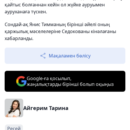
қайтыс болғаннан кейін ол жүйке ауруымен
ауруханаға түскен.
Сондай-ақ Янис Тимманың бірінші әйелі оның
қаржылық мәселелеріне Седокованы кінәлағаны
хабарланды.
Мақаламен бөлісу
Google-ға қосылып,
жаңалықтарды бірінші болып оқыңыз
Айгерим Тарина
Ресей