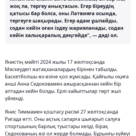
жоқ па, тергеу анықтасын. Егер біреудің
қатысы бар болса, оны Латвияға осында,
тергеуге шақырады. Егер адам ұшпайды,
содан кейін оған іздеу жарияланады, содан
кейін халықаралық деңгейде", — деді ол.
Янистің мәйіті 2024 жылы 17 желтоқсанда
Мәскеудегі жатақханалардың бірінен табылды.
Баскетболшы өз-өзіне қол жұмсады. Қайғылы оқиға
әнші Анна Седоковамен ажырасқаннан кейін бір
аптадан кейін болды. Ерлі-зайыптылар төрт жыл
үйленді.
Янис Тиммамен қоштасу рәсімі 27 желтоқсанда
Ригада өтті. Оны ақтық сапарға шығарып салуға
спортшының барлық туыстары келді, бірақ
Седокованың өзі ол жерде болмады. Бұрынғы күйеуі