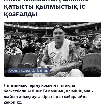
қатысты қылмыстық іс
қозғалды
Сурет: Instagram/janis.timma
Латвияның Тергеу комитеті атақты
баскетболшы Янис Тимманың өлімінің мән-
жайын анықтауға кірісті, деп хабарлайды
Zakon.kz.