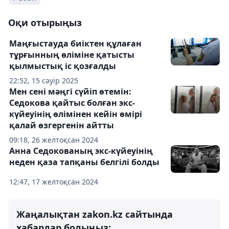
Оқи отырыңыз
Маңғыстауда биіктен құлаған
тұрғынның өліміне қатысты
қылмыстық іс қозғалды
22:52, 15 сәуір 2025
Мен сені мәңгі сүйіп өтемін:
Седокова қайтыс болған экс-
күйеуінің өлімінен кейін өмірі
қалай өзгергенін айтты
09:18, 26 желтоқсан 2024
Анна Седокованың экс-күйеуінің
неден қаза тапқаны белгілі болды
12:47, 17 желтоқсан 2024
Жаңалықтан zakon.kz сайтында
хабардар болыңыз: