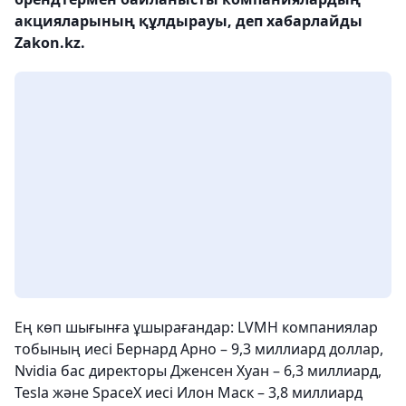
акцияларының құлдырауы, деп хабарлайды
Zakon.kz.
Ең көп шығынға ұшырағандар: LVMH компаниялар
тобының иесі Бернард Арно – 9,3 миллиард доллар,
Nvidia бас директоры Дженсен Хуан – 6,3 миллиард,
Tesla және SpaceX иесі Илон Маск – 3,8 миллиард