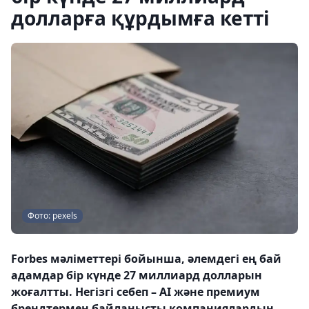
долларға құрдымға кетті
Фото: pexels
Forbes мәліметтері бойынша, әлемдегі ең бай
адамдар бір күнде 27 миллиард долларын
жоғалтты. Негізгі себеп – AI және премиум
брендтермен байланысты компаниялардың