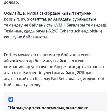
доллар.
Осылайша, Nvidia сектордың қызып кетуінен
қорқып, 8% жоғалтты, ал Азиядағы сұраныстың
төмендеуіне байланысты LVMH бағалары төмендеді.
Tesla-ның құлдырауы (-5,2%) Cybertruck өндірісінің
кешігуіне байланысты.
Forbes мемлекеттік активтер бойынша есеп
айырысулар әр бес минут сайын, ал жеке
компаниялар үшін күніне бір рет жаңартылатынын
атап өтті. Бизнестің үлесі жағдайдың 20%-дан
асатын жайтын бағалау FactSet салалық индекстері
бойынша түзетіледі.
"Нарықтар технологиялық және люкс