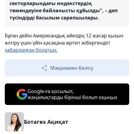
секторларындағы индекстердің
төмендеуіне байланысты құбылды", – деп
түсіндірді басылым сарапшылары.
Бұған дейін Американдық әйелдің 12 жасар қызын
өлтіру үшін үйін қасақана өртеп жібергендігі
хабарланған болатын.
Мақаламен бөлісу
Google-ға қосылып,
жаңалықтарды бірінші болып оқыңыз
Ботагөз Ақиқат