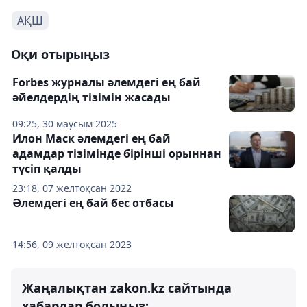
АҚШ
Оқи отырыңыз
Forbes журналы әлемдегі ең бай
әйелдердің тізімін жасады
09:25, 30 маусым 2025
Илон Маск әлемдегі ең бай
адамдар тізімінде бірінші орыннан
түсіп қалды
23:18, 07 желтоқсан 2022
Әлемдегі ең бай бес отбасы
14:56, 09 желтоқсан 2023
Жаңалықтан zakon.kz сайтында
хабардар болыңыз: