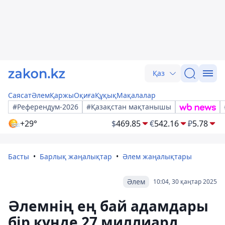
Қаз
Саясат
Әлем
Қаржы
Оқиға
Құқық
Мақалалар
#Референдум-2026
#Қазақстан мақтанышы
+29°
$
469.85
€
542.16
₽
5.78
Басты
Барлық жаңалықтар
Әлем жаңалықтары
Әлем
10:04, 30 қаңтар 2025
Әлемнің ең бай адамдары
бір күнде 27 миллиард