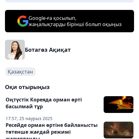
Google-ға қосылып,
жаңалықтарды бірінші болып оқыңыз
Ботагөз Ақиқат
Қазақстан
Оқи отырыңыз
Оңтүстік Кореяда орман өрті
басылмай тұр
17:57, 25 наурыз 2025
Ресейде орман өртіне байланысты
төтенше жағдай режимі
жарияланды