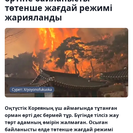
төтенше жағдай режимі
жарияланды
Сурет: Х/yoyonofukuoka
Оңтүстік Кореяның үш аймағында тұтанған
орман өрті дес бермей тұр. Бүгінде тілсіз жау
төрт адамның өмірін жалмаған. Осыған
байланысты елде төтенше жағдай режимі