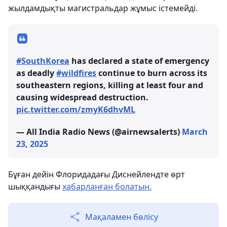
жылдамдықты магистральдар жұмыс істемейді.
#SouthKorea
has declared a state of emergency
as deadly
#wildfires
continue to burn across its
southeastern regions, killing at least four and
causing widespread destruction.
pic.twitter.com/zmyK6dhvML
— All India Radio News (@airnewsalerts)
March
23, 2025
Бұған дейін Флоридадағы Диснейлендте өрт
шыққандығы
хабарланған болатын.
Мақаламен бөлісу