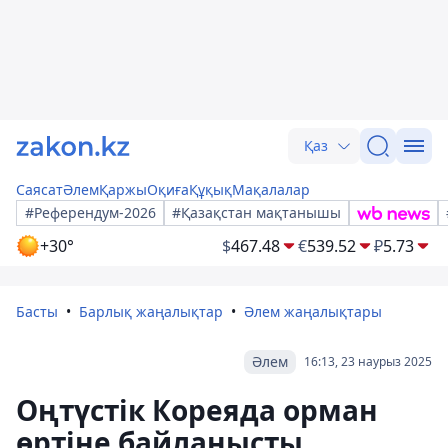
Қаз
Саясат
Әлем
Қаржы
Оқиға
Құқық
Мақалалар
#Референдум-2026
#Қазақстан мақтанышы
+30°
$
467.48
€
539.52
₽
5.73
Басты
Барлық жаңалықтар
Әлем жаңалықтары
Әлем
16:13, 23 наурыз 2025
Оңтүстік Кореяда орман
өртіне байланысты