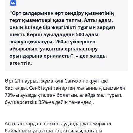
"Өрт салдарынан өрт сөндіру қызметінің
төрт қызметкері қаза тапты. Алты адам,
оның ішінде бір жергілікті тұрғын зардап
шекті. Көрші ауылдардан 500 адам
эвакуацияланды. 260-ы үйлерінен
айырылып, уақытша орналастыру
орындарына орналасты", – деп жазды
агенттік.
Өрт 21 наурыз, жұма күні Санчхон округінде
басталды. Сенбі күні таңертең жалынның шамамен
70%-ы ауыздықталған болатын, алайда жел тұрып,
бұл көрсеткіш 35%-ға дейін төмендеді.
Апаттан зардап шеккен аудандарда теміржол
байланысы уақытша тоқтатылды, жоғары