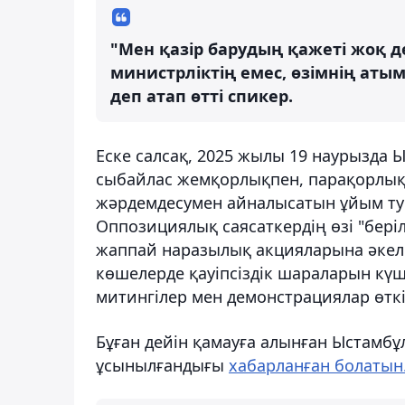
"Мен қазір барудың қажеті жоқ де
министрліктің емес, өзімнің атым
деп атап өтті спикер.
Еске салсақ, 2025 жылы 19 наурызда
сыбайлас жемқорлықпен, парақорлықп
жәрдемдесумен айналысатын ұйым тур
Оппозициялық саясаткердің өзі "беріл
жаппай наразылық акцияларына әкеліп
көшелерде қауіпсіздік шараларын күше
митингілер мен демонстрациялар өтк
Бұған дейін қамауға алынған Ыстамбұл
ұсынылғандығы
хабарланған болатын