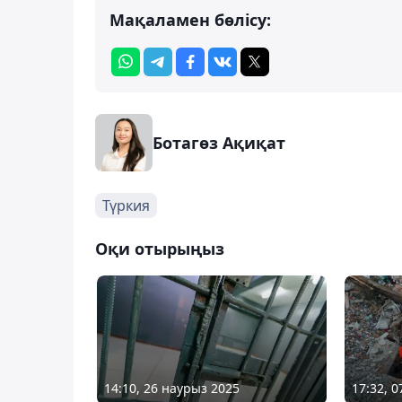
Мақаламен бөлісу:
Ботагөз Ақиқат
Түркия
Оқи отырыңыз
14:10, 26 наурыз 2025
17:32, 