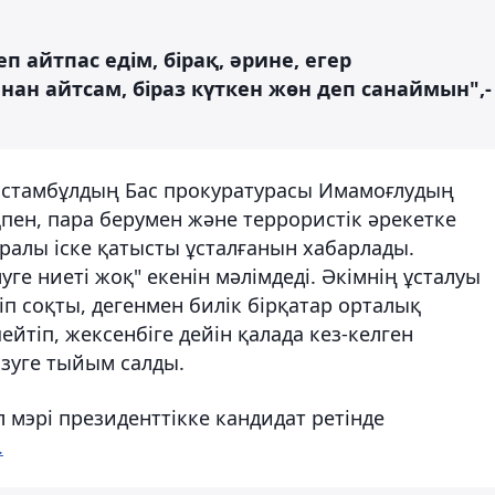
п айтпас едім, бірақ, әрине, егер
нан айтсам, біраз күткен жөн деп санаймын",-
 Ыстамбұлдың Бас прокуратурасы Имамоғлудың
ен, пара берумен және террористік әрекетке
алы іске қатысты ұсталғанын хабарлады.
уге ниеті жоқ" екенін мәлімдеді. Әкімнің ұсталуы
 соқты, дегенмен билік бірқатар орталық
йтіп, жексенбіге дейін қалада кез-келген
ізуге тыйым салды.
 мэрі президенттікке кандидат ретінде
.