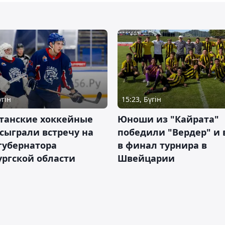
үгін
15:23, Бүгін
станские хоккейные
Юноши из "Кайрата"
сыграли встречу на
победили "Вердер" и
губернатора
в финал турнира в
ргской области
Швейцарии