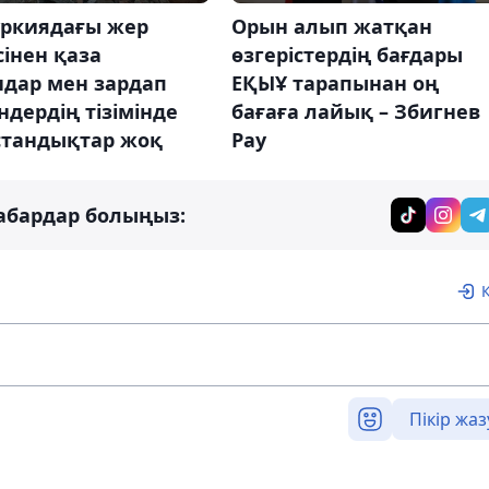
үркиядағы жер
Орын алып жатқан
ісінен қаза
өзгерістердің бағдары
ндар мен зардап
ЕҚЫҰ тарапынан оң
дердің тізімінде
бағаға лайық – Збигнев
стандықтар жоқ
Рау
абардар болыңыз:
Пікір жаз