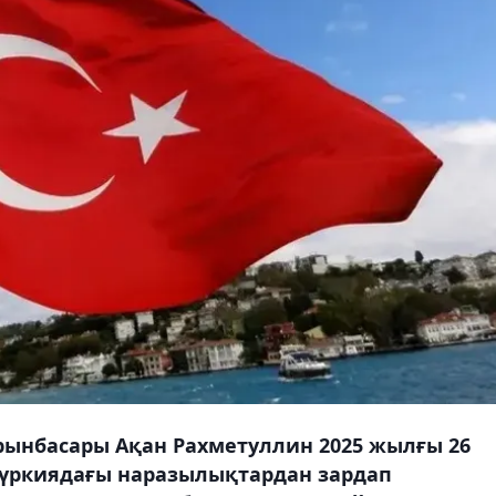
 орынбасары Ақан Рахметуллин 2025 жылғы 26
Түркиядағы наразылықтардан зардап