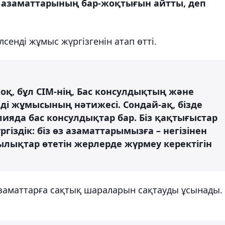
 азаматтарының бар-жоқтығын айтты, деп
сенді жұмыс жүргізгенін атап өтті.
оқ, бұл СІМ-нің, Бас консулдықтың және
нді жұмысының нәтижесі. Сондай-ақ, бізде
ияда бас консулдықтар бар. Біз қақтығыстар
гіздік: біз өз азаматтарымызға – негізінен
ылықтар өтетін жерлерде жүрмеу керектігін
азаматтарға сақтық шараларын сақтауды ұсынады.