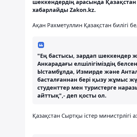
шеккендердің арасында Қазақстан
хабарлайды Zakon.kz.
Ақан Рахметуллин Қазақстан билігі бел
"Ең бастысы, зардап шеккендер ж
Анкарадағы елшілігіміздің белсе
Ыстамбұлда, Измирде және Антал
басталғаннан бері қызу жұмыс жүр
студенттер мен туристерге нараз
айттық",- деп қосты ол.
Қазақстан Сыртқы істер министрлігі 