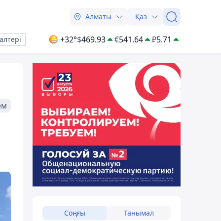
Алматы
Қаз
+32°
$
469.93
€
541.64
₽
5.71
алтері
ем
Соңғы
Танымал