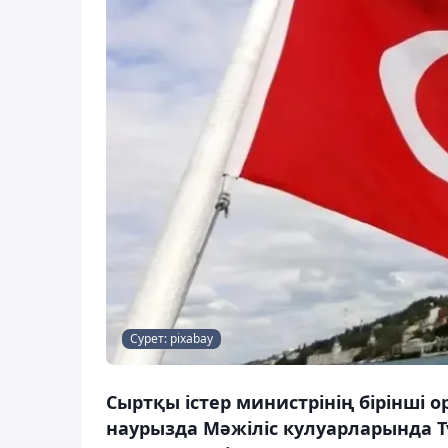
Сурет: pixabay
Сыртқы істер министрінің бірінші
наурызда Мәжіліс кулуарларында 