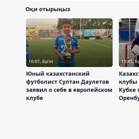
Оқи отырыңыз
16:07, Бүгін
15:45, Б
Юный казахстанский
Казах
футболист Султан Даулетов
клубы 
заявил о себе в европейском
Кубке 
клубе
Оренбу