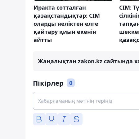
Иракта сотталған
СІМ: Т
қазақстандықтар: СІМ
сілкін
оларды неліктен елге
тапқа
қайтару қиын екенін
шеккен
айтты
қазақ
Жаңалықтан zakon.kz сайтында х
Пікірлер
0