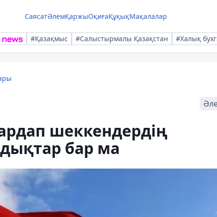
Саясат
Әлем
Қаржы
Оқиға
Құқық
Мақалалар
#Қазақмыс
#Салыстырмалы Қазақстан
#Халық бухг
ары
Әл
Зардап шеккендердің
дықтар бар ма