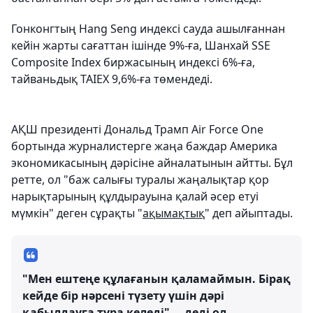
Гонконгтың Hang Seng индексі сауда ашылғаннан
кейін жарты сағаттан ішінде 9%-ға, Шанхай SSE
Composite Index биржасының индексі 6%-ға,
тайваньдық TAIEX 9,6%-ға төмендеді.
АҚШ президенті Дональд Трамп Air Force One
бортында журналистерге жаңа баждар Америка
экономикасының дәрісіне айналатынын айтты. Бұл
ретте, ол "баж салығы туралы жаңалықтар қор
нарықтарының құлдырауына қалай әсер етуі
мүмкін" деген сұрақты "
ақымақтық
" деп айыптады.
"Мен ештеңе құлағанын қаламаймын. Бірақ
кейде бір нәрсені түзету үшін дәрі
қабылдауға тура келеді", – деді ол.