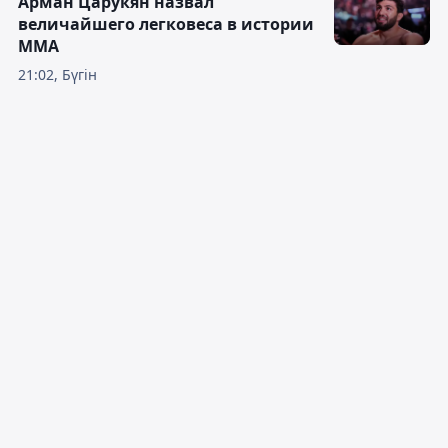
Арман Царукян назвал
величайшего легковеса в истории
ММА
21:02, Бүгін