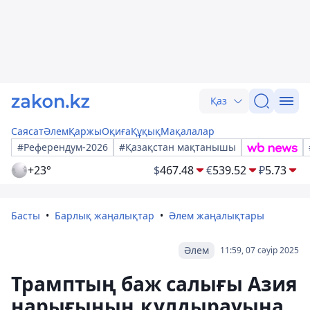
Қаз
Саясат
Әлем
Қаржы
Оқиға
Құқық
Мақалалар
#Референдум-2026
#Қазақстан мақтанышы
+23°
$
467.48
€
539.52
₽
5.73
Басты
Барлық жаңалықтар
Әлем жаңалықтары
Әлем
11:59, 07 сәуір 2025
Трамптың баж салығы Азия
нарығының құлдырауына