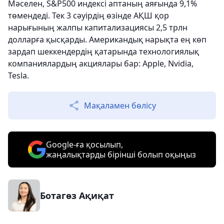
Мәселен, S&P500 индексі аптаның аяғында 9,1%
төмендеді. Тек 3 сәуірдің өзінде АҚШ қор
нарығының жалпы капитализациясы 2,5 трлн
долларға қысқарды. Американдық нарықта ең көп
зардап шеккендердің қатарында технологиялық
компаниялардың акциялары бар: Apple, Nvidia,
Tesla.
Мақаламен бөлісу
Google-ға қосылып,
жаңалықтарды бірінші болып оқыңыз
Ботагөз Ақиқат