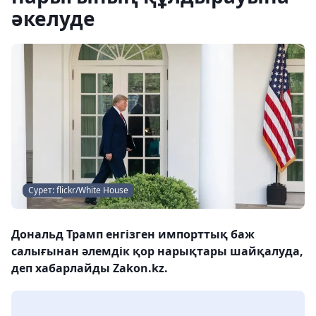
әкелуде
Сурет: flickr/White House
Дональд Трамп енгізген импорттық баж
салығынан әлемдік қор нарықтары шайқалуда,
деп хабарлайды Zakon.kz.