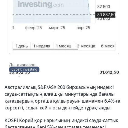
Сурет: investing
Австралиялық S&P/ASX 200 биржасының индексі
сауда-саттықтың алғашқы минуттарында бағалы
қағаздардың орташа құлдырауын шамамен 6,4%-ға
көрсетті, содан кейін осы деңгейде тұрақталды.
KOSPI Корей қор нарығының индексі сауда-саттық
басталғаннан бері 5%-дан астамға төмендеді.