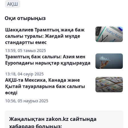
АҚШ
Оқи отырыңыз
Шакқалиев Трамптың жаңа баж
салығы туралы: Жағдай мүлде
стандартты емес
13:59, 05 тамыз 2025
Трамптың баж салығы: Азия мен
Еуропадағы нарықтар құлдырауда
13:18, 04 сәуір 2025
АҚШ-та Мексика, Канада және
Қытай тауарларына баж салығы
өседі
10:56, 05 наурыз 2025
Жаңалықтан zakon.kz сайтында
хабардар болыңыз: