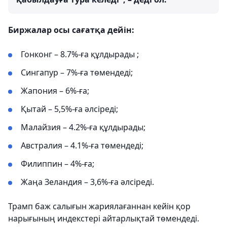
Биржалар осы сағатқа дейін:
Гонконг – 8.7%-ға құлдырады ;
Сингапур – 7%-ға төмендеді;
Жапония – 6%-ға;
Қытай – 5,5%-ға әлсіреді;
Малайзия – 4.2%-ға құлдырады;
Австралия – 4.1%-ға төмендеді;
Филиппин – 4%-ға;
Жаңа Зеландия – 3,6%-ға әлсіреді.
Трамп баж салығын жариялағаннан кейін қор
нарығының индекстері айтарлықтай төмендеді.