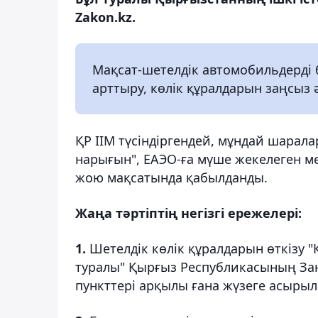
Zakon.kz.
Мақсат-шетелдік автомобильдерді б
арттыру, көлік құралдарын заңсыз
ҚР ІІМ түсіндіргендей, мұндай шарал
нарығын", ЕАЭО-ға мүше жекелеген м
жою мақсатында қабылданды.
Жаңа тәртіптің негізгі ережелері:
1.
Шетелдік көлік құралдарын өткізу
туралы" Қырғыз Республикасының Заң
пункттері арқылы ғана жүзеге асырыл