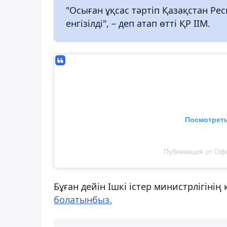
"Осыған ұқсас тәртіп Қазақстан Р
енгізілді", – деп атап өтті ҚР ІІМ.
Посмотреть
Публикация от Офи
Бұған дейін Ішкі істер министрлігіні
болатынбыз.