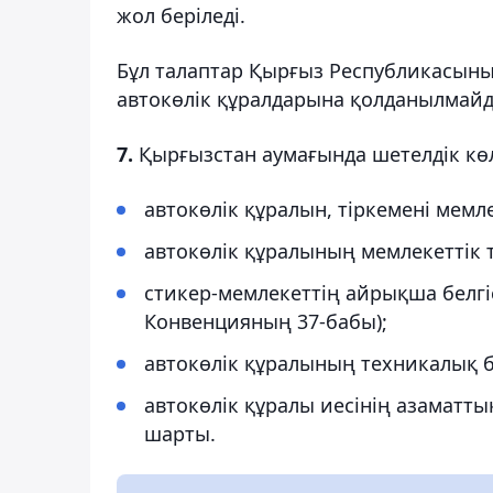
жол беріледі.
Бұл талаптар Қырғыз Республикасын
автокөлік құралдарына қолданылмайд
7.
Қырғызстан аумағында шетелдік көл
автокөлік құралын, тіркемені мемле
автокөлік құралының мемлекеттік ті
стикер-мемлекеттің айрықша белгі
Конвенцияның 37-бабы);
автокөлік құралының техникалық б
автокөлік құралы иесінің азаматты
шарты.