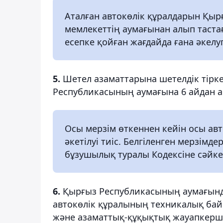
Аталған автокөлік құралдарын Қы
мемлекеттің аумағынан алып таста
есепке қойған жағдайда ғана әкелуге
5.
Шетел азаматтарына шетелдік тірке
Республикасының аумағына 6 айдан асп
Осы мерзім өткеннен кейін осы авто
әкетілуі тиіс. Белгіленген мерзім
бұзушылық туралы Кодексіне сәйке
6.
Қырғыз Республикасының аумағында
автокөлік құралының техникалық байқ
және азаматтық-құқықтық жауапкершіл