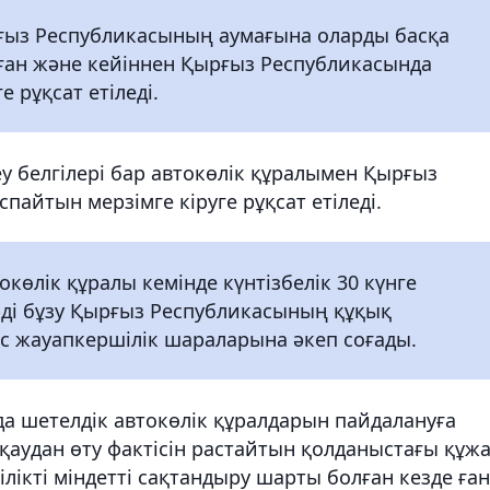
рғыз Республикасының аумағына оларды басқа
ған және кейіннен Қырғыз Республикасында
 рұқсат етіледі.
у белгілері бар автокөлік құралымен Қырғыз
айтын мерзімге кіруге рұқсат етіледі.
көлік құралы кемінде күнтізбелік 30 күнге
дерді бұзу Қырғыз Республикасының құқық
с жауапкершілік шараларына әкеп соғады.
 шетелдік автокөлік құралдарын пайдалануға
аудан өту фактісін растайтын қолданыстағы құж
ікті міндетті сақтандыру шарты болған кезде ға