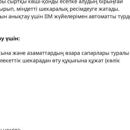
ары сыртқы көші-қонды есепке алудың бірыңғай
тырып, міндетті шекаралық ресімдеуге жатады.
рын анықтау үшін ІІМ жүйелерімен автоматты түрд
у үшін:
сына және азаматтардың өзара сапарлары туралы
лекеттік шекарадан өту құқығына құжат (көлік
 нөмірі;