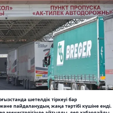
ғызстанда шетелдік тіркеуі бар
 және пайдаланудың жаңа тәртібі күшіне енді.
тер министрлігінде айтылды, деп хабарлайды