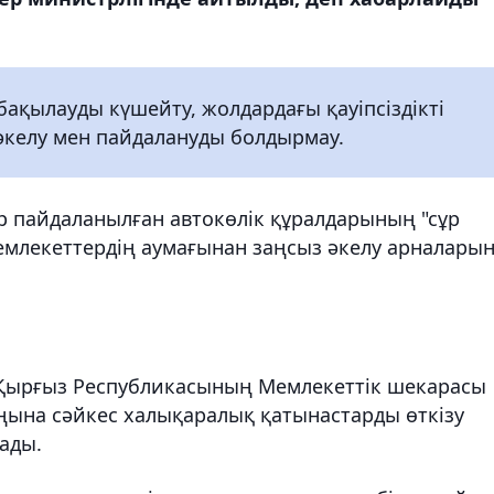
ақылауды күшейту, жолдардағы қауіпсіздікті
 әкелу мен пайдалануды болдырмау.
ар пайдаланылған автокөлік құралдарының "сұр
емлекеттердің аумағынан заңсыз әкелу арналары
 "Қырғыз Республикасының Мемлекеттік шекарасы
ына сәйкес халықаралық қатынастарды өткізу
ады.