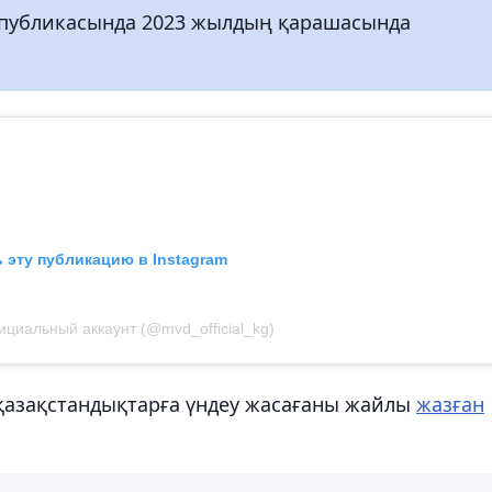
еспубликасында 2023 жылдың қарашасында
 эту публикацию в Instagram
циальный аккаунт (@mvd_official_kg)
ң қазақстандықтарға үндеу жасағаны жайлы
жазған