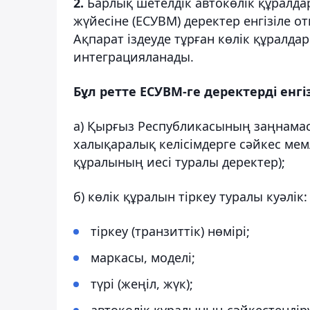
2.
Барлық шетелдік автокөлік құралд
жүйесіне (ЕСУВМ) деректер енгізіле о
Ақпарат іздеуде тұрған көлік құралда
интеграцияланады.
Бұл ретте ЕСУВМ-ге деректерді енгіз
а) Қырғыз Республикасының заңнама
халықаралық келісімдерге сәйкес мем
құралының иесі туралы деректер);
б) көлік құралын тіркеу туралы куәлік:
тіркеу (транзиттік) нөмірі;
маркасы, моделі;
түрі (жеңіл, жүк);
автокөлік құралының сәйкестендіру