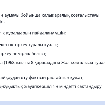
ың аумағы бойынша халықаралық қозғалыстағы
ы.
ік құралдарын пайдалану үшін:
кеттік тіркеу туралы куәлік;
ркеу нөмірлік белгісі;
сі (1968 жылғы 8 қарашадағы Жол қозғалысы тура
айқаудан өту фактісін растайтын құжат;
қ-құқықтық жауапкершілігін міндетті сақтандыру