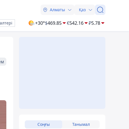
Алматы
Қаз
+30°
$
469.85
€
542.16
₽
5.78
алтері
ем
Соңғы
Танымал