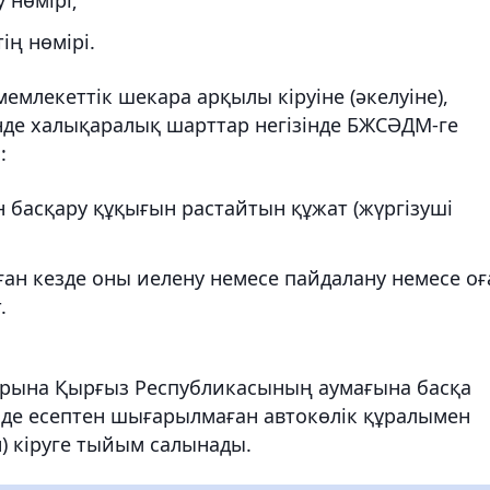
ің нөмірі.
млекеттік шекара арқылы кіруіне (әкелуіне),
зінде халықаралық шарттар негізінде БЖСӘДМ-ге
:
н басқару құқығын растайтын құжат (жүргізуші
ған кезде оны иелену немесе пайдалану немесе оғ
.
рына Қырғыз Республикасының аумағына басқа
інде есептен шығарылмаған автокөлік құралымен
н) кіруге тыйым салынады.