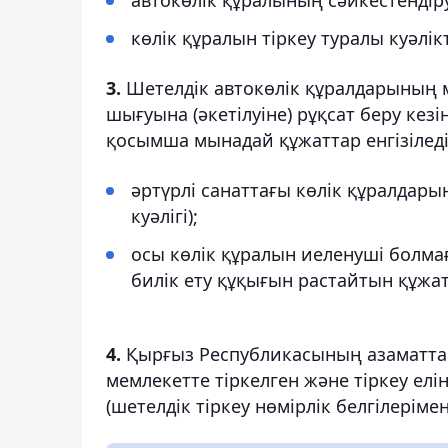
көлік құралын тіркеу туралы куәлікт
3.
Шетелдік автокөлік құралдарының ме
шығуына (әкетілуіне) рұқсат беру ке
қосымша мынадай құжаттар енгізіледі
әртүрлі санаттағы көлік құралдары
куәлігі);
осы көлік құралын иеленуші болма
билік ету құқығын растайтын құжат
4.
Қырғыз Республикасының азаматта
мемлекетте тіркелген және тіркеу ел
(шетелдік тіркеу нөмірлік белгілеріме