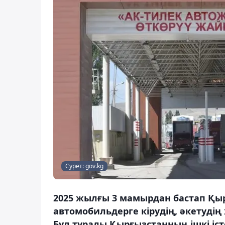
Сурет: gov.kg
2025 жылғы 3 мамырдан бастап Қыр
автомобильдерге кірудің, әкетудің
Бұл туралы Қырғызстанның ішкі іс