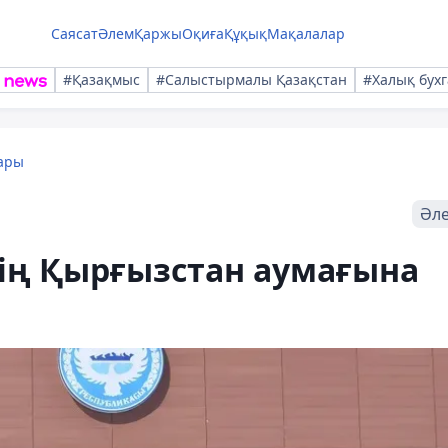
Саясат
Әлем
Қаржы
Оқиға
Құқық
Мақалалар
#Қазақмыс
#Салыстырмалы Қазақстан
#Халық бухг
ары
Әл
дің Қырғызстан аумағына