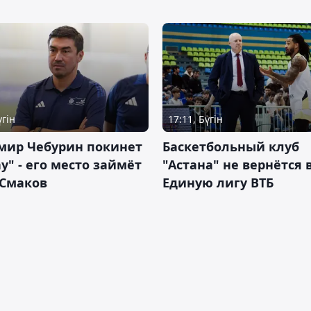
үгін
17:11, Бүгін
мир Чебурин покинет
Баскетбольный клуб
у" - его место займёт
"Астана" не вернётся 
 Смаков
Единую лигу ВТБ