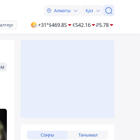
Алматы
Қаз
+31°
$
469.85
€
542.16
₽
5.78
алтері
ем
Соңғы
Танымал