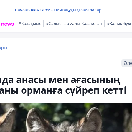
Саясат
Әлем
Қаржы
Оқиға
Құқық
Мақалалар
#Қазақмыс
#Салыстырмалы Қазақстан
#Халық бухг
ары
Әл
да анасы мен ағасының
аны орманға сүйреп кетті