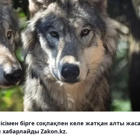
ісімен бірге соқпақпен келе жатқан алты жас
 хабарлайды Zakon.kz.