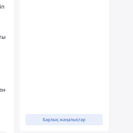
іп
ты
ен
Барлық жаңалықтар