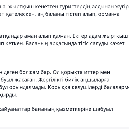
а, жыртқыш кенеттен туристердің алдынан жүгір
 қателескен, аң баланы тістеп алып, орманға
 жатқандар аман алып қалған. Екі ер адам жыртқыш
п кеткен. Баланың арқасында тігіс салуды қажет
н деген болжам бар. Ол қорықта иттер мен
буыл жасаған. Жергілікті билік аңшыларға
 бұл орындалмады. Қорыққа келушілерді балаларм
қырды.
 хайуанаттар бағының қызметкеріне шабуыл