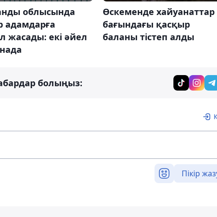
нды ​​облысында
Өскеменде хайуанаттар
р адамдарға
бағындағы қасқыр
 жасады: екі әйел
баланы тістеп алды
анада
абардар болыңыз:
Пікір жаз