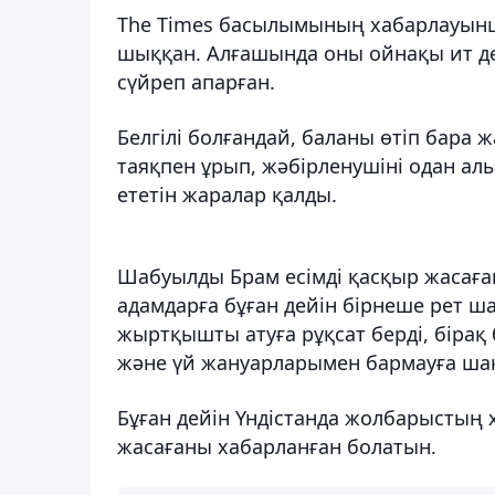
The Times басылымының хабарлауынш
шыққан. Алғашында оны ойнақы ит деп
сүйреп апарған.
Белгілі болғандай, баланы өтіп бара
таяқпен ұрып, жәбірленушіні одан алы
ететін жаралар қалды.
Шабуылды Брам есімді қасқыр жасаға
адамдарға бұған дейін бірнеше рет ша
жыртқышты атуға рұқсат берді, бірақ
және үй жануарларымен бармауға ша
Бұған дейін Үндістанда жолбарыстың
жасағаны хабарланған болатын.