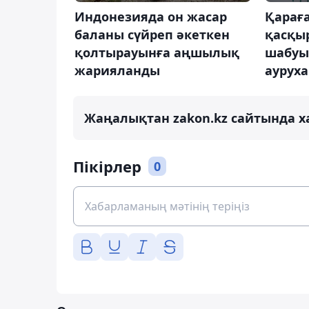
Индонезияда он жасар
Қараға
баланы сүйреп әкеткен
қасқы
қолтырауынға аңшылық
шабуыл
жарияланды
аурух
Жаңалықтан zakon.kz сайтында х
Пікірлер
0