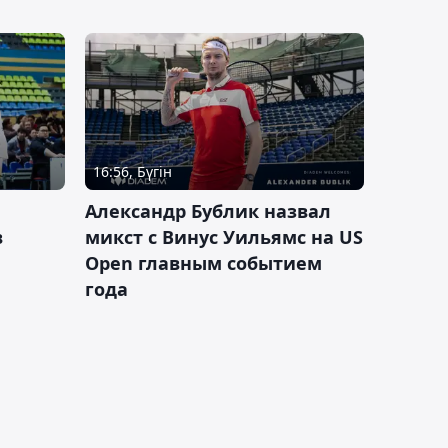
16:56, Бүгін
Александр Бублик назвал
в
микст с Винус Уильямс на US
Open главным событием
года