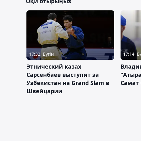
Оқи отырыңыз
17:32, Бүгін
17:14, Б
Этнический казах
Влади
Сарсенбаев выступит за
"Атыра
Узбекистан на Grand Slam в
Самат
Швейцарии