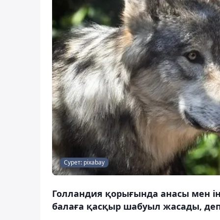
Сурет: pixabay
Голландия қорығында анасы мен ін
балаға қасқыр шабуыл жасады, деп