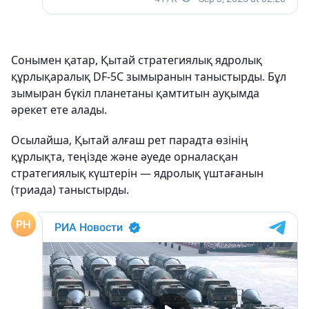
Сонымен қатар, Қытай стратегиялық ядролық
құрлықаралық DF-5C зымыранын таныстырды. Бұл
зымыран бүкіл планетаны қамтитын ауқымда
әрекет ете алады.
Осылайша, Қытай алғаш рет парадта өзінің
құрлықта, теңізде және әуеде орналасқан
стратегиялық күштерін — ядролық үштағанын
(триада) таныстырды.