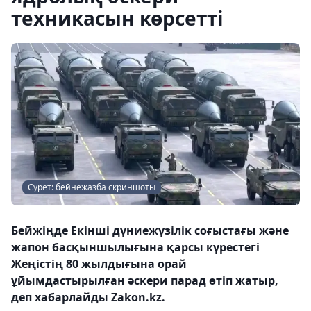
техникасын көрсетті
Сурет: бейнежазба скриншоты
Бейжіңде Екінші дүниежүзілік соғыстағы және
жапон басқыншылығына қарсы күрестегі
Жеңістің 80 жылдығына орай
ұйымдастырылған әскери парад өтіп жатыр,
деп хабарлайды Zakon.kz.