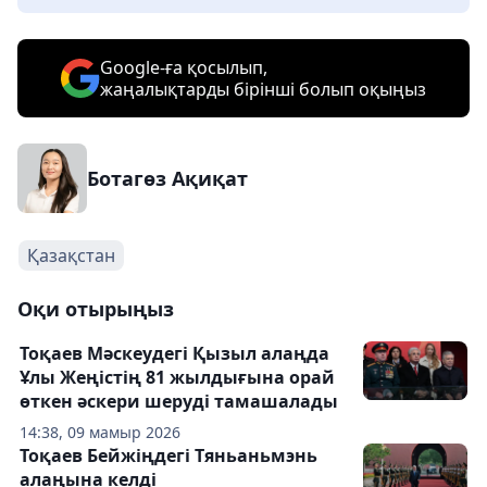
Google-ға қосылып,
жаңалықтарды бірінші болып оқыңыз
Ботагөз Ақиқат
Қазақстан
Оқи отырыңыз
Тоқаев Мәскеудегі Қызыл алаңда
Ұлы Жеңістің 81 жылдығына орай
өткен әскери шеруді тамашалады
14:38, 09 мамыр 2026
Тоқаев Бейжіңдегі Тяньаньмэнь
алаңына келді