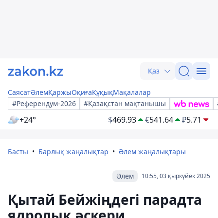
Қаз
Саясат
Әлем
Қаржы
Оқиға
Құқық
Мақалалар
#Референдум-2026
#Қазақстан мақтанышы
+24°
$
469.93
€
541.64
₽
5.71
Басты
Барлық жаңалықтар
Әлем жаңалықтары
Әлем
10:55, 03 қыркүйек 2025
Қытай Бейжіңдегі парадта
ядролық әскери