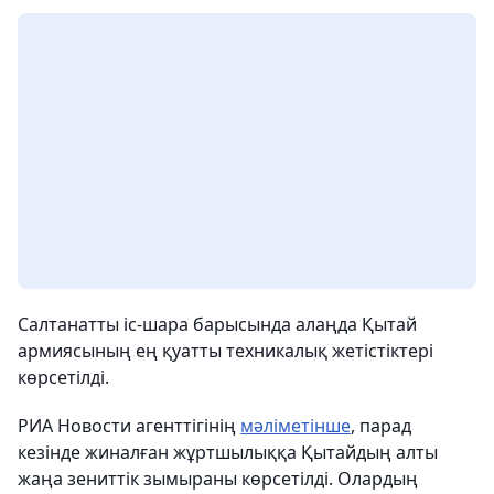
Салтанатты іс-шара барысында алаңда Қытай
армиясының ең қуатты техникалық жетістіктері
көрсетілді.
РИА Новости агенттігінің
мәліметінше
, парад
кезінде жиналған жұртшылыққа Қытайдың алты
жаңа зениттік зымыраны көрсетілді. Олардың