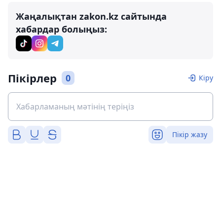
Жаңалықтан zakon.kz сайтында
хабардар болыңыз:
Пікірлер
0
Кіру
Пікір жазу