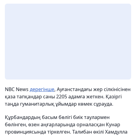
NBC News
дерегінше
, Ауғанстандағы жер сілкінісінен
қаза тапқандар саны 2205 адамға жеткен. Қазіргі
таңда гуманитарлық ұйымдар көмек сұрауда.
Құрбандардың басым бөлігі биік таулармен
бөлінген, өзен аңғарларында орналасқан Кунар
провинциясында тіркелген. Талибан өкілі Хамдулла