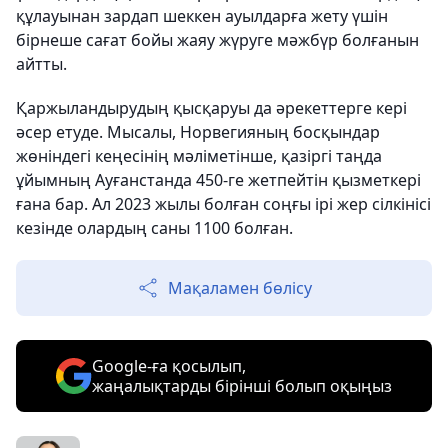
құлауынан зардап шеккен ауылдарға жету үшін
бірнеше сағат бойы жаяу жүруге мәжбүр болғанын
айтты.
Қаржыландырудың қысқаруы да әрекеттерге кері
әсер етуде. Мысалы, Норвегияның босқындар
жөніндегі кеңесінің мәліметінше, қазіргі таңда
ұйымның Ауғанстанда 450-ге жетпейтін қызметкері
ғана бар. Ал 2023 жылы болған соңғы ірі жер сілкінісі
кезінде олардың саны 1100 болған.
Мақаламен бөлісу
Google-ға қосылып,
жаңалықтарды бірінші болып оқыңыз