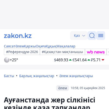
Қаз
Саясат
Әлем
Қаржы
Оқиға
Құқық
Мақалалар
#Референдум-2026
#Қазақстан мақтанышы
+25°
$
469.93
€
541.64
₽
5.71
Басты
Барлық жаңалықтар
Әлем жаңалықтары
Әлем
10:58, 05 қыркүйек 2025
Ауғанстанда жер сілкінісі
кезінде қаза тапқандар