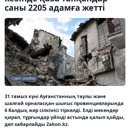
саны 2205 адамға жетті
Сурет: pixabay
31 тамыз күні Ауғанстанның таулы және
шалғай орналасқан шығыс провинцияларында
6 балдық жер сілкінісі тіркелді. Елді мекендер
қирап, тұрғындар үйінді астында қалып қойды,
деп хабарлайды Zakon.kz.