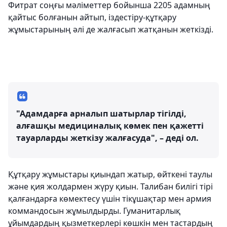
Фитрат соңғы мәліметтер бойынша 2205 адамның
қайтыс болғанын айтып, іздестіру-құтқару
жұмыстарының әлі де жалғасып жатқанын жеткізді.
"Адамдарға арналып шатырлар тігілді,
алғашқы медициналық көмек пен қажетті
тауарларды жеткізу жалғасуда", – деді ол.
Құтқару жұмыстары қиындап жатыр, өйткені таулы
және қия жолдармен жүру қиын. Талибан билігі тірі
қалғандарға көмектесу үшін тікұшақтар мен армия
коммандосын жұмылдырды. Гуманитарлық
ұйымдардың қызметкерлері көшкін мен тастардың