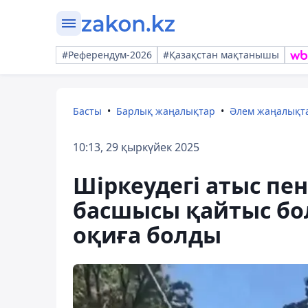
#Референдум-2026
#Қазақстан мақтанышы
Басты
Барлық жаңалықтар
Әлем жаңалықт
10:13, 29 қыркүйек 2025
Шіркеудегі атыс пе
басшысы қайтыс бол
оқиға болды