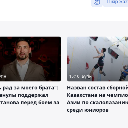
Пікір жаз
үгін
15:10, Бүгін
 рад за моего брата":
Назван состав сборно
анулы поддержал
Казахстана на чемпи
танова перед боем за
Азии по скалолазани
среди юниоров