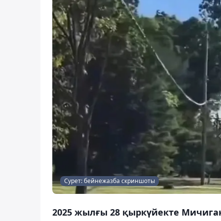
Сурет: бейнежазба скриншоты
2025 жылғы 28 қыркүйекте Мичига