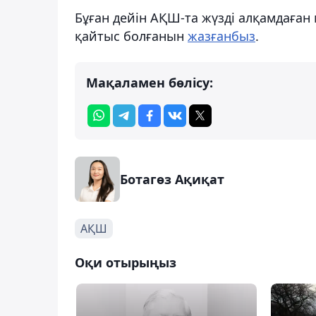
Бұған дейін АҚШ-та жүзді алқамдағ
қайтыс болғанын
жазғанбыз
.
Мақаламен бөлісу:
Ботагөз Ақиқат
АҚШ
Оқи отырыңыз