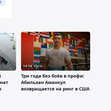
у
14:54, Бүгін
й
Три года без боёв в профи:
онат
Абильхан Аманкул
ю
возвращается на ринг в США