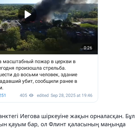
анктегі Иегова шіркеуіне жақын орналасқан. Бұл
ын қауым бар, ол Флинт қаласының маңында