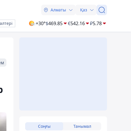
Алматы
Қаз
+30°
$
469.85
€
542.16
₽
5.78
алтері
ем
р
Соңғы
Танымал