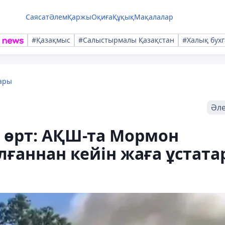
Саясат
Әлем
Қаржы
Оқиға
Құқық
Мақалалар
#Қазақмыс
#Салыстырмалы Қазақстан
#Халық бухг
ары
Әл
н өрт: АҚШ-та Мормон
ғаннан кейін жаға ұстата