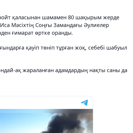
тройт қаласынан шамамен 80 шақырым жерде
 Иса Мәсіхтің Соңғы Замандағы Әулиелер
рден ғимарат өртке оранды.
ғындарға қауіп төніп тұрған жоқ, себебі шабуыл
 Сондай-ақ жараланған адамдардың нақты саны да