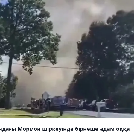
ндағы Мормон шіркеуінде бірнеше адам оққа