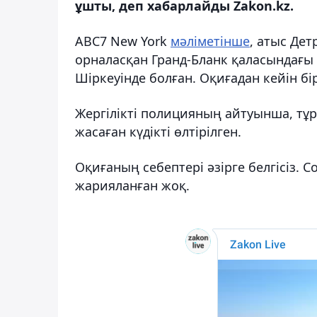
ұшты, деп хабарлайды Zakon.kz.
ABC7 New York
мәліметінше
, атыс Де
орналасқан Гранд-Бланк қаласындағы
Шіркеуінде болған. Оқиғадан кейін бі
Жергілікті полицияның айтуынша, тұр
жасаған күдікті өлтірілген.
Оқиғаның себептері әзірге белгісіз.
жарияланған жоқ.