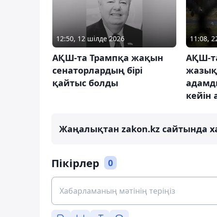
12:50, 12 шілде 2026
11:08, 
АҚШ-та Трампқа жақын
АҚШ-т
сенаторлардың бірі
жазық
қайтыс болды
адамд
кейін 
Жаңалықтан zakon.kz сайтында х
Пікірлер
0