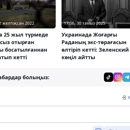
22 желтоқсан 2022
17:06, 30 тамыз 2025
а 25 жыл түрмеде
Украинада Жоғарғы
сыз отырған
Раданың экс-төрағасын
ы босатылғаннан
өлтіріп кетті: Зеленский
атып кетті
көңіл айтты
абардар болыңыз: