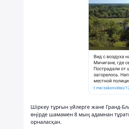
Шіркеу тұрғын үйлерге және Гранд-Бл
өңірде шамамен 8 мың адамнан тұрат
орналасқан.