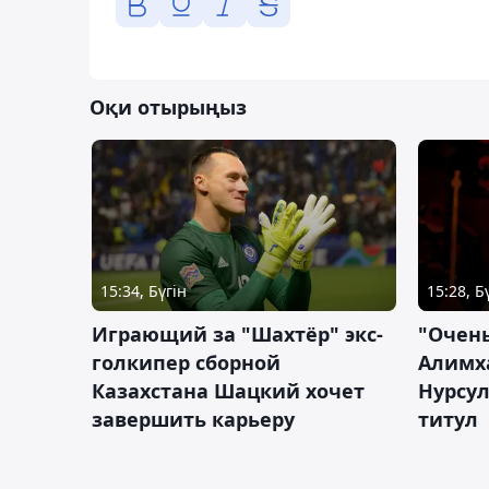
Оқи отырыңыз
15:34, Бүгін
15:28, Б
Играющий за "Шахтёр" экс-
"Очень
голкипер сборной
Алимх
Казахстана Шацкий хочет
Нурсул
завершить карьеру
титул