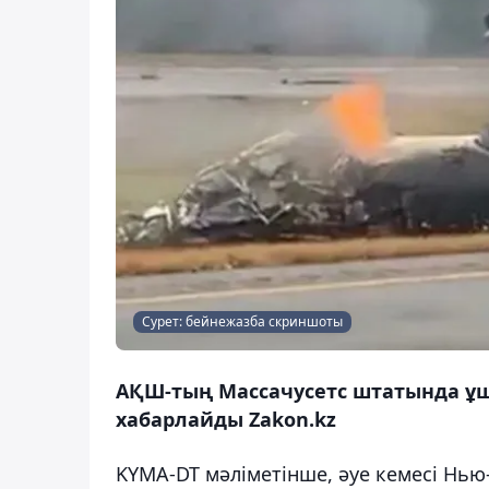
Сурет: бейнежазба скриншоты
АҚШ-тың Массачусетс штатында ұша
хабарлайды Zakon.kz
KYMA-DT мәліметінше, әуе кемесі Нь