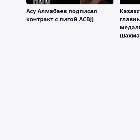
Асу Алмабаев подписал
Казахс
контракт с лигой ACBJJ
главны
медал
шахма