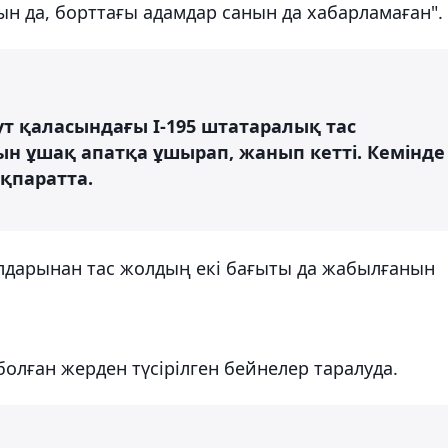
н да, борттағы адамдар санын да хабарламаған".
т қаласындағы I-195 штатаралық тас
 ұшақ апатқа ұшырап, жанып кетті. Кемінде
ақпаратта.
алдарынан тас жолдың екі бағыты да жабылғанын
олған жерден түсірілген бейнелер таралуда.