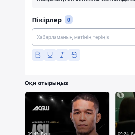
Пікірлер
0
Оқи отырыңыз
09:45, Бүгін
09:24, Б