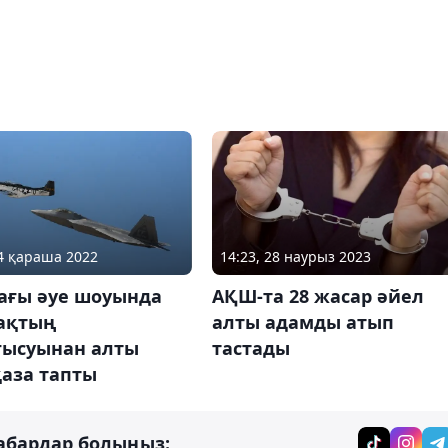
14:23, 28 наурыз 2023
14 қараша 2022
АҚШ-та 28 жасар әйел
ағы әуе шоуында
алты адамды атып
шақтың
тастады
ғысуынан алты
қаза тапты
абардар болыңыз: