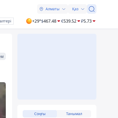
Алматы
Қаз
+29°
$
467.48
€
539.52
₽
5.73
алтері
ем
Соңғы
Танымал