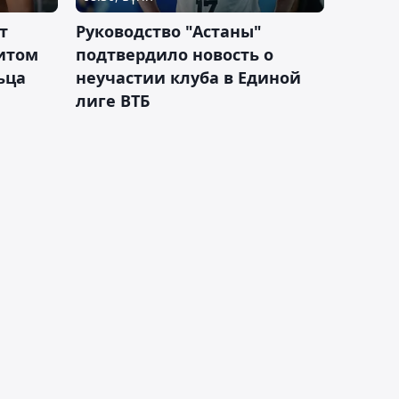
т
Руководство "Астаны"
итом
подтвердило новость о
ьца
неучастии клуба в Единой
лиге ВТБ