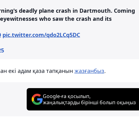
orning's deadly plane crash in Dartmouth. Coming
 eyewitnesses who saw the crash and its
0
pic.twitter.com/qdo2LCq5DC
25
нан екі адам қаза тапқанын
жазғанбыз
.
Google-ға қосылып,
жаңалықтарды бірінші болып оқыңыз