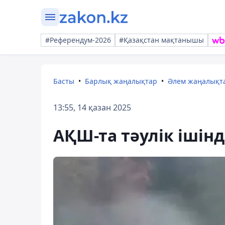
#Референдум-2026
#Қазақстан мақтанышы
Басты
Барлық жаңалықтар
Әлем жаңалықт
13:55, 14 қазан 2025
АҚШ-та тәулік ішінд