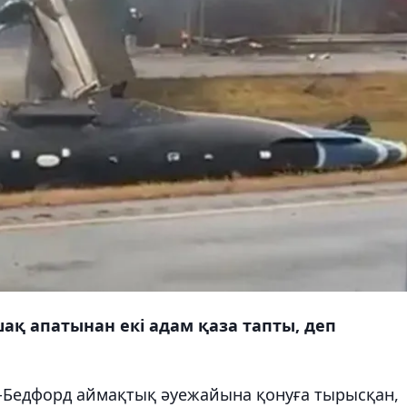
қ апатынан екі адам қаза тапты, деп
ю-Бедфорд аймақтық әуежайына қонуға тырысқан,