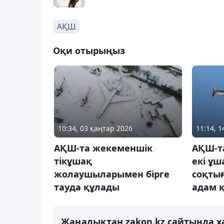
АҚШ
Оқи отырыңыз
10:34, 03 қаңтар 2026
11:14, 
АҚШ-та жекеменшік
АҚШ-т
тікұшақ
екі ұ
жолаушыларымен бірге
соқты
тауда құлады
адам 
Жаңалықтан zakon.kz сайтында х