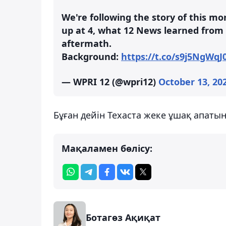
We're following the story of this m
up at 4, what 12 News learned from
aftermath.
Background:
https://t.co/s9j5NgWqJ
— WPRI 12 (@wpri12)
October 13, 20
Бұған дейін Техаста жеке ұшақ апаты
Мақаламен бөлісу:
Ботагөз Ақиқат