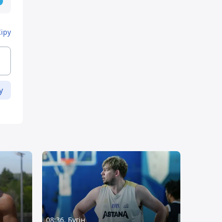
Кіру
у
08:36, Бүгін