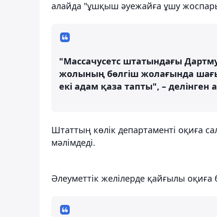
алайда "ұшқыш әуежайға ұшу жоспары
"Массачусетс штатындағы Дартму
жолының бөлгіш жолағында шағын
екі адам қаза тапты", – делінген 
Штаттың көлік департаменті оқиға с
мәлімдеді.
Әлеуметтік желілерде қайғылы оқиға б