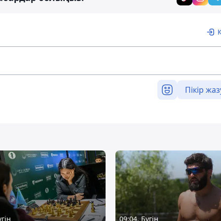
Пікір жаз
үгін
09:04, Бүгін