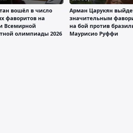
тан вошёл в число
Арман Царукян выйде
х фаворитов на
значительным фавор
и Всемирной
на бой против бразил
тной олимпиады 2026
Маурисио Руффи