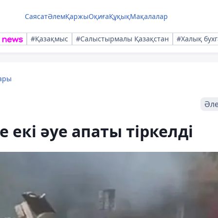
Саясат
Әлем
Қаржы
Оқиға
Құқық
Мақалалар
#Қазақмыс
#Салыстырмалы Қазақстан
#Халық бухг
ары
Әл
е екі әуе апаты тіркелді