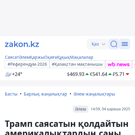
Қаз
Саясат
Әлем
Қаржы
Оқиға
Құқық
Мақалалар
#Референдум-2026
#Қазақстан мақтанышы
+24°
$
469.93
€
541.64
₽
5.71
Басты
Барлық жаңалықтар
Әлем жаңалықтары
Әлем
14:59, 04 қараша 2025
Трамп саясатын қолдайтын
америкалықтардың саны