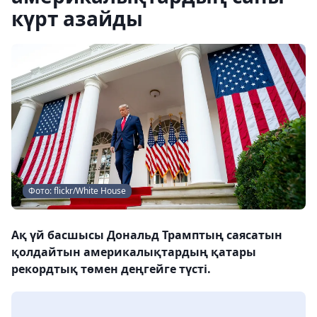
күрт азайды
Фото: flickr/White House
Ақ үй басшысы Дональд Трамптың саясатын
қолдайтын америкалықтардың қатары
рекордтық төмен деңгейге түсті.