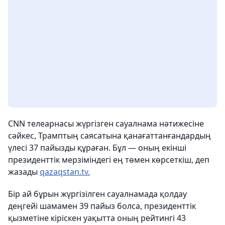
CNN телеарнасы жүргізген сауалнама нәтижесіне
сәйкес, Трамптың саясатына қанағаттанғандардың
үлесі 37 пайызды құраған. Бұл — оның екінші
президенттік мерзіміндегі ең төмен көрсеткіш, деп
жазады
qazaqstan.tv.
Бір ай бұрын жүргізілген сауалнамада қолдау
деңгейі шамамен 39 пайыз болса, президенттік
қызметіне кіріскен уақытта оның рейтингі 43