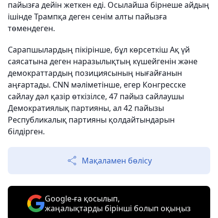
пайызға дейін жеткен еді. Осылайша бірнеше айдың
ішінде Трампқа деген сенім алты пайызға
төмендеген.
Сарапшылардың пікірінше, бұл көрсеткіш Ақ үй
саясатына деген наразылықтың күшейгенін және
демократтардың позициясының нығайғанын
аңғартады. CNN мәліметінше, егер Конгресске
сайлау дәл қазір өткізілсе, 47 пайыз сайлаушы
Демократиялық партияны, ал 42 пайызы
Республикалық партияны қолдайтындарын
білдірген.
Мақаламен бөлісу
Google-ға қосылып,
жаңалықтарды бірінші болып оқыңыз